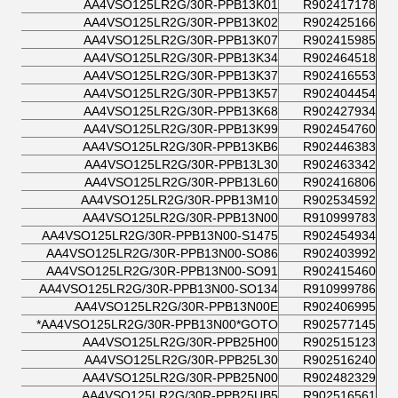
AA4VSO125LR2G/30R-PPB13K01
R902417178
AA4VSO125LR2G/30R-PPB13K02
R902425166
AA4VSO125LR2G/30R-PPB13K07
R902415985
AA4VSO125LR2G/30R-PPB13K34
R902464518
AA4VSO125LR2G/30R-PPB13K37
R902416553
AA4VSO125LR2G/30R-PPB13K57
R902404454
AA4VSO125LR2G/30R-PPB13K68
R902427934
AA4VSO125LR2G/30R-PPB13K99
R902454760
AA4VSO125LR2G/30R-PPB13KB6
R902446383
AA4VSO125LR2G/30R-PPB13L30
R902463342
AA4VSO125LR2G/30R-PPB13L60
R902416806
AA4VSO125LR2G/30R-PPB13M10
R902534592
AA4VSO125LR2G/30R-PPB13N00
R910999783
AA4VSO125LR2G/30R-PPB13N00-S1475
R902454934
AA4VSO125LR2G/30R-PPB13N00-SO86
R902403992
AA4VSO125LR2G/30R-PPB13N00-SO91
R902415460
AA4VSO125LR2G/30R-PPB13N00-SO134
R910999786
AA4VSO125LR2G/30R-PPB13N00E
R902406995
AA4VSO125LR2G/30R-PPB13N00*GOTO*
R902577145
AA4VSO125LR2G/30R-PPB25H00
R902515123
AA4VSO125LR2G/30R-PPB25L30
R902516240
AA4VSO125LR2G/30R-PPB25N00
R902482329
AA4VSO125LR2G/30R-PPB25UB5
R902516561