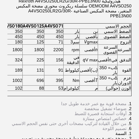
هيدروليكية Rexroth A4VSO250LR2G/30R-PPB13N00
OEMODM A4VSO250 سلسلة ريكروث محوري مضخة المكبس
المتغير، مضخة المكبس الصناعية A4VSO250LR2G/30R-
PPB13N00
الحجم الاسمي
A4VSO71
A4VSO125
A4VSO180
0
الضغط الاسمي
ب
ن
بار
350
350
350
0
الضغط القصوى
ب
أقصى
بار
450
450
450
0
النزوح
gmax
V
سم3
71
125
180
0
السرعة
السرعة
n
أقصى
rpm
2200
1800
1800
0
القصوى
في
التدفق
في
n
أقصى
V max
q
156
225
324
5
الدقيقة
Δ
ب
= 350
القوة
(ب)
أقصى
كيلوواط
91
131
189
9
بار
عزم
Δ
ب
= 350
T
أقصى
Nm
395
696
1002
1
الدوران
بار
الوزن (حوالي)
م
كيلوغرام
53
88
102
4
مضخة قوية مع عمر خدمة طويل جدا
ضوضاء تشغيل منخفضة
أوقات استجابة قصيرة للضبط
خصائص امتصاص ممتازة
من خلال القيادة لتركيب مضخات أخرى حتى نفس الحجم الاسمي
تصميم اللوحة
السمة
مضخة متغيرة مع مجموعة دوارة مدمجة محورية من تصميم