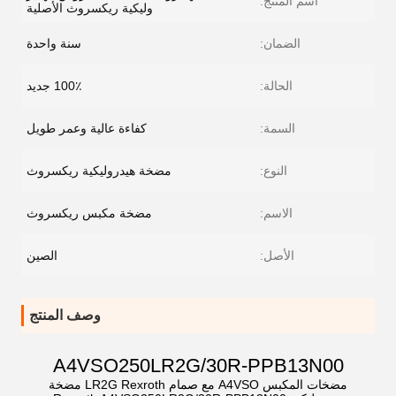
اسم المنتج:
وليكية ريكسروث الأصلية
الضمان:
سنة واحدة
الحالة:
100٪ جديد
السمة:
كفاءة عالية وعمر طويل
النوع:
مضخة هيدروليكية ريكسروث
الاسم:
مضخة مكبس ريكسروث
الأصل:
الصين
وصف المنتج
A4VSO250LR2G/30R-PPB13N00
مضخات المكبس A4VSO مع صمام LR2G Rexroth مضخة