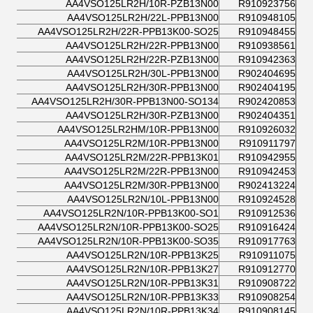
AA4VSO125LR2H/10R-PZB13N00
R910923756
AA4VSO125LR2H/22L-PPB13N00
R910948105
AA4VSO125LR2H/22R-PPB13K00-SO25
R910948455
AA4VSO125LR2H/22R-PPB13N00
R910938561
AA4VSO125LR2H/22R-PZB13N00
R910942363
AA4VSO125LR2H/30L-PPB13N00
R902404695
AA4VSO125LR2H/30R-PPB13N00
R902404195
AA4VSO125LR2H/30R-PPB13N00-SO134
R902420853
AA4VSO125LR2H/30R-PZB13N00
R902404351
AA4VSO125LR2HM/10R-PPB13N00
R910926032
AA4VSO125LR2M/10R-PPB13N00
R910911797
AA4VSO125LR2M/22R-PPB13K01
R910942955
AA4VSO125LR2M/22R-PPB13N00
R910942453
AA4VSO125LR2M/30R-PPB13N00
R902413224
AA4VSO125LR2N/10L-PPB13N00
R910924528
AA4VSO125LR2N/10R-PPB13K00-SO1
R910912536
AA4VSO125LR2N/10R-PPB13K00-SO25
R910916424
AA4VSO125LR2N/10R-PPB13K00-SO35
R910917763
AA4VSO125LR2N/10R-PPB13K25
R910911075
AA4VSO125LR2N/10R-PPB13K27
R910912770
AA4VSO125LR2N/10R-PPB13K31
R910908722
AA4VSO125LR2N/10R-PPB13K33
R910908254
AA4VSO125LR2N/10R-PPB13K34
R910908145