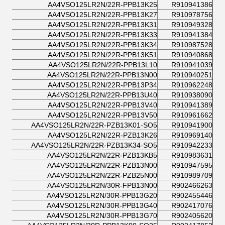
AA4VSO125LR2N/22R-PPB13K25
R910941386
AA4VSO125LR2N/22R-PPB13K27
R910978756
AA4VSO125LR2N/22R-PPB13K31
R910949328
AA4VSO125LR2N/22R-PPB13K33
R910941384
AA4VSO125LR2N/22R-PPB13K34
R910987528
AA4VSO125LR2N/22R-PPB13K51
R910940868
AA4VSO125LR2N/22R-PPB13L10
R910941039
AA4VSO125LR2N/22R-PPB13N00
R910940251
AA4VSO125LR2N/22R-PPB13P34
R910962248
AA4VSO125LR2N/22R-PPB13U40
R910938090
AA4VSO125LR2N/22R-PPB13V40
R910941389
AA4VSO125LR2N/22R-PPB13V50
R910961662
AA4VSO125LR2N/22R-PZB13K01-SO5
R910941900
AA4VSO125LR2N/22R-PZB13K26
R910969140
AA4VSO125LR2N/22R-PZB13K34-SO5
R910942233
AA4VSO125LR2N/22R-PZB13KB5
R910983631
AA4VSO125LR2N/22R-PZB13N00
R910947595
AA4VSO125LR2N/22R-PZB25N00
R910989709
AA4VSO125LR2N/30R-FPB13N00
R902466263
AA4VSO125LR2N/30R-PPB13G20
R902455446
AA4VSO125LR2N/30R-PPB13G40
R902417076
AA4VSO125LR2N/30R-PPB13G70
R902405620