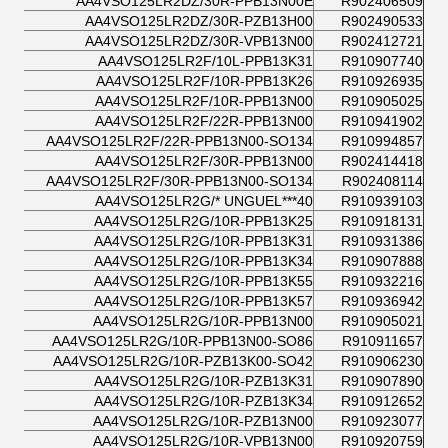
AA4VSO125LR2DZ/30R-PPB13N00E
R902406509
AA4VSO125LR2DZ/30R-PZB13H00
R902490533
AA4VSO125LR2DZ/30R-VPB13N00
R902412721
AA4VSO125LR2F/10L-PPB13K31
R910907740
AA4VSO125LR2F/10R-PPB13K26
R910926935
AA4VSO125LR2F/10R-PPB13N00
R910905025
AA4VSO125LR2F/22R-PPB13N00
R910941902
AA4VSO125LR2F/22R-PPB13N00-SO134
R910994857
AA4VSO125LR2F/30R-PPB13N00
R902414418
AA4VSO125LR2F/30R-PPB13N00-SO134
R902408114
AA4VSO125LR2G/* UNGUEL***40
R910939103
AA4VSO125LR2G/10R-PPB13K25
R910918131
AA4VSO125LR2G/10R-PPB13K31
R910931386
AA4VSO125LR2G/10R-PPB13K34
R910907888
AA4VSO125LR2G/10R-PPB13K55
R910932216
AA4VSO125LR2G/10R-PPB13K57
R910936942
AA4VSO125LR2G/10R-PPB13N00
R910905021
AA4VSO125LR2G/10R-PPB13N00-SO86
R910911657
AA4VSO125LR2G/10R-PZB13K00-SO42
R910906230
AA4VSO125LR2G/10R-PZB13K31
R910907890
AA4VSO125LR2G/10R-PZB13K34
R910912652
AA4VSO125LR2G/10R-PZB13N00
R910923077
AA4VSO125LR2G/10R-VPB13N00
R910920759