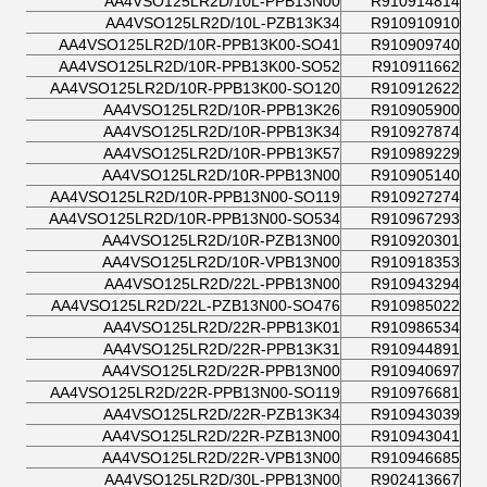
AA4VSO125LR2D/10L-PPB13N00
R910914814
AA4VSO125LR2D/10L-PZB13K34
R910910910
AA4VSO125LR2D/10R-PPB13K00-SO41
R910909740
AA4VSO125LR2D/10R-PPB13K00-SO52
R910911662
AA4VSO125LR2D/10R-PPB13K00-SO120
R910912622
AA4VSO125LR2D/10R-PPB13K26
R910905900
AA4VSO125LR2D/10R-PPB13K34
R910927874
AA4VSO125LR2D/10R-PPB13K57
R910989229
AA4VSO125LR2D/10R-PPB13N00
R910905140
AA4VSO125LR2D/10R-PPB13N00-SO119
R910927274
AA4VSO125LR2D/10R-PPB13N00-SO534
R910967293
AA4VSO125LR2D/10R-PZB13N00
R910920301
AA4VSO125LR2D/10R-VPB13N00
R910918353
AA4VSO125LR2D/22L-PPB13N00
R910943294
AA4VSO125LR2D/22L-PZB13N00-SO476
R910985022
AA4VSO125LR2D/22R-PPB13K01
R910986534
AA4VSO125LR2D/22R-PPB13K31
R910944891
AA4VSO125LR2D/22R-PPB13N00
R910940697
AA4VSO125LR2D/22R-PPB13N00-SO119
R910976681
AA4VSO125LR2D/22R-PZB13K34
R910943039
AA4VSO125LR2D/22R-PZB13N00
R910943041
AA4VSO125LR2D/22R-VPB13N00
R910946685
AA4VSO125LR2D/30L-PPB13N00
R902413667