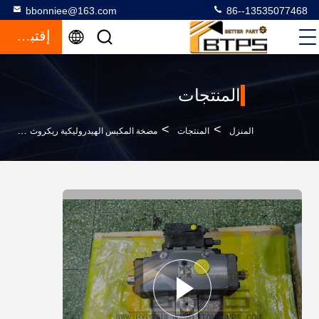
bbonniee@163.com
86--13535077468
إقتباس
المنتجات
>
>
>
المنزل
المنتجات
مضخة المكبس الهيدروليكية ريكروث
xroth