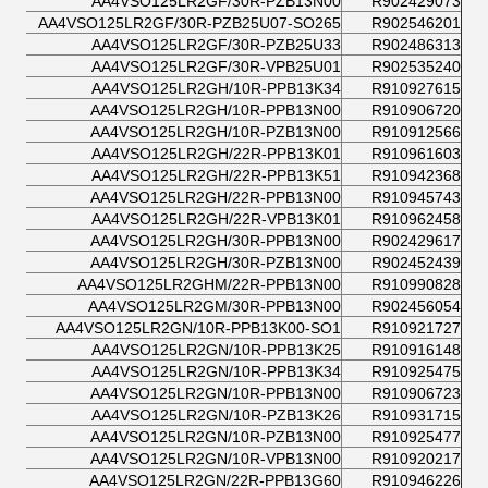
AA4VSO125LR2GF/30R-PZB13N00
R902429073
AA4VSO125LR2GF/30R-PZB25U07-SO265
R902546201
AA4VSO125LR2GF/30R-PZB25U33
R902486313
AA4VSO125LR2GF/30R-VPB25U01
R902535240
AA4VSO125LR2GH/10R-PPB13K34
R910927615
AA4VSO125LR2GH/10R-PPB13N00
R910906720
AA4VSO125LR2GH/10R-PZB13N00
R910912566
AA4VSO125LR2GH/22R-PPB13K01
R910961603
AA4VSO125LR2GH/22R-PPB13K51
R910942368
AA4VSO125LR2GH/22R-PPB13N00
R910945743
AA4VSO125LR2GH/22R-VPB13K01
R910962458
AA4VSO125LR2GH/30R-PPB13N00
R902429617
AA4VSO125LR2GH/30R-PZB13N00
R902452439
AA4VSO125LR2GHM/22R-PPB13N00
R910990828
AA4VSO125LR2GM/30R-PPB13N00
R902456054
AA4VSO125LR2GN/10R-PPB13K00-SO1
R910921727
AA4VSO125LR2GN/10R-PPB13K25
R910916148
AA4VSO125LR2GN/10R-PPB13K34
R910925475
AA4VSO125LR2GN/10R-PPB13N00
R910906723
AA4VSO125LR2GN/10R-PZB13K26
R910931715
AA4VSO125LR2GN/10R-PZB13N00
R910925477
AA4VSO125LR2GN/10R-VPB13N00
R910920217
AA4VSO125LR2GN/22R-PPB13G60
R910946226