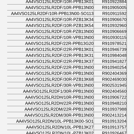
AA4VSO125LR2DF/10R-PPB13K01
R910922884
AA4VSO125LR2DF/10R-PPB13N00
R910905005
AA4VSO125LR2DF/10R-PPB13N00-SO113
R910911592
AA4VSO125LR2DF/10R-PZB13K34
R910906670
AA4VSO125LR2DF/10R-PZB13K54
R910932960
AA4VSO125LR2DF/10R-PZB13N00
R910906669
AA4VSO125LR2DF/10R-VPB13N00
R910930115
AA4VSO125LR2DF/22R-PPB13G20
R910978521
AA4VSO125LR2DF/22R-PPB13K01
R910946739
AA4VSO125LR2DF/22R-PPB13K31
R910984048
AA4VSO125LR2DF/22R-PPB13K37
R910941827
AA4VSO125LR2DF/22R-PPB13N00
R910940254
AA4VSO125LR2DF/30R-PPB13N00
R902404369
AA4VSO125LR2DF/30R-PZB13K68
R902469030
AA4VSO125LR2DF/30R-VPB13N00
R902531945
AA4VSO125LR2DF1/30R-PPB13N00
R902404560
AA4VSO125LR2DH/10R-PPB13N00
R910906722
AA4VSO125LR2DH/22R-PPB13N00
R910948210
AA4VSO125LR2DM/22R-PPB13N00
R910937988
AA4VSO125LR2DM/30R-PPB13N00
R902413214
AA4VSO125LR2DN/10L-PPB13K00-SO1
R910913204
AA4VSO125LR2DN/10L-PPB13K27
R910913757
AA4VSO125LR2DN/10L-PZB13K02
R910926467