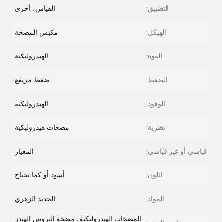
التطبيق:
القياس، أخرى
الهيكل:
مكبس المضخة
القوة:
الهيدروليكية
الضغط:
ضغط مرتفع
الوقود:
الهيدروليكية
نظرية:
مضخات هيدروليكية
قياسي أو غير قياسي:
المعيار
اللون:
أسود أو كما تحتاج
المواد:
الحديد الزهري
المضخات الهيدروليكية، مضخة التروس الهيدر