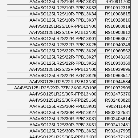
AA4VSO125LR2S/10R-PPB13K31
R910911700
AA4VSO125LR2S/10R-PPB13K33
R910912318
AA4VSO125LR2S/10R-PPB13K34
R910908815
AA4VSO125LR2S/10R-PPB13K37
R910928816
AA4VSO125LR2S/10R-PPB13N00
R910908814
AA4VSO125LR2S/10R-PZB13N00
R910908812
AA4VSO125LR2S/22R-PPB13K01
R910963677
AA4VSO125LR2S/22R-PPB13K25
R910940249
AA4VSO125LR2S/22R-PPB13K26
R910960562
AA4VSO125LR2S/22R-PPB13K27
R910943160
AA4VSO125LR2S/22R-PPB13K51
R910938369
AA4VSO125LR2S/22R-PPB13N00
R910939895
AA4VSO125LR2S/22R-PZB13K26
R910968547
AA4VSO125LR2S/22R-PZB13N00
R910944584
AA4VSO125LR2S/2XR-PZB13K00-SO108
R910972909
AA4VSO125LR2S/30R-FPB13N00
R902475376
AA4VSO125LR2S/30R-FPB25U68
R902483820
AA4VSO125LR2S/30R-PPB13K01
R902411404
AA4VSO125LR2S/30R-PPB13K27
R902432531
AA4VSO125LR2S/30R-PPB13K31
R902405614
AA4VSO125LR2S/30R-PPB13K51
R902412481
AA4VSO125LR2S/30R-PPB13K52
R902417995
AA4VSO125LR2S/30R-PPB13KB2
R902477126