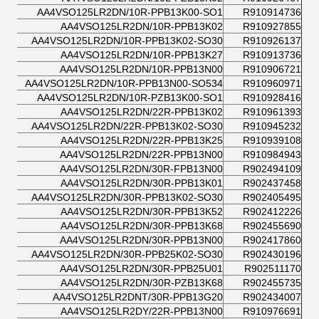
AA4VSO125LR2DN/10R-PPB13K00-SO1
R910914736
AA4VSO125LR2DN/10R-PPB13K02
R910927855
AA4VSO125LR2DN/10R-PPB13K02-SO30
R910926137
AA4VSO125LR2DN/10R-PPB13K27
R910913736
AA4VSO125LR2DN/10R-PPB13N00
R910906721
AA4VSO125LR2DN/10R-PPB13N00-SO534
R910960971
AA4VSO125LR2DN/10R-PZB13K00-SO1
R910928416
AA4VSO125LR2DN/22R-PPB13K02
R910961393
AA4VSO125LR2DN/22R-PPB13K02-SO30
R910945232
AA4VSO125LR2DN/22R-PPB13K25
R910939108
AA4VSO125LR2DN/22R-PPB13N00
R910984943
AA4VSO125LR2DN/30R-FPB13N00
R902494109
AA4VSO125LR2DN/30R-PPB13K01
R902437458
AA4VSO125LR2DN/30R-PPB13K02-SO30
R902405495
AA4VSO125LR2DN/30R-PPB13K52
R902412226
AA4VSO125LR2DN/30R-PPB13K68
R902455690
AA4VSO125LR2DN/30R-PPB13N00
R902417860
AA4VSO125LR2DN/30R-PPB25K02-SO30
R902430196
AA4VSO125LR2DN/30R-PPB25U01
R902511170
AA4VSO125LR2DN/30R-PZB13K68
R902455735
AA4VSO125LR2DNT/30R-PPB13G20
R902434007
AA4VSO125LR2DY/22R-PPB13N00
R910976691