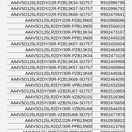
AA4VSO125LR2DY/22R-PZB13K34-SO757
R910996795
AA4VSO125LR2DY/22R-PZB13K57-SO757
R910996792
AA4VSO125LR2DY/22R-PZB13K68-SO757
R902470641
AA4VSO125LR2DY/22R-PZB13N00
R910968086
AA4VSO125LR2DY/30R-FPB13N00
R902556010
AA4VSO125LR2DY/30R-PPB13K34
R902473107
AA4VSO125LR2DY/30R-PPB13N00
R902445526
AA4VSO125LR2DY/30R-PZB13K07-SO757
R902459404
AA4VSO125LR2DY/30R-PZB13K33
R902464838
AA4VSO125LR2DY/30R-PZB13K34
R902473118
AA4VSO125LR2DY/30R-PZB13K34-SO757
R902409958
AA4VSO125LR2DY/30R-PZB13K57-SO757
R902409966
AA4VSO125LR2DY/30R-PZB13K68
R902445063
AA4VSO125LR2DY/30R-PZB13K68-SO757
R902464095
AA4VSO125LR2DY/30R-VPB13N00
R902432566
AA4VSO125LR2DY/30R-VZB25U07-SO757
R902510859
AA4VSO125LR2DY/30R-VZB25U31
R902516386
AA4VSO125LR2DY/30R-VZB25U34-SO757
R902476658
AA4VSO125LR2DY/30R-VZB25U68
R902544253
AA4VSO125LR2DY/30R-VZB25U68-SO757
R902477876
AA4VSO125LR2DZ/22R-PPB13N00
R910938822
AA4VSO125LR2DZ/30R-PPB13N00
R902413765