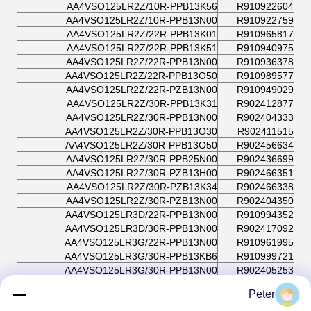
AA4VSO125LR2Z/10R-PPB13K56
R910922604
AA4VSO125LR2Z/10R-PPB13N00
R910922759
AA4VSO125LR2Z/22R-PPB13K01
R910965817
AA4VSO125LR2Z/22R-PPB13K51
R910940975
AA4VSO125LR2Z/22R-PPB13N00
R910936378
AA4VSO125LR2Z/22R-PPB13O50
R910989577
AA4VSO125LR2Z/22R-PZB13N00
R910949029
AA4VSO125LR2Z/30R-PPB13K31
R902412877
AA4VSO125LR2Z/30R-PPB13N00
R902404333
AA4VSO125LR2Z/30R-PPB13O30
R902411515
AA4VSO125LR2Z/30R-PPB13O50
R902456634
AA4VSO125LR2Z/30R-PPB25N00
R902436699
AA4VSO125LR2Z/30R-PZB13H00
R902466351
AA4VSO125LR2Z/30R-PZB13K34
R902466338
AA4VSO125LR2Z/30R-PZB13N00
R902404350
AA4VSO125LR3D/22R-PPB13N00
R910994352
AA4VSO125LR3D/30R-PPB13N00
R902417092
AA4VSO125LR3G/22R-PPB13N00
R910961995
AA4VSO125LR3G/30R-PPB13KB6
R910999721
AA4VSO125LR3G/30R-PPB13N00
R902405253
AA4VSO125LR3G/30R-PPB25U31
R902560789
Peter
AA4VSO125LR3GN/22R-PPB13N00
R910965867