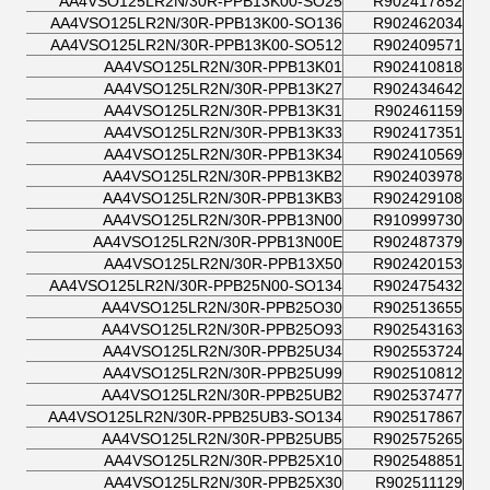
AA4VSO125LR2N/30R-PPB13K00-SO25
R902417852
AA4VSO125LR2N/30R-PPB13K00-SO136
R902462034
AA4VSO125LR2N/30R-PPB13K00-SO512
R902409571
AA4VSO125LR2N/30R-PPB13K01
R902410818
AA4VSO125LR2N/30R-PPB13K27
R902434642
AA4VSO125LR2N/30R-PPB13K31
R902461159
AA4VSO125LR2N/30R-PPB13K33
R902417351
AA4VSO125LR2N/30R-PPB13K34
R902410569
AA4VSO125LR2N/30R-PPB13KB2
R902403978
AA4VSO125LR2N/30R-PPB13KB3
R902429108
AA4VSO125LR2N/30R-PPB13N00
R910999730
AA4VSO125LR2N/30R-PPB13N00E
R902487379
AA4VSO125LR2N/30R-PPB13X50
R902420153
AA4VSO125LR2N/30R-PPB25N00-SO134
R902475432
AA4VSO125LR2N/30R-PPB25O30
R902513655
AA4VSO125LR2N/30R-PPB25O93
R902543163
AA4VSO125LR2N/30R-PPB25U34
R902553724
AA4VSO125LR2N/30R-PPB25U99
R902510812
AA4VSO125LR2N/30R-PPB25UB2
R902537477
AA4VSO125LR2N/30R-PPB25UB3-SO134
R902517867
AA4VSO125LR2N/30R-PPB25UB5
R902575265
AA4VSO125LR2N/30R-PPB25X10
R902548851
AA4VSO125LR2N/30R-PPB25X30
R902511129