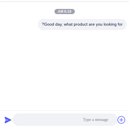
AA4VSO125LR3GN/30R-PPB13N00
R902431478
AA4VSO125LR3GS/10R-PPB13K27
R910924893
6:18 AM
AA4VSO125LR3GS/10R-PZB13N00
R910933052
AA4VSO125LR3GY/22R-PZB13K27-SO86
R910996719
AA4VSO125LR3GY/30R-PZB13K27-SO86
R902409898
Good day, what product are you looking for?
AA4VSO125LR3N/10R-PPB13K33
R910927195
AA4VSO125LR3N/10R-PPB13N00
R910934537
AA4VSO125LR3N/10R-PZB13N00
R910921612
AA4VSO125LR3N/22R-PPB13K34
R910964775
AA4VSO125LR3N/22R-PPB13N00
R910941545
AA4VSO125LR3N/22R-PZB13K01
R910964777
AA4VSO125LR3N/22R-PZB13N00
R910964225
AA4VSO125LR3N/30R-PPB13K34
R902417159
AA4VSO125LR3N/30R-PPB13N00
R902409527
AA4VSO125LR3N/30R-PZB13K34
R902420194
AA4VSO125LR3N/30R-PZB13N00
R902417158
AA4VSO125LR3N/30R-PZB25N00
R902560867
AA4VSO125LR3N/30R-PZB25U99
R902474665
AA4VSO125LR3S/22R-PPB13K27
R910964043
AA4VSO125LR3S/22R-PPB13N00
R910965469
AA4VSO125LR3S/22R-PZB13N00
R910941439
AA4VSO125LR3S/30R-PPB13KB5
R902404011
AA4VSO125LR3S/30R-PPB13N00
R902420113