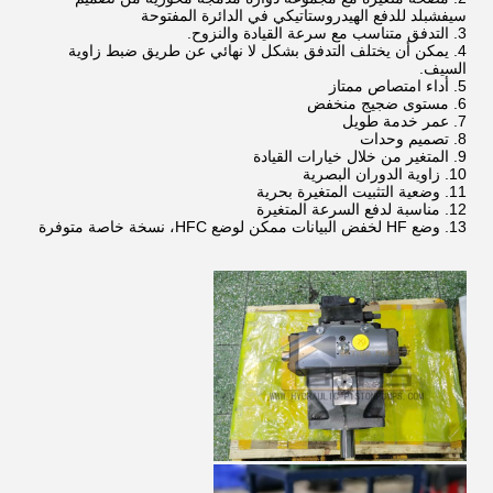
سيفشبلد للدفع الهيدروستاتيكي في الدائرة المفتوحة
التدفق متناسب مع سرعة القيادة والنزوح.
يمكن أن يختلف التدفق بشكل لا نهائي عن طريق ضبط زاوية
السيف.
أداء امتصاص ممتاز
مستوى ضجيج منخفض
عمر خدمة طويل
تصميم وحدات
المتغير من خلال خيارات القيادة
زاوية الدوران البصرية
وضعية التثبيت المتغيرة بحرية
مناسبة لدفع السرعة المتغيرة
وضع HF لخفض البيانات ممكن لوضع HFC، نسخة خاصة متوفرة