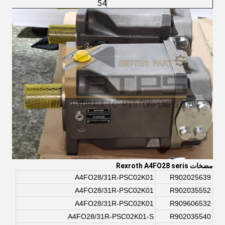
54
مضخات Rexroth A4FO28 seris
A4FO28/31R-PSC02K01
R902025639
A4FO28/31R-PSC02K01
R902035552
A4FO28/31R-PSC02K01
R909606532
A4FO28/31R-PSC02K01-S
R902035540