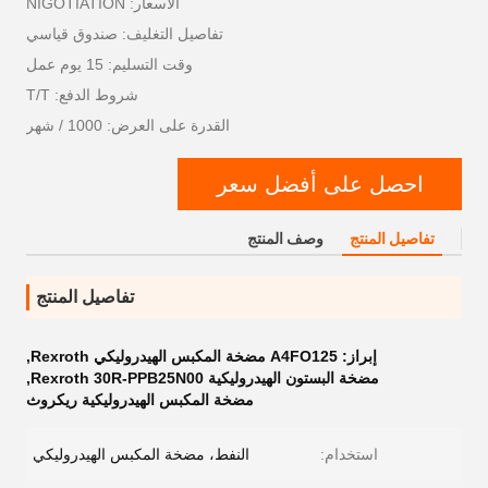
الأسعار: NIGOTIATION
تفاصيل التغليف: صندوق قياسي
وقت التسليم: 15 يوم عمل
شروط الدفع: T/T
القدرة على العرض: 1000 / شهر
احصل على أفضل سعر
تفاصيل المنتج
وصف المنتج
تفاصيل المنتج
إبراز:
A4FO125 مضخة المكبس الهيدروليكي Rexroth
,
مضخة البستون الهيدروليكية Rexroth 30R-PPB25N00
,
مضخة المكبس الهيدروليكية ريكروث
استخدام:
النفط، مضخة المكبس الهيدروليكي