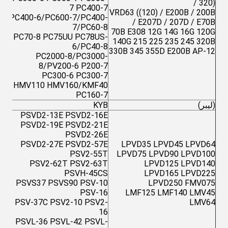
/ 320)
7 PC400-7
VRD63 ((120) / E200B / 200B
PC400-6/PC600-7/PC400-
/ E207D / 207D / E70B
7/PC60-8
70B E308 12G 14G 16G 120G
PC70-8 PC75UU PC78US-
140G 215 225 235 245 320B
6/PC40-8
330B 345 355D E200B AP-12
PC2000-8/PC3000-
8/PV200-6 P200-7
PC300-6 PC300-7
HMV110 HMV160/KMF40
PC160-7
(ليبر)
KYB
PSVD2-13E PSVD2-16E
PSVD2-19E PSVD2-21E
PSVD2-26E
PSVD2-27E PSVD2-57E
LPVD35 LPVD45 LPVD64
PSV2-55T
LPVD75 LPVD90 LPVD100
0
PSV2-62T PSV2-63T
LPVD125 LPVD140
PSVH-45CS
LPVD165 LPVD225
PSVS37 PSVS90 PSV-10
LPVD250 FMV075
PSV-16
LMF125 LMF140 LMV45
PSV-37C PSV2-10 PSV2-
LMV64
16
PSVL-36 PSVL-42 PSVL-