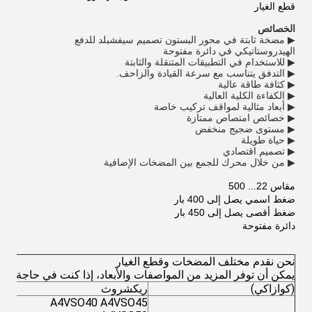
قطع الغيار
الخصائص
▶ مضخة ثابتة في محور البستون تصميم سيفشبلد للدفع
الهيدروستاتيكي في دائرة مفتوحة
▶ للاستخدام في التطبيقات المتنقلة والثابتة
▶ التدفق يتناسب مع سرعة القيادة والزاحف.
▶ كثافة طاقة عالية
▶ الكفاءة الكلية العالية
▶ أبعاد مثالية لمواقف تركيب خاصة
▶ خصائص امتصاص ممتازة
▶ مستوى ضجيج منخفض
▶ حياة طويلة
▶ تصميم اقتصادي
▶ من خلال محرك للجمع بين المضخات الإضافية
مقاس 22... 500
ضغط اسمي يصل إلى 400 بار
ضغط أقصى يصل إلى 450 بار
دائرة مفتوحة
نحن نقدم مختلف المضخات وقطع الغيار
يمكن أن توفر المزيد من المواصفات والأبعاد، إذا كنت في حاجة إليها
(كوازاكي)
ريكشروث
A4VSO40 A4VSO45