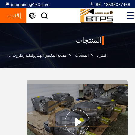
bbonniee@163.com
86--13535077468
إقتباس
المنتجات
>
>
>
المنزل
المنتجات
مضخة المكبس الهيدروليكية ريكروث
5N00