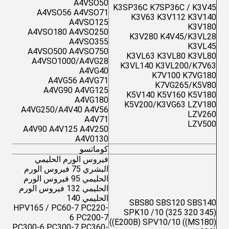
A4VSO50
K3SP36C K7SP36C / K3V45
A4VSO56 A4VSO71
K3V63 K3V112 K3V140
A4VSO125
K3V180
A4VSO180 A4VSO250
K3V280 K4V45/K3VL28
A4VSO355
K3VL45
A4VSO500 A4VSO750
K3VL63 K3VL80 K3VL80
A4VSO1000/A4VG28
K3VL140 K3VL200/K7V63
A4VG40
K7V100 K7VG180
A4VG56 A4VG71
K7VG265/K5V80
A4VG90 A4VG125
K5V140 K5V160 K5V180
A4VG180
K5V200/K3VG63 LZV180
A4VG250/A4V40 A4V56
LZV260
A4V71
LZV500
A4V90 A4V125 A4V250
A4V0130
كوماتسو
فيروس الورم الحليمي
البشري 75 فيروس الورم
الحليمي 95 فيروس الورم
الحليمي 132 فيروس الورم
الحليمي 140
SBS80 SBS120 SBS140
HPV165 / PC60-7 PC220-
(345 320 325) SPK10 /10
6 PC200-7
((E200B) SPV10/10 ((MS180)
PC300-6 PC300-7 PC360-