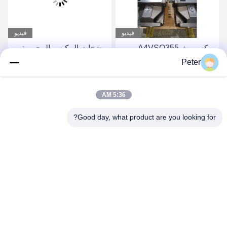
فيديو
فيديو
ريكسروث A4VSO355
مضخات المكبس المحورية
مضخة المكبس مجموعة
الثابتة من سلسلة Rexroth
Peter
دوارة مضخة هيدروليكية من
A4FO، مضخة مكبس
سلسلة A4VSO
هيدروليكية A4FO125_30L-
احصل على أفضل سعر
احصل على أفضل سعر
5:36 AM
PZB25U33، قطعة غيار
مضخة هيدروليكية
Good day, what product are you looking for?
A4FO125_30R-
PPB25N00 A4FO22
A4FO28 A4FO40 A4FO71
A4FO125
BETTER PARTS MACHINERY CO., LTD.
bbonniee@163.com
86--13535077468