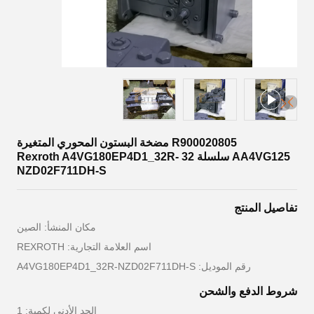
R900020805 مضخة البستون المحوري المتغيرة
AA4VG125 سلسلة 32 Rexroth A4VG180EP4D1_32R-
NZD02F711DH-S
تفاصيل المنتج
مكان المنشأ: الصين
اسم العلامة التجارية: REXROTH
رقم الموديل: A4VG180EP4D1_32R-NZD02F711DH-S
شروط الدفع والشحن
الحد الأدنى لكمية: 1