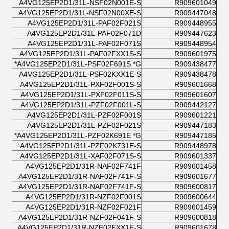
A4VG125EP2D1/31L-NSF02N001E-S
R909601049
A4VG125EP2D1/31L-NSF02N00XE-S
R909447048
A4VG125EP2D1/31L-PAF02F021S
R909448955
A4VG125EP2D1/31L-PAF02F071D
R909447623
A4VG125EP2D1/31L-PAF02F071S
R909448954
A4VG125EP2D1/31L-PAF02FXX1S-S
R909601975
A4VG125EP2D1/31L-PSF02F691S *G*
R909438477
A4VG125EP2D1/31L-PSF02KXX1E-S
R909438478
A4VG125EP2D1/31L-PXF02F001S-S
R909601668
A4VG125EP2D1/31L-PXF02F011S-S
R909601607
A4VG125EP2D1/31L-PZF02F001L-S
R909442127
A4VG125EP2D1/31L-PZF02F001S
R909601221
A4VG125EP2D1/31L-PZF02F021S
R909447183
A4VG125EP2D1/31L-PZF02K691E *G*
R909447185
A4VG125EP2D1/31L-PZF02K731E-S
R909448978
A4VG125EP2D1/31L-XAF02F071S-S
R909601337
A4VG125EP2D1/31R-NAF02F741F
R909601458
A4VG125EP2D1/31R-NAF02F741F-S
R909601677
A4VG125EP2D1/31R-NAF02F741F-S
R909600817
A4VG125EP2D1/31R-NZF02F001S
R909600644
A4VG125EP2D1/31R-NZF02F021F
R909601459
A4VG125EP2D1/31R-NZF02F041F-S
R909600818
A4VG125EP2D1/31R-NZF02FXX1F-S
R909601678