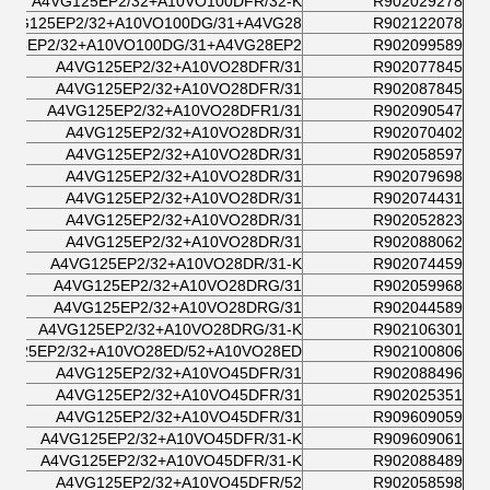
A4VG125EP2/32+A10VO100DFR/32-K
R902029278
4VG125EP2/32+A10VO100DG/31+A4VG28/
R902122078
125EP2/32+A10VO100DG/31+A4VG28EP2/
R902099589
A4VG125EP2/32+A10VO28DFR/31
R902077845
A4VG125EP2/32+A10VO28DFR/31
R902087845
A4VG125EP2/32+A10VO28DFR1/31
R902090547
A4VG125EP2/32+A10VO28DR/31
R902070402
A4VG125EP2/32+A10VO28DR/31
R902058597
A4VG125EP2/32+A10VO28DR/31
R902079698
A4VG125EP2/32+A10VO28DR/31
R902074431
A4VG125EP2/32+A10VO28DR/31
R902052823
A4VG125EP2/32+A10VO28DR/31
R902088062
A4VG125EP2/32+A10VO28DR/31-K
R902074459
A4VG125EP2/32+A10VO28DRG/31
R902059968
A4VG125EP2/32+A10VO28DRG/31
R902044589
A4VG125EP2/32+A10VO28DRG/31-K
R902106301
G125EP2/32+A10VO28ED/52+A10VO28ED
R902100806
A4VG125EP2/32+A10VO45DFR/31
R902088496
A4VG125EP2/32+A10VO45DFR/31
R902025351
A4VG125EP2/32+A10VO45DFR/31
R909609059
A4VG125EP2/32+A10VO45DFR/31-K
R909609061
A4VG125EP2/32+A10VO45DFR/31-K
R902088489
A4VG125EP2/32+A10VO45DFR/52
R902058598