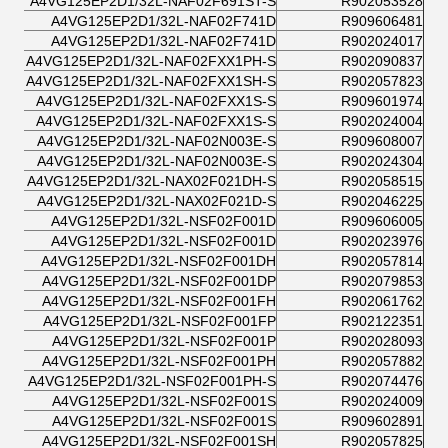
A4VG125EP2D1/32L-NAF02F691ST-S
R902053528
A4VG125EP2D1/32L-NAF02F741D
R909606481
A4VG125EP2D1/32L-NAF02F741D
R902024017
A4VG125EP2D1/32L-NAF02FXX1PH-S
R902090837
A4VG125EP2D1/32L-NAF02FXX1SH-S
R902057823
A4VG125EP2D1/32L-NAF02FXX1S-S
R909601974
A4VG125EP2D1/32L-NAF02FXX1S-S
R902024004
A4VG125EP2D1/32L-NAF02N003E-S
R909608007
A4VG125EP2D1/32L-NAF02N003E-S
R902024304
A4VG125EP2D1/32L-NAX02F021DH-S
R902058515
A4VG125EP2D1/32L-NAX02F021D-S
R902046225
A4VG125EP2D1/32L-NSF02F001D
R909606005
A4VG125EP2D1/32L-NSF02F001D
R902023976
A4VG125EP2D1/32L-NSF02F001DH
R902057814
A4VG125EP2D1/32L-NSF02F001DP
R902079853
A4VG125EP2D1/32L-NSF02F001FH
R902061762
A4VG125EP2D1/32L-NSF02F001FP
R902122351
A4VG125EP2D1/32L-NSF02F001P
R902028093
A4VG125EP2D1/32L-NSF02F001PH
R902057882
A4VG125EP2D1/32L-NSF02F001PH-S
R902074476
A4VG125EP2D1/32L-NSF02F001S
R902024009
A4VG125EP2D1/32L-NSF02F001S
R909602891
A4VG125EP2D1/32L-NSF02F001SH
R902057825