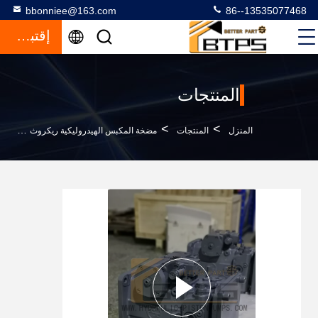
bbonniee@163.com
86--13535077468
إقتباس
المنتجات
>
>
>
المنزل
المنتجات
مضخة المكبس الهيدروليكية ريكروث
R900020805