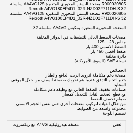
R900020805 مضخة البستن المحوري المتغيرة AA4VG125 سلسلة
32 Rexroth A4VG180EP4D1_32R-NZD02F711DH-S
R900020805 مضخة البستن المحوري المتغيرة AA4VG125 سلسلة
32 Rexroth A4VG180EP4D1_32R-NZD02F711DH-S
المضخة المحورية المتغيرة بمكبس AA4VG سلسلة 32
مضخات الضغط العالي للتطبيقات في الدوائر المغلقة
مقاس 28... 125
الضغط الاسمي 400 بار
ضغط أقصى 450 بار
دائرة مغلقة
نسخة SAE (للسوق الأمريكية)
الخصائص
مضخة دعم متكاملة لتزويد الزيت الدافع والطيار
يتغير اتجاه التدفق عندما يتم تحريك صفيحة السيف من خلال الموقف
المحايد
صمامات تخفيف الضغط العالي مع وظيفة دعم متكاملة
مع قطع الضغط القابل للتعديل كمعيار
صمام تخفيف الضغط
من خلال القيادة لتركيب مضخات أخرى حتى نفس الحجم الاسمي
مجموعة واسعة من الضوابط
تصميم اللوحة
العفن
مضخة هيدروليكية A4VG مع ريكسروث