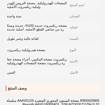
المضخات الهيدروليكية، مضخة التروس الهيدر
اسم المنتج:
وليكية ريكسروث الأصلية
الضمان:
سنة واحدة
مضخة ريكسروث جديدة 100%، جديدة ومبتك
الحالة:
رة من صانعي القطع الأصلية، أصلية جديدة
السمة:
كفاءة عالية وعمر طويل
النوع:
مضخة هيدروليكية ريكسروث
ريكسروث مضخة المكبس، أجزاء مضخة حفا
الاسم:
رة ريكسروث مضخة المضخات الهيدروليكية
الأصل:
الصين
وصف المنتج
R900020805 مضخة البستون المحوري المتغيرة AA4VG125 سلسلة
32 Rexroth A4VG180EP4D1_32R-NZD02F711DH-S