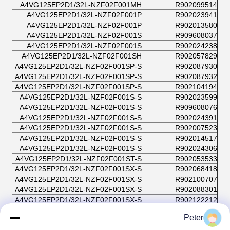
A4VG125EP2D1/32L-NZF02F001MH
R902099514
A4VG125EP2D1/32L-NZF02F001P
R902023941
A4VG125EP2D1/32L-NZF02F001P
R902013580
A4VG125EP2D1/32L-NZF02F001S
R909608037
A4VG125EP2D1/32L-NZF02F001S
R902024238
A4VG125EP2D1/32L-NZF02F001SH
R902057829
A4VG125EP2D1/32L-NZF02F001SP-S
R902087930
A4VG125EP2D1/32L-NZF02F001SP-S
R902087932
A4VG125EP2D1/32L-NZF02F001SP-S
R902104194
A4VG125EP2D1/32L-NZF02F001S-S
R902023599
A4VG125EP2D1/32L-NZF02F001S-S
R909608076
A4VG125EP2D1/32L-NZF02F001S-S
R902024391
A4VG125EP2D1/32L-NZF02F001S-S
R902007523
A4VG125EP2D1/32L-NZF02F001S-S
R902014517
A4VG125EP2D1/32L-NZF02F001S-S
R902024306
A4VG125EP2D1/32L-NZF02F001ST-S
R902053533
A4VG125EP2D1/32L-NZF02F001SX-S
R902068418
A4VG125EP2D1/32L-NZF02F001SX-S
R902100707
A4VG125EP2D1/32L-NZF02F001SX-S
R902088301
A4VG125EP2D1/32L-NZF02F001SX-S
R902122212
A4VG125EP2D1/32L-NZF02F003SH-S
R902061086
Peter
A4VG125EP2D1/32L-NZF02F003S-S
R902024331