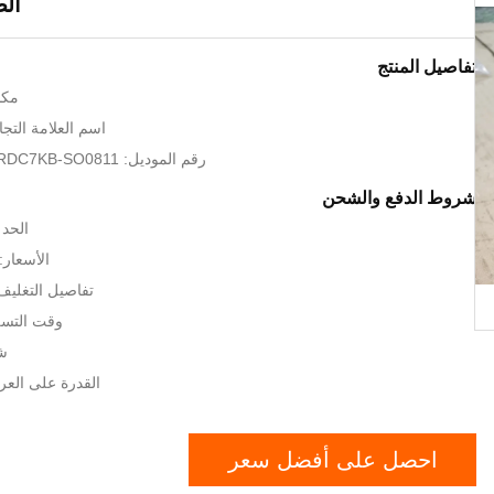
ال
تفاصيل المنتج
مكا
اسم العلامة التجارية: H
رقم الموديل: AZPG-11-038-RDC7KB-SO0811
شروط الدفع والشحن
الحد ا
الأسعار: GOTIATION
تفاصيل التغلي
وقت التسليم: 15 
شر
القدرة على العرض: 1000
احصل على أفضل سعر