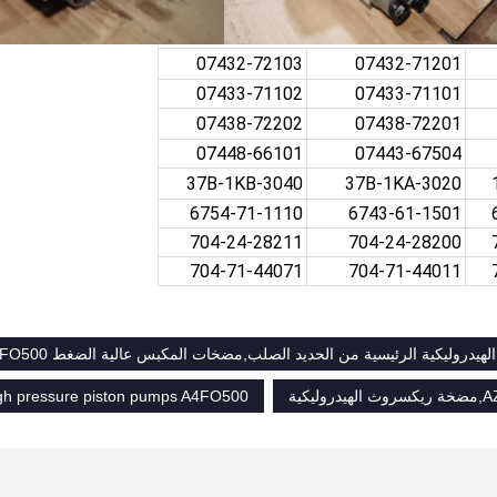
07432-72103
07432-71201
07433-71102
07433-71101
07438-72202
07438-72201
07448-66101
07443-67504
37B-1KB-3040
37B-1KA-3020
6754-71-1110
6743-61-1501
704-24-28211
704-24-28200
704-71-44071
704-71-44011
gh pressure piston pumps A4FO500