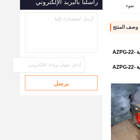
راسلنا بالبريد الإلكتروني
ضوء
وصف المنتج
سلسلة AZPF-11/22-005/008/011/014/016/019/022/025/028/032/036/045/056/063 AZPG مضخة العجلات الهيدروليكية AZPG-22-
سلسلة AZPF-11/22-005/008/011/014/016/019/022/025/028/032/036/045/056/063 AZPG مضخة العجلات الهيدروليكية AZPG-22-
يرسل