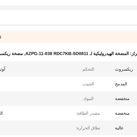
ت
راز:
المضخة الهيدروليكية لـ AZPG-11-038 RDC7KB-SO0811
,
مضخة ريكسرو
ريكسروث
التحكم:
أوت
المدمج
التثبيت:
منخفضة
المواد:
منخفضة
مصدر الطاقة:
ال
عالية
نطاق الحرارة: