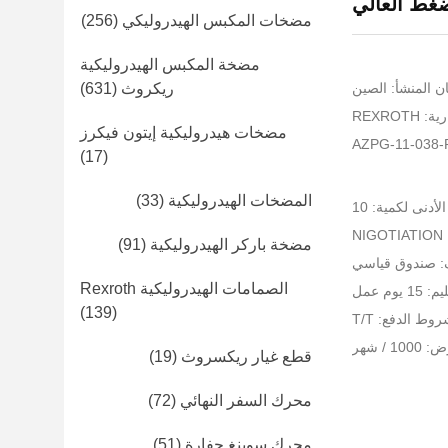
ضغط العالي
مضخات المكبس الهيدروليكي
(256)
مضخة المكبس الهيدروليكية
ن المنشأ: الصين
ريكروث
(631)
REXROT
مضخات هيدروليكية إيتون فيكرز
(17)
المضخات الهيدروليكية
(33)
لأدنى لكمية: 10
NI
مضخة باركر الهيدروليكية
(91)
ف: صندوق قياسي
الصمامات الهيدروليكية Rexroth
يوم عمل
(139)
وط الدفع: T/T
 / شهر
قطع غيار ريكسروث
(19)
محرك السفر النهائي
(72)
محرك سوينغ حفارة
(51)