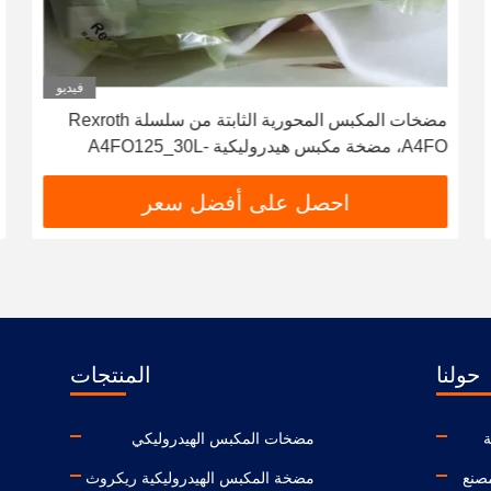
فيديو
مضخات المكبس المحورية الثابتة من سلسلة Rexroth
A4FO، مضخة مكبس هيدروليكية A4FO125_30L-
PZB25U33، قطعة غيار مضخة هيدروليكية
A4FO125_30R-PPB25N00 A4FO22 A4FO28
احصل على أفضل سعر
A4FO40 A4FO71 A4FO125
حولنا
المنتجات
مضخات المكبس الهيدروليكي
صنع
مضخة المكبس الهيدروليكية ريكروث