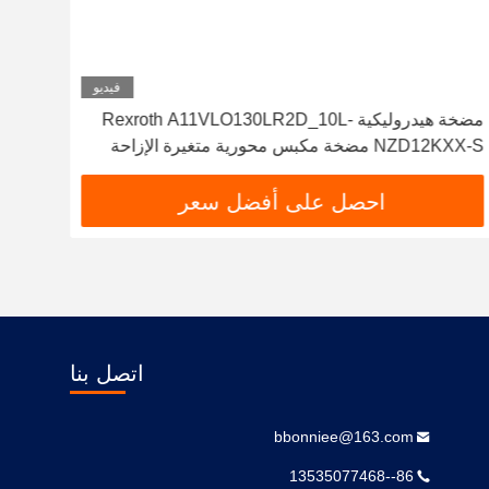
فيديو
مضخة هيدروليكية Rexroth A11VLO130LR2D_10L-
NZD12KXX-S مضخة مكبس محورية متغيرة الإزاحة
A4vg
عالية الموثوقية R902037088
A4fo
احصل على أفضل سعر
اتصل بنا
bbonniee@163.com
86--13535077468