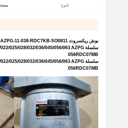
النوع:
مضخة 
بوش ريكسروث AZPG-11-038-RDC7KB-SO0811 مضخة العجلات الهيدروليكية الضغط العالي مضخة ريكسروث
056RDC07MB
056RDC07MB