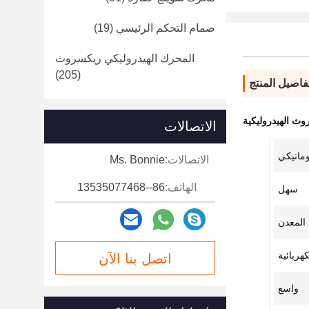
صمام التحكم الرئيسي
(19)
المحرك الهيدروليكي ريكسروث
(205)
فاصيل المنتج
ث الهيدروليكية
الاتصالات
وماتيكي
الاتصالات:
Ms. Bonnie
الهاتف:
86--13535077468
سهل
المعدن
كهربائية
اتصل بنا الآن
واسع