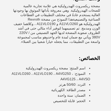
مضخة ريكسروث الهيدروليكية هي علامة تجارية عالمية
للضخات الهيدروليكية. وهي معروفة بأدائها الموثوق بها وجودتها
العالية.يستخدم عادةً في مختلف التطبيقات في القطاعات
الصناعية والتصنيعيةهذا النموذج من مضخة Rexroth
الهيدروليكية هو A11VLO260 و A11VLO190 ، وكلاهما خفيف
الوزن ومدمج. تم تصميمهما لتوفير أداء مثالي حتى في أشد
الظروف صعوبة.المضخة لديها الجهد التصنيفي من 220V /
380V ويأتي مع ضمان لمدة عام واحدوهو مناسب لمجموعة
واسعة من التطبيقات، مما يجعله خيارا شعبيا بين العملاء.
الخصائص:
اسم المنتج: مضخة ريكسروث الهيدروليكية
النموذج: A11VLO260 ، A11VLO190 ، A4VG250 ،
A4VG125 ، A4VSO
التردد: 50/60 هرتز
مصدر الطاقة: الكهربائية
الضمان: سنة واحدة
الحجم: قابلة للتخصيص