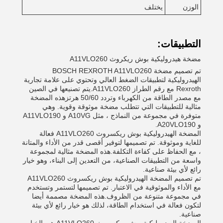
الوزن
يختلف
التطبيقات:
مضخة هيدروليكية بوش ريكروث A11VLO260
تم تصميم مضخة BOSCH REXROTH A11VLO260
الهيدروليكية لتطبيقات الضغط العالي وتحتوي على علامة تجارية
Rexroth مع رقم الطراز A11VLO260.يتم تصنيعها في الصين
مع مصدر الطاقة من الكهرباء وتردد 50/60 هرتزهذه المضخة
مثالية للتطبيقات التي تتطلب مضخة موثوقة وقوية. وهي
متوفرة في مجموعة من النماذج ، مثل A10VG و A11VLO190
و A20VLO190.
المضخة الهيدروليكية بوش ريكسروث A11VLO260 فعالة
للغاية وموثوقة. تم تصميمها لتوفير أقصى قدر من الأداء والمتانة
، مع الحفاظ على كفاءة التكلفة.هذه المضخة مثالية لمجموعة
واسعة من التطبيقات الصناعية، من التعدين إلى البناء، وهو خيار
رائع لأي بيئة صناعية.
تم تصميم المضخة الهيدروليكية بوش ريكسروث A11VLO260
مع الأداء والموثوقية في الاعتبار. تم تصميمها لتستمر وتستخدم
في مجموعة متنوعة من الظروف.هذه المضخة مصممة أيضا
لتكون فعالة في استخدام الطاقة، لذلك هو خيار رائع لأي بيئة
صناعية.