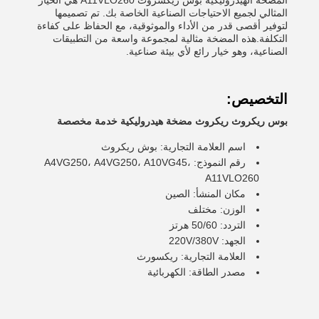
المضخة الهيدروليكية بوش ريكسروث A11VLO260 هي الخيار
المثالي لجميع الاحتياجات الصناعية الخاصة بك. تم تصميمها
لتوفير أقصى قدر من الأداء والموثوقية، مع الحفاظ على كفاءة
التكلفة.هذه المضخة مثالية لمجموعة واسعة من التطبيقات
الصناعية، وهو خيار رائع لأي بيئة صناعية.
التخصيص:
بوس ريكروث ريكروث مضخة هيدروليكية خدمة مخصصة
اسم العلامة التجارية: بوش ريكروث
رقم النموذج: A4VG250، A4VG250، A10VG45،
A11VLO260
مكان المنشأ: الصين
الوزن: مختلف
التردد: 50/60 هرتز
الجهد: 220V/380V
العلامة التجارية: ريكسورث
مصدر الطاقة: الكهربائية