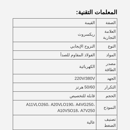
المعلمات التقنية:
الصفة
القيمة
العلامة
ريكسروث
التجارية
النوع
النزوح الإيجابي
المواد
الفولاذ المقاوم للصدأ
مصدر
الكهربائية
الطاقة
الجهد
220V/380V
التكرار
50/60 هرتز
الحجم
قابلة للتخصيص
A11VLO260، A20VLO190، A4VG250،
النموذج
A10VSO18، A7V250
تصنيف
عالية
الضغط