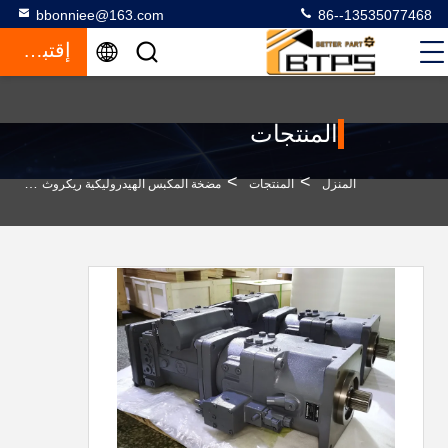
bbonniee@163.com
86--13535077468
إقتباس
المنتجات
>
>
>
المنزل
المنتجات
مضخة المكبس الهيدروليكية ريكروث
380 فولت من الفولاذ ال