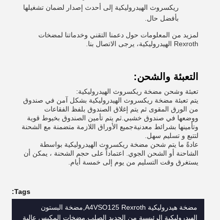
ريكسروث الهيدروليكية إلى أحدث إصدار لضمان تشغيلها
بأفضل حال.
لمزيد من المعلومات حول دعمنا التقني وخدماتنا لمضخات
Rexroth الهيدروليكية، يرجى الاتصال بنا.
التعبئة والشحن:
تعبئة وشحن مضخة ريكسروث الهيدروليكية:
يتم تعبئة مضخة ريكسروث الهيدروليكية بشكل آمن في صندوق
من الورق المقوى ثم يتم إغلاق الصندوق بلفظ الفقاعات
ووضعها في صندوق خشبي.ثم يتم تأمين الصندوق بخيوط قوية
وتأمينها بشرائط معدنيةجميع الأوراق اللازمة متضمنة مع الشحنة
لتتبع و تسليم سهل.
عادةً ما يتم شحن مضخة ريكسروث الهيدروليكية بواسطة
الشاحنة أو الشحن الجوي. اعتماداً على حجم الشحنة ، يمكن أن
يستغرق وقت التسليم من يوم إلى خمسة أيام.
Tags:
مضخة هيدروليكية A4VSO125 Rexroth,مضخة البستون
الهيدروليكية الرئيسية من الحديد الصلب,مضخات المكبس عالية