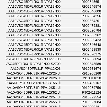
AA10VSO45DFLR/31R-VPA12N00
R902545651
AA10VSO45DFLR/31R-VPA12N00
R902546874
AA10VSO45DFLR/31R-VPA12N00
R902546608
AA10VSO45DFLR/31R-VPA12N00
R902564256
AA10VSO45DFLR/31R-VPA12N00
R902564261
AA10VSO45DFLR/31R-VPA12N00
R902479381
AA10VSO45DFLR/31R-VPA12N00
R902520784
AA10VSO45DFLR/31R-VPA12N00
R902565962
AA10VSO45DFLR/31R-VPA12N00
R902556423
AA10VSO45DFLR/31R-VPA12N00
R902546648
AA10VSO45DFLR/31R-VPA12N00
R902459839
AA10VSO45DFLR/31R-VPA12N00
R902570375
A10VSO45DFLR/31R-VPA12N00-S1708
R902568094
A10VSO45DFLR/31R-VPA12N00-S2709
R902548589
AA10VSO45DFR/31R-PPA12K06
R910961674
R910908268
الـ AA10VSO45DFR/31R-PPA12K25
R910911010
الـ AA10VSO45DFR/31R-PPA12K26
R902429107
الـ AA10VSO45DFR/31R-PPA12K26-SO155
R910939756
الـ AA10VSO45DFR/31R-PPA12K51
R902411124
الـ AA10VSO45DFR/31R-PPA12K52
R910922554
الـ AA10VSO45DFR/31R-PPA12K54
R910927084
الـ AA10VSO45DFR/31R-PPA12K55
R910909281
الـ AA10VSO45DFR/31R-PPA12K68