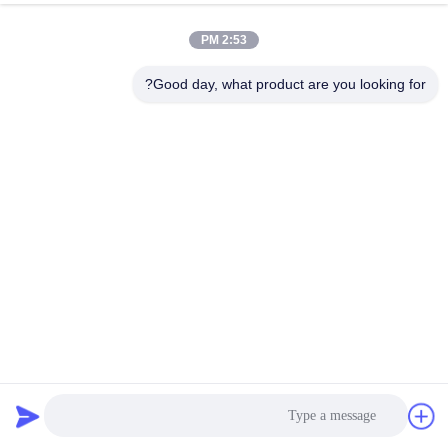
AA10VSO45DR/31R-PPA12K01-SO108
R910971099
R902424704
الـ AA10VSO45DR/31R-PPA12K04
2:53 PM
R910961015
الـ AA10VSO45DR/31R-PPA12K06
AA10VSO45DR/31R-PPA12K25
R910905710
Good day, what product are you looking for?
AA10VSO45DR/31R-PPA12K25-SO155
R910915722
AA10VSO45DR/31R-PPA12K25-SO200
R910960727
AA10VSO45DR/31R-PPA12K26
R910909278
AA10VSO45DR/31R-PPA12K26-SO13
R910928508
AA10VSO45DR/31R-PPA12K26-SO86
R910911250
AA10VSO45DR/31R-PPA12K26-SO155
R910923454
AA10VSO45DR/31R-PPA12K26-SO200
R910926571
AA10VSO45DR/31R-PPA12K51
R910936230
AA10VSO45DR/31R-PPA12K52
R910990123
AA10VSO45DR/31R-PPA12K54
R910921720
AA10VSO45DR/31R-PPA12K55
R910922002
AA10VSO45DR/31R-PPA12K57
R910914556
AA10VSO45DR/31R-PPA12K68
R902407693
AA10VSO45DR/31R-PPA12K68
R910914887
AA10VSO45DR/31R-PPA12KB2
R902425131
AA10VSO45DR/31R-PPA12KB3
R902432311
AA10VSO45DR/31R-PPA12KB4
R910989149
AA10VSO45DR/31R-PPA12N00
R910907403