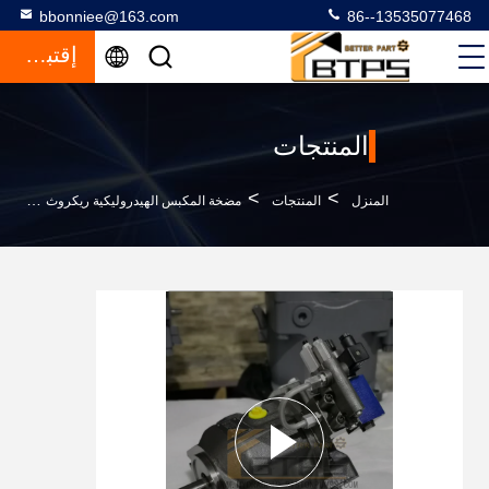
bbonniee@163.com
86--13535077468
إقتباس
المنتجات
>
>
>
المنزل
المنتجات
مضخة المكبس الهيدروليكية ريكروث
مضخة