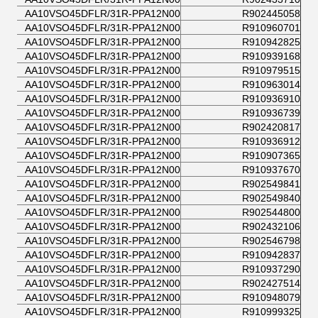
AA10VSO45DFLR/31R-PPA12N00
R902445058
AA10VSO45DFLR/31R-PPA12N00
R910960701
AA10VSO45DFLR/31R-PPA12N00
R910942825
AA10VSO45DFLR/31R-PPA12N00
R910939168
AA10VSO45DFLR/31R-PPA12N00
R910979515
AA10VSO45DFLR/31R-PPA12N00
R910963014
AA10VSO45DFLR/31R-PPA12N00
R910936910
AA10VSO45DFLR/31R-PPA12N00
R910936739
AA10VSO45DFLR/31R-PPA12N00
R902420817
AA10VSO45DFLR/31R-PPA12N00
R910936912
AA10VSO45DFLR/31R-PPA12N00
R910907365
AA10VSO45DFLR/31R-PPA12N00
R910937670
AA10VSO45DFLR/31R-PPA12N00
R902549841
AA10VSO45DFLR/31R-PPA12N00
R902549840
AA10VSO45DFLR/31R-PPA12N00
R902544800
AA10VSO45DFLR/31R-PPA12N00
R902432106
AA10VSO45DFLR/31R-PPA12N00
R902546798
AA10VSO45DFLR/31R-PPA12N00
R910942837
AA10VSO45DFLR/31R-PPA12N00
R910937290
AA10VSO45DFLR/31R-PPA12N00
R902427514
AA10VSO45DFLR/31R-PPA12N00
R910948079
AA10VSO45DFLR/31R-PPA12N00
R910999325