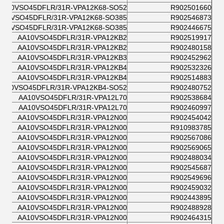
AA10VSO45DFLR/31R-VPA12K68-SO52
R902501660
A10VSO45DFLR/31R-VPA12K68-SO385
R902546873
A10VSO45DFLR/31R-VPA12K68-SO385
R902446675
AA10VSO45DFLR/31R-VPA12KB2
R902519917
AA10VSO45DFLR/31R-VPA12KB2
R902480158
AA10VSO45DFLR/31R-VPA12KB3
R902452962
AA10VSO45DFLR/31R-VPA12KB4
R902532326
AA10VSO45DFLR/31R-VPA12KB4
R902514883
AA10VSO45DFLR/31R-VPA12KB4-SO52
R902480752
AA10VSO45DFLR/31R-VPA12L70
R902538684
AA10VSO45DFLR/31R-VPA12L70
R902460997
AA10VSO45DFLR/31R-VPA12N00
R902454042
AA10VSO45DFLR/31R-VPA12N00
R910983785
AA10VSO45DFLR/31R-VPA12N00
R902567086
AA10VSO45DFLR/31R-VPA12N00
R902569065
AA10VSO45DFLR/31R-VPA12N00
R902488034
AA10VSO45DFLR/31R-VPA12N00
R902545687
AA10VSO45DFLR/31R-VPA12N00
R902549696
AA10VSO45DFLR/31R-VPA12N00
R902459032
AA10VSO45DFLR/31R-VPA12N00
R902443895
AA10VSO45DFLR/31R-VPA12N00
R902488928
AA10VSO45DFLR/31R-VPA12N00
R902464315