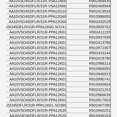
AA10VSO45DFLR/31R-VSA12N00
R902468435
AA10VSO45DFLR/31R-VSA12N00
R902468954
AA10VSO45DFLR/31R-PPA12G10
R902413915
AA10VSO45DFLR/31R-PPA12G60
R910986093
AA10VSO45DFLR/31R-PPA12G60
R902432529
A10VSO45DFLR/31R-PPA12K00-SO241
R910926762
AA10VSO45DFLR/31R-PPA12K01
R902411193
AA10VSO45DFLR/31R-PPA12K01
R910937599
AA10VSO45DFLR/31R-PPA12K01
R902413786
AA10VSO45DFLR/31R-PPA12K01
R910972307
AA10VSO45DFLR/31R-PPA12K01
R902431144
AA10VSO45DFLR/31R-PPA12K01
R902419780
AA10VSO45DFLR/31R-PPA12K01
R910988314
AA10VSO45DFLR/31R-PPA12K01
R910968955
AA10VSO45DFLR/31R-PPA12K01
R910946913
AA10VSO45DFLR/31R-PPA12K01
R910990741
AA10VSO45DFLR/31R-PPA12K01
R910945654
AA10VSO45DFLR/31R-PPA12K01
R902421253
AA10VSO45DFLR/31R-PPA12K01
R910966639
AA10VSO45DFLR/31R-PPA12K01
R910917653
A10VSO45DFLR/31R-PPA12K01-SO385
R902407390
AA10VSO45DFLR/31R-PPA12K25
R910960251
AA10VSO45DFLR/31R-PPA12K25
R910936153