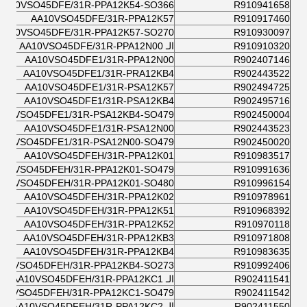
AA10VSO45DFE/31R-PPA12K54-SO366
R910941658
AA10VSO45DFE/31R-PPA12K57
R910917460
AA10VSO45DFE/31R-PPA12K57-SO270
R910930097
R910910320
الـ AA10VSO45DFE/31R-PPA12N00
AA10VSO45DFE1/31R-PPA12N00
R902407146
AA10VSO45DFE1/31R-PRA12KB4
R902443522
AA10VSO45DFE1/31R-PSA12K57
R902494725
AA10VSO45DFE1/31R-PSA12KB4
R902495716
A10VSO45DFE1/31R-PSA12KB4-SO479
R902450004
AA10VSO45DFE1/31R-PSA12N00
R902443523
A10VSO45DFE1/31R-PSA12N00-SO479
R902450020
AA10VSO45DFEH/31R-PPA12K01
R910983517
A10VSO45DFEH/31R-PPA12K01-SO479
R910991636
A10VSO45DFEH/31R-PPA12K01-SO480
R910996154
AA10VSO45DFEH/31R-PPA12K02
R910978961
AA10VSO45DFEH/31R-PPA12K51
R910968392
AA10VSO45DFEH/31R-PPA12K52
R910970118
AA10VSO45DFEH/31R-PPA12KB3
R910971808
AA10VSO45DFEH/31R-PPA12KB4
R910983635
A10VSO45DFEH/31R-PPA12KB4-SO273
R910992406
R902411541
الـ AA10VSO45DFEH/31R-PPA12KC1
A10VSO45DFEH/31R-PPA12KC1-SO479
R902411542
R902411550
الـ AA10VSO45DFEH/31R-PPA12KC2