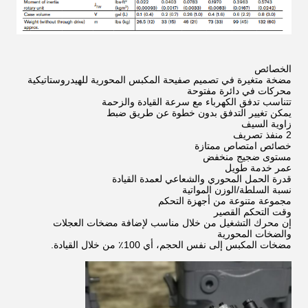
الخصائص
مضخة متغيرة في تصميم صفيحة المكبس المحورية للهيدروستاتيكية
محركات في دائرة مفتوحة
‬تتناسب تدفق الكهرباء مع سرعة القيادة والزحمة
يمكن تغيير التدفق بدون خطوة عن طريق ضبط
زاوية السيف
2 منفذ تصريف
خصائص امتصاص ممتازة
مستوى ضجيج منخفض
عمر خدمة طويل
‬قدرة الحمل المحوري والشعاعي لعمدة القيادة
نسبة السلطة/الوزن المواتية
مجموعة متنوعة من أجهزة التحكم
وقت التحكم القصير
‬إن محرك التشغيل من خلال مناسب لإضافة مضخات العجلات
والضخات المحورية
مضخات المكبس إلى نفس الحجم، أي 100٪ من خلال القيادة.