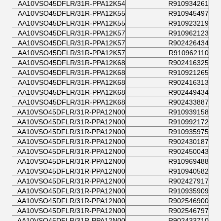
AA10VSO45DFLR/31R-PPA12K54
R910934261
AA10VSO45DFLR/31R-PPA12K55
R910945497
AA10VSO45DFLR/31R-PPA12K55
R910923219
AA10VSO45DFLR/31R-PPA12K57
R910962123
AA10VSO45DFLR/31R-PPA12K57
R902426434
AA10VSO45DFLR/31R-PPA12K57
R910962110
AA10VSO45DFLR/31R-PPA12K68
R902416325
AA10VSO45DFLR/31R-PPA12K68
R910921265
AA10VSO45DFLR/31R-PPA12K68
R902416313
AA10VSO45DFLR/31R-PPA12K68
R902449434
AA10VSO45DFLR/31R-PPA12K68
R902433887
AA10VSO45DFLR/31R-PPA12N00
R910939158
AA10VSO45DFLR/31R-PPA12N00
R910992172
AA10VSO45DFLR/31R-PPA12N00
R910935975
AA10VSO45DFLR/31R-PPA12N00
R902430187
AA10VSO45DFLR/31R-PPA12N00
R902450043
AA10VSO45DFLR/31R-PPA12N00
R910969488
AA10VSO45DFLR/31R-PPA12N00
R910940582
AA10VSO45DFLR/31R-PPA12N00
R902427917
AA10VSO45DFLR/31R-PPA12N00
R910935909
AA10VSO45DFLR/31R-PPA12N00
R902546900
AA10VSO45DFLR/31R-PPA12N00
R902546797
AA10VSO45DFLR/31R-PPA12N00
R902433710