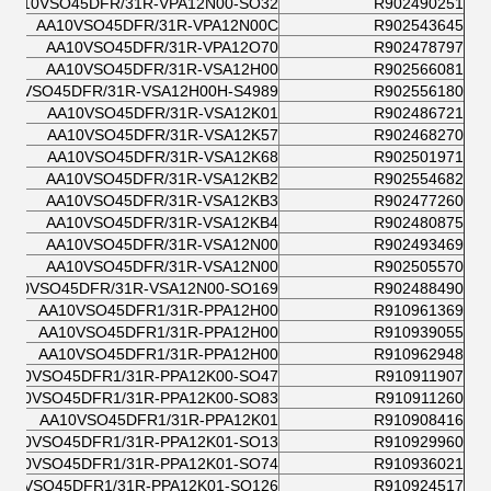
AA10VSO45DFR/31R-VPA12N00-SO32
R902490251
AA10VSO45DFR/31R-VPA12N00C
R902543645
AA10VSO45DFR/31R-VPA12O70
R902478797
AA10VSO45DFR/31R-VSA12H00
R902566081
A10VSO45DFR/31R-VSA12H00H-S4989
R902556180
AA10VSO45DFR/31R-VSA12K01
R902486721
AA10VSO45DFR/31R-VSA12K57
R902468270
AA10VSO45DFR/31R-VSA12K68
R902501971
AA10VSO45DFR/31R-VSA12KB2
R902554682
AA10VSO45DFR/31R-VSA12KB3
R902477260
AA10VSO45DFR/31R-VSA12KB4
R902480875
AA10VSO45DFR/31R-VSA12N00
R902493469
AA10VSO45DFR/31R-VSA12N00
R902505570
AA10VSO45DFR/31R-VSA12N00-SO169
R902488490
AA10VSO45DFR1/31R-PPA12H00
R910961369
AA10VSO45DFR1/31R-PPA12H00
R910939055
AA10VSO45DFR1/31R-PPA12H00
R910962948
AA10VSO45DFR1/31R-PPA12K00-SO47
R910911907
AA10VSO45DFR1/31R-PPA12K00-SO83
R910911260
AA10VSO45DFR1/31R-PPA12K01
R910908416
AA10VSO45DFR1/31R-PPA12K01-SO13
R910929960
AA10VSO45DFR1/31R-PPA12K01-SO74
R910936021
A10VSO45DFR1/31R-PPA12K01-SO126
R910924517