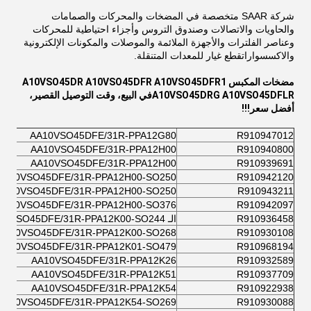
شركة SAAR متخصصة في المضخات والمحركات والصمامات
والحاويات والاتصالات وصندوق التروس وأجزاء احتياطية للمحركات
وعناصر الفلترات والأجهزة الملائمة والموصلات والمكونات الإلكترونية
والاكسسواراتقطع غيار للمعدات المتنقلة.
مضخات المكبس A10VSO45DR A10VSO45DFR A10VSO45DFR1
A10VSO45DRG A10VSO45DFLR
في البيع، وقت التوصيل القصير،
أفضل سعر!!!
AA10VSO45DFE/31R-PPA12G80
R910947012
AA10VSO45DFE/31R-PPA12H00
R910940800
AA10VSO45DFE/31R-PPA12H00
R910939691
AA10VSO45DFE/31R-PPA12H00-SO250
R910942120
AA10VSO45DFE/31R-PPA12H00-SO250
R910943211
AA10VSO45DFE/31R-PPA12H00-SO376
R910942097
R910936458
الـ AA10VSO45DFE/31R-PPA12K00-SO244
AA10VSO45DFE/31R-PPA12K00-SO268
R910930108
AA10VSO45DFE/31R-PPA12K01-SO479
R910968194
AA10VSO45DFE/31R-PPA12K26
R910932589
AA10VSO45DFE/31R-PPA12K51
R910937709
AA10VSO45DFE/31R-PPA12K54
R910922938
AA10VSO45DFE/31R-PPA12K54-SO269
R910930088