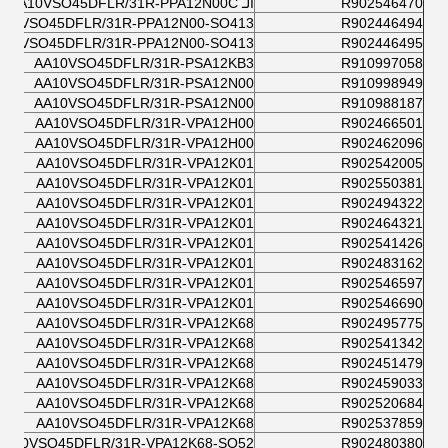
R902546470
الـ AA10VSO45DFLR/31R-PPA12N00C
A10VSO45DFLR/31R-PPA12N00-SO413
R902446494
A10VSO45DFLR/31R-PPA12N00-SO413
R902446495
AA10VSO45DFLR/31R-PSA12KB3
R910997058
AA10VSO45DFLR/31R-PSA12N00
R910998949
AA10VSO45DFLR/31R-PSA12N00
R910988187
AA10VSO45DFLR/31R-VPA12H00
R902466501
AA10VSO45DFLR/31R-VPA12H00
R902462096
AA10VSO45DFLR/31R-VPA12K01
R902542005
AA10VSO45DFLR/31R-VPA12K01
R902550381
AA10VSO45DFLR/31R-VPA12K01
R902494322
AA10VSO45DFLR/31R-VPA12K01
R902464321
AA10VSO45DFLR/31R-VPA12K01
R902541426
AA10VSO45DFLR/31R-VPA12K01
R902483162
AA10VSO45DFLR/31R-VPA12K01
R902546597
AA10VSO45DFLR/31R-VPA12K01
R902546690
AA10VSO45DFLR/31R-VPA12K68
R902495775
AA10VSO45DFLR/31R-VPA12K68
R902541342
AA10VSO45DFLR/31R-VPA12K68
R902451479
AA10VSO45DFLR/31R-VPA12K68
R902459033
AA10VSO45DFLR/31R-VPA12K68
R902520684
AA10VSO45DFLR/31R-VPA12K68
R902537859
AA10VSO45DFLR/31R-VPA12K68-SO52
R902480380