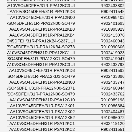
R902433802
الـ AA10VSO45DFEH/31R-PPA12KC3
AA10VSO45DFEH/31R-PPA12KD3
R902411548
AA10VSO45DFEH/31R-PPA12N00
R910968403
A10VSO45DFEH/31R-PPA12N00-SO479
R902401693
AA10VSO45DFEH/31R-PRA12KB3
R910995929
AA10VSO45DFEH/31R-PRA12KB4
R902413076
R902460943
الـ AA10VSO45DFEH/31R-PRA12KB4-S2371
10VSO45DFEH/31R-PRA12KB4-SO273
R910990606
R902419023
الـ AA10VSO45DFEH/31R-PRA12KC1
10VSO45DFEH/31R-PRA12KC1-SO479
R902419047
R902433793
الـ AA10VSO45DFEH/31R-PRA12KC3
AA10VSO45DFEH/31R-PRA12KD3
R902411593
10VSO45DFEH/31R-PRA12KD3-SO479
R902433896
AA10VSO45DFEH/31R-PRA12N00
R902433747
A10VSO45DFEH/31R-PRA12N00-S2371
R902460944
10VSO45DFEH/31R-PRA12N00-SO479
R902433762
AA10VSO45DFEH/31R-PSA12G10
R910989198
AA10VSO45DFEH/31R-PSA12K01
R910986384
AA10VSO45DFEH/31R-PSA12K02
R902404487
AA10VSO45DFEH/31R-PSA12K52
R910986072
AA10VSO45DFEH/31R-PSA12KC1
R902419120
AA10VSO45DFEH/31R-PSA12KC2
R902411551