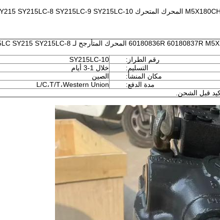
0180836 60180836R 60180837R M5X180CHB M5X180CHB-12A M5X180CHB-10A المحرك المتأرجح لـ 
رقم الطراز:
SY215LC-10
التسليم:
خلال 1-3 أيام
مكان المنشأ:
الصين
مدة الدفع:
L/C،T/T،Western Union
يد قبل الشحن.