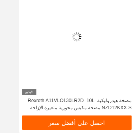
فيديو
مضخة هيدروليكية Rexroth A11VLO130LR2D_10L-
NZD12KXX-S مضخة مكبس محورية متغيرة الإزاحة
A4vg
عالية الموثوقية R902037088
A4fo
احصل على أفضل سعر