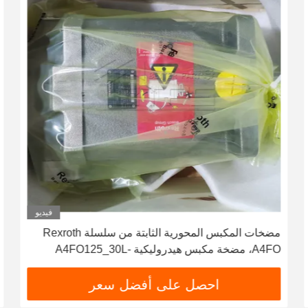
فيديو
مضخات المكبس المحورية الثابتة من سلسلة Rexroth
A4FO، مضخة مكبس هيدروليكية A4FO125_30L-
PZB25U33، قطعة غيار مضخة هيدروليكية
A4FO125_30R-PPB25N00 A4FO22 A4FO28
احصل على أفضل سعر
A4FO40 A4FO71 A4FO125