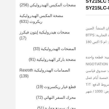
M5X180CH لـ SY215LC SY215
مضخات المكبس الهيدروليكي
(256)
SY215LC-
مضخة المكبس الهيدروليكية
ريكروث
(631)
ن المنشأ: الصين
مضخات هيدروليكية إيتون فيكرز
تجارية: BTPS
(17)
اكس 180
المضخات الهيدروليكية
(33)
مية: قطعة واحدة
مضخة باركر الهيدروليكية
(91)
NI
الصمامات الهيدروليكية Rexroth
ف: صندوق قياسي
(139)
 خمسة أيام عمل
وط الدفع: T/T
قطع غيار ريكسروث
(19)
 / شهر
محرك السفر النهائي
(72)
محرك سوينغ حفارة
(51)