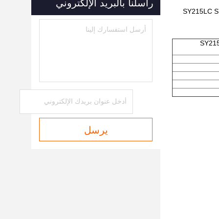
راسلنا بالبريد الإلكتروني
SY215LC SY215 SY215LC-8
يرسل