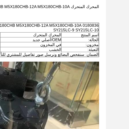
المحرك المتحرك M5X180CHB M5X180CHB-12A M5X180CHB-10A المحرك المتحرك SY215LC SY215 SY215LC-8 SY215LC-9 SY215LC-10
SY215LC-9 SY215LC-10
اسم المنتج
المحرك المتحرك
الحالة:
OEM/أصلي جديد
مخزون:
في المخزون
التعبئة:
الخشب
الضمان: سنفحص البضائع ونرسل صور تفاصيل للمشتري للتأك