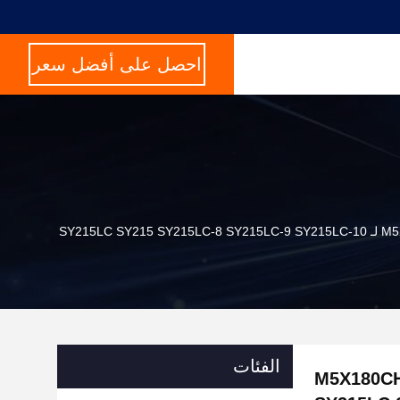
احصل على أفضل سعر
الفئات
M5X18 محرك الحفر المتحرك M5X180CHB