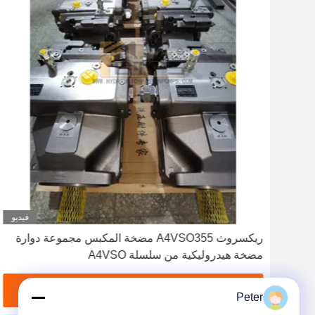
ديو
فيديو
ريكسروث A4VSO355 مضخة المكبس مجموعة دوارة
مضخة هيدروليكية من سلسلة A4VSO
احصل على أفضل سعر
Peter