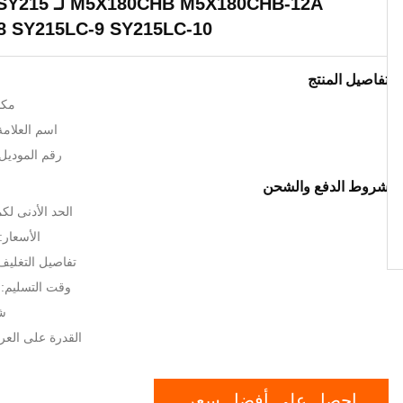
B M5X180CHB-12A
8 SY215LC-9 SY215LC-10
تفاصيل المنتج
مكا
اسم العلامة ال
رقم الموديل: ام 5 
شروط الدفع والشحن
الحد الأدنى لك
الأسعار: GOTIATION
تفاصيل التغلي
وقت التسليم:
شر
القدرة على العرض: 1000
احصل على أفضل سعر