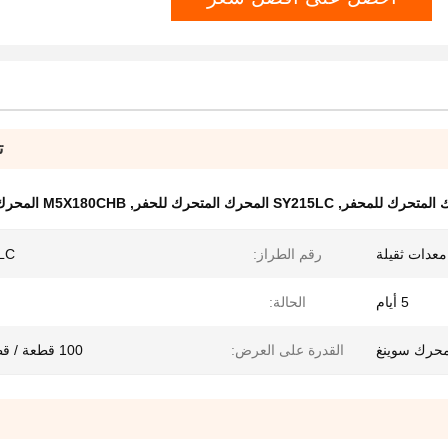
ت
,
SY215LC المحرك المتحرك للحفر
,
M5X180CHB المحرك المتحرك للحفر
معدات ثقيلة
رقم الطراز:
LC
5 أيام
الحالة:
حرك سوينغ
القدرة على العرض:
100 قطعة / قطع شهر