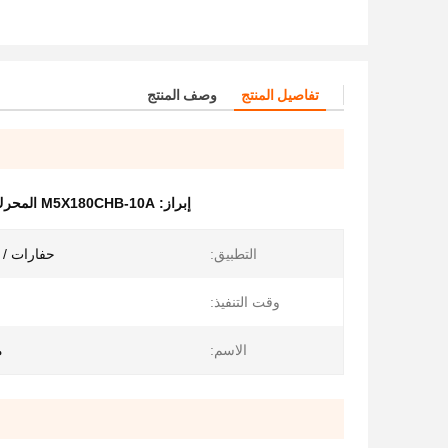
تفاصيل المنتج
وصف المنتج
إبراز:
M5X180CHB-10A المحرك المتحرك للمحفر
التطبيق:
حفارات / 
وقت التنفيذ:
الاسم:
م