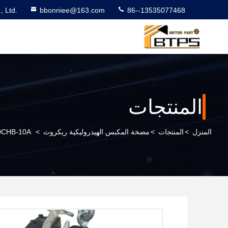
 Ltd.
bbonniee@163.com
86--13535077468
المنتجات
المنزل
>
المنتجات
>
مضخة المكبس الهيدروليكية ريكروث
>
M5X180CHB-10A محرك الحفر المتحرك 180CHB M5X180CHB M5X180CHB-12A