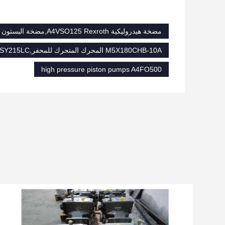
مضخة هيدروليكية A4VSO125 Rexroth,مضخة البستون الهيدروليكية الرئيسية من الحديد الصلب,مضخات المكبس عالية الضغط A4FO500
M5X180CHB-10A المحرك المتحرك للمحفر,SY215LC المحرك المتحرك للحفر,M5X180CHB المحرك المتحرك للحفر
high pressure piston pumps A4FO500