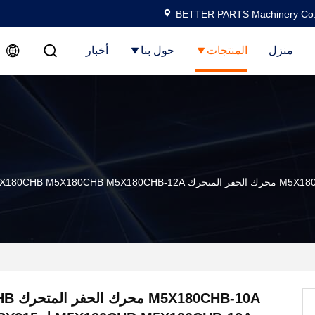
BETTER PARTS Machinery Co.,
منزل
المنتجات
حول بنا
أخبار
M5X لـ SY215LC SY215 SY215LC-8 SY215LC-9 SY215LC-10
0CHB-10A