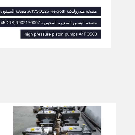
مضخة هيدروليكية A4VSO125 Rexroth,مضخة البستون الهيدروليكية الرئيسية من الحديد الصلب,مضخات المكبس عالية الضغط A4FO500
مضخة البستن المتغيرة المحورية AA11VLO145DRS,R902170007 مضخة المكبس المحورية المتغيرة
high pressure piston pumps A4FO500