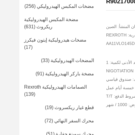
R9021700
مضخات المكبس الهيدروليكي
(256)
مضخة المكبس الهيدروليكية
ن المنشأ: الصين
ريكروث
(631)
REXROT
مضخات هيدروليكية إيتون فيكرز
(17)
المضخات الهيدروليكية
(33)
 الأدنى لكمية: 1
NI
مضخة باركر الهيدروليكية
(91)
ف: صندوق قياسي
الصمامات الهيدروليكية Rexroth
 خمسة أيام عمل
(139)
وط الدفع: T/T
 / شهر
قطع غيار ريكسروث
(19)
محرك السفر النهائي
(72)
محرك سوينغ حفارة
(51)