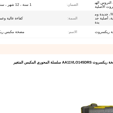
التروس الهي
الضمان:
1 سنة ، 12 شهر ، سنة واحدة
روث الأصلية
ضخة ريكسروث جديدة 100%، جديدة وم
ة، أصلية جد
السمة:
كفاءة عالية وعم
يدة
ية ريكسروث
الاسم:
مضخة مكبس ري