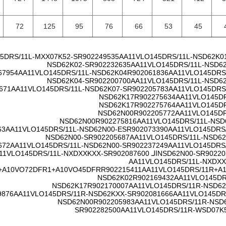
72
125
95
76
66
53
45
R902249535
AA11VLO145DRS/11L-NSD62K0
NSD62K02-S
R902232635
AA11VLO145DRS/11L-NSD62
67954
AA11VLO145DRS/11L-NSD62K04
R902061836
AA11VLO145DRS
NSD62K04-S
R902200700
AA11VLO145DRS/11L-NSD62
671
AA11VLO145DRS/11L-NSD62K07-S
R902205783
AA11VLO145DRS
NSD62K17
R902275634
AA11VLO145DR
NSD62K17
R902275764
AA11VLO145DR
NSD62N00
R902205772
AA11VLO145DR
NSD62N00
R902275816
AA11VLO145DRS/11L-NSD
63
AA11VLO145DRS/11L-NSD62N00-ES
R902073390
AA11VLO145DRS
NSD62N00-S
R902205687
AA11VLO145DRS/11L-NSD62
672
AA11VLO145DRS/11L-NSD62N00-S
R902237249
AA11VLO145DRS
R90220
NSD62N00-S
الـ AA11VLO145DRS/11L-NXDXXKXX-S
R902087600
AA11VLO145DRS/11L-NXDXX
R+A10VO72DFR1+A10VO45DFR
R902215411
AA11VLO145DRS/11R+A
NSD62K02
R902169432
AA11VLO145DR
NSD62K17
R902170007
AA11VLO145DRS/11R-NSD62
9876
AA11VLO145DRS/11R-NSD62KXX-S
R902081666
AA11VLO145DR
NSD62N00
R902205983
AA11VLO145DRS/11R-NSD
S
R902282500
AA11VLO145DRS/11R-WSD07K