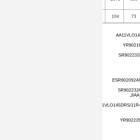
138
104
73
Y
R9021
S
R902232
ES
R9020924
S
R902232
الـ
S
R902239877
AA11VLO145DRS/11
Y
R90223