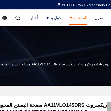
BETTER PARTS Machinery Co.,
منزل
المنتجات
حول بنا
أخبار
هيدروليكية ريكروث
>
ريكسروث AA11VLO145DRS مضخة البستن المحوري المتغيرة R902170007 AA11VLO145DRS 11R-NSD62K24-S
ريكسروث AA11VLO145DRS مضخة البستن