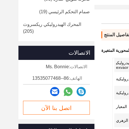
صمام التحكم الرئيسي
(19)
المحرك الهيدروليكي ريكسروث
(205)
فاصيل المنتج
الاتصالات
دروليكي
الاتصالات:
Ms. Bonnie
e
الهاتف:
86--13535077468
دروليكية
دروليكية
المعيار
اتصل بنا الآن
 الزهري