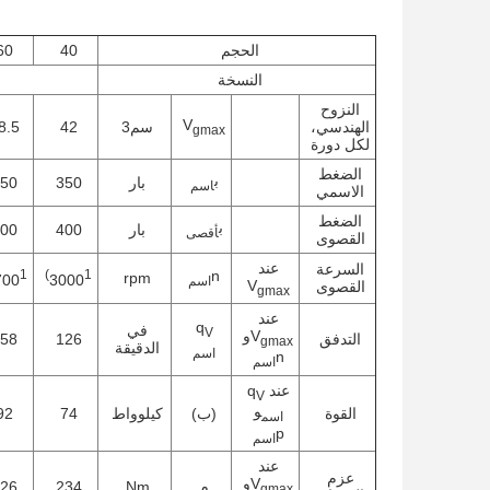
الحجم
40
60
النسخة
النزوح
V
الهندسي،
سم3
42
8.5
gmax
لكل دورة
الضغط
ب
بار
350
50
اسم
الاسمي
الضغط
ب
بار
400
00
أقصى
القصوى
عند
السرعة
1)
1)
n
rpm
700
3000
اسم
V
القصوى
gmax
عند
q
في
V
V
و
التدفق
126
58
gmax
الدقيقة
اسم
n
اسم
عند q
V
و
القوة
(ب)
كيلوواط
74
92
اسم
p
اسم
عند
عزم
V
و
م
Nm
234
26
gmax