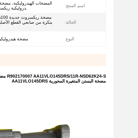
المضخات الهيدروليكية، مضخة 
اسم المنتج:
دروليكية ريكس
م
الحالة:
بتكرة من صانعي القطع الأصلي
النوع:
مضخة هيدروليك
R902170007 AA11VLO145DRS/11R-NSD62K24-S مضخة ريكسروث AA11VLO145DRS سلسلة المحوري المكبس المتغير
مضخة البستن المتغيرة المحورية AA11VLO145DRS