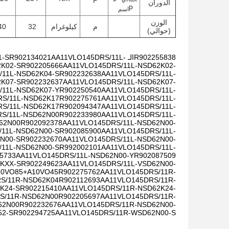
الدوران
p
اسم
الوزن
م
كيلوغرام
32
40
(حوالي)
R902255838
الـ AA11VLO145DRS/11L-MXX07K52-S
AA11VLO145DRS/11L-
R902134021
1-S
K02-S
R902205666
AA11VLO145DRS/11L-NSD62K02-
/11L-NSD62K04-S
R902232638
AA11VLO145DRS/11L-
K07-S
R902232637
AA11VLO145DRS/11L-NSD62K07-
/11L-NSD62K07-Y
R902250540
AA11VLO145DRS/11L-
S/11L-NSD62K17
R902275761
AA11VLO145DRS/11L-
S/11L-NSD62K17
R902094347
AA11VLO145DRS/11L-
S/11L-NSD62N00
R902233980
AA11VLO145DRS/11L-
62N00
R902092378
AA11VLO145DRS/11L-NSD62N00-
/11L-NSD62N00-S
R902085900
AA11VLO145DRS/11L-
N00-S
R902232670
AA11VLO145DRS/11L-NSD62N00-
/11L-NSD62N00-S
R992002101
AA11VLO145DRS/11L-
5733
AA11VLO145DRS/11L-NSD62N00-Y
R902087509
KXX-S
R902249623
AA11VLO145DRS/11L-VSD62N00-
10VO85+A10VO45
R902275762
AA11VLO145DRS/11R-
S/11R-NSD62K04
R902112693
AA11VLO145DRS/11R-
K24-S
R902215410
AA11VLO145DRS/11R-NSD62K24-
S/11R-NSD62N00
R902205697
AA11VLO145DRS/11R-
62N00
R902232676
AA11VLO145DRS/11R-NSD62N00-
52-S
R902294725
AA11VLO145DRS/11R-WSD62N00-S