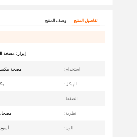
تفاصيل المنتج
وصف المنتج
إبراز:
مضخة البستن
استخدام:
مضخة مكبس 
الهيكل:
مك
الضغط:
نظرية:
مضخات 
اللون:
أسود 