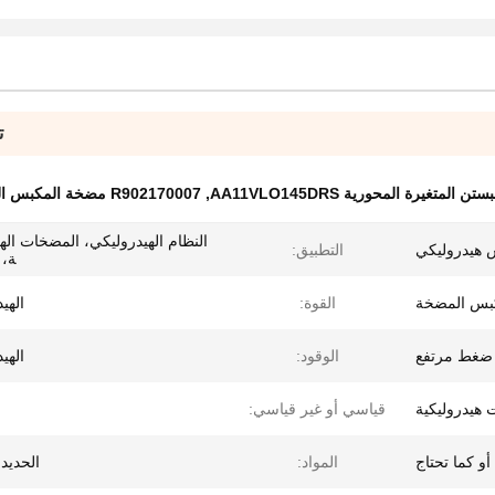
ت
 المتغيرة المحورية AA11VLO145DRS
,
R902170007 مضخة المكبس المحورية المتغيرة
النظام الهيدروليكي، المضخات الهي
هيدروليكي
التطبيق:
ة، xvaor
بس المضخة
القوة:
الهي
ضغط مرتفع
الوقود:
الهي
هيدروليكية
قياسي أو غير قياسي:
أو كما تحتاج
المواد:
الحديد