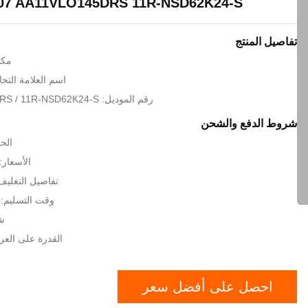
07 AA11VLO145DRS 11R-NSD62K24-S
تفاصيل المنتج
مكا
اسم العلامة التجارية: H
رقم الموديل: AA11VLO145DRS / 11R-NSD62K24-S
شروط الدفع والشحن
الحد
الأسعار: GOTIATION
تفاصيل التغلي
وقت التسليم:
شر
القدرة على العرض: 1000
احصل على أفضل سعر