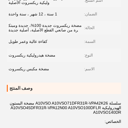
اسم المنتج:
وليكية ريكسروث الأصلية
الضمان:
1 سنة ، 12 شهر ، سنة واحدة
مضخة ريكسروث جديدة 100%، جديدة ومبتك
الحالة:
رة من صانعي القطع الأصلية، أصلية جديدة
السمة:
كفاءة عالية وعمر طويل
النوع:
مضخة هيدروليكية ريكسروث
الاسم:
مضخة مكبس ريكسروث
وصف المنتج
سلسلة A10VSO A10VSO71DFR31R-VPA42K26 مضخة البستون
الهيدروليكية A10VSO45DFR31R-VPA12N00 A10VSO100DFLR
A10VSO140DR
الخصائص: