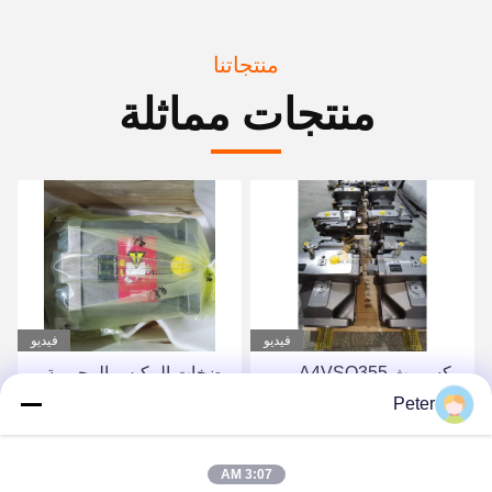
منتجاتنا
منتجات مماثلة
فيديو
فيديو
ريكسروث A4VSO355
مضخات المكبس المحورية
مضخة المكبس مجموعة
الثابتة من سلسلة Rexroth
Peter
دوارة مضخة هيدروليكية من
A4FO، مضخة مكبس
سلسلة A4VSO
هيدروليكية A4FO125_30L-
احصل على أفضل سعر
احصل على أفضل سعر
3:07 AM
PZB25U33، قطعة غيار