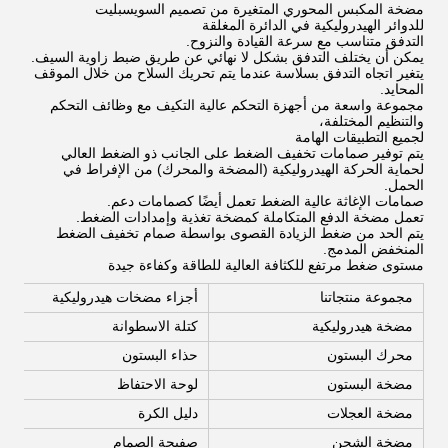
مضخة المكبس المحوري المتغيرة من تصميم السويسبليت
للدوائر الهيدروليكية في الدائرة المغلقة
التدفق متناسب مع سرعة القيادة والنزوح.
يمكن أن يختلف التدفق بشكل لا نهائي عن طريق ضبط زاوية السيف.
يتغير اتجاه التدفق بسلاسة عندما يتم تحريك السلاح من خلال الموقف
المحايد.
مجموعة واسعة من أجهزة التحكم عالية التكيف مع وظائف التحكم
والتنظيم المختلفة،
لجميع التطبيقات الهامة
يتم توفير صمامات تخفيف الضغط على الجانب ذو الضغط العالي
لحماية الحركة الهيدروليكية (المضخة والمحرك) من الإفراط في
الحمل.
صمامات الإغاثة عالية الضغط تعمل أيضًا كصمامات دعم.
تعمل مضخة الدفع المتكاملة كمضخة تغذية وإمدادات الضغط.
يتم الحد من ضغط الزيادة القصوى بواسطة صمام تخفيف الضغط
المنخفض المدمج.
مستوى ضغط مرتفع للكثافة العالية للطاقة وكفاءة جيدة
مجموعة منتجاتنا
أجزاء مضخات هيدروليكية
مضخة هيدروليكية
كتلة الاسطوانة
محرك البستون
حذاء البستون
مضخة البستون
لوحة الاحتفاظ
مضخة العجلات
دليل الكرة
مضخة الشحن
صفيحة الصمام