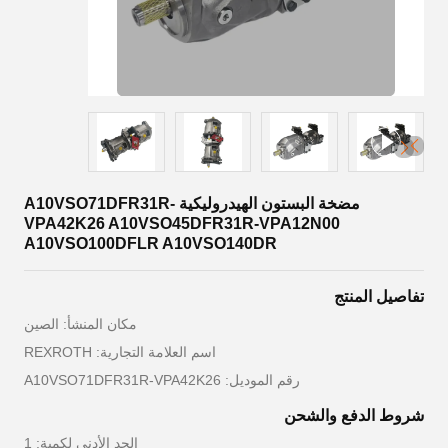
مضخة البستون الهيدروليكية A10VSO71DFR31R-
VPA42K26 A10VSO45DFR31R-VPA12N00
A10VSO100DFLR A10VSO140DR
تفاصيل المنتج
مكان المنشأ: الصين
اسم العلامة التجارية: REXROTH
رقم الموديل: A10VSO71DFR31R-VPA42K26
شروط الدفع والشحن
الحد الأدنى لكمية: 1