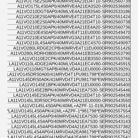
A11VO175E2S0APK/40MRVE4A21ED4T10-S
R902560739
A11VO175L4S0AP0/40MRVE4A21EA3S20-0
R902536680
A11VO210DGT8AP0/40MLVE4A21EB3S40-S
R902533186
A11VO210E2S0APB/40MRVE4T21ED4T10-S
R902551424
A11VO210E2S0APK/40MRVE4A21ED4T10-S
R902560738
A11VO210E2S0APK/40MRVE4A21EE4A20-S
R902560736
A11VO210E4S0AP0/40MRVE4T11EU0000-S
R902549470
A11VO210E4S0AP0/40MRVG3A21EE4T10-S
R902550095
A11VO210L4S4AP0/40MRVG3A21EC4S70-0
R902549097
A11VO280LRDGE2CPB/40MRVE4T11EU000D
R902551426
A11VO280LRDRH3B00/40MRVE4A41EB3S40-0
R902553790
LA11VO110E2CPK/40MRVD4A11EB3S50-0
R902553766
LA11VO110L4DGE2APK/40MLVD4A11EC4V80-0
R902545915
LA11VO110MGT6APB/40MLVD4A11EU0000-0
R902539291
LA11VO145DRS0A00/41MRVD4T1PU981798*EW*&
R902561182
LA11VO145DRS0A0K/41MRVD4T1PU981798*EW*&
R902559213
LA11VO145E1BPK/40MRVD4T11EU0000-0
R902545400
LA11VO145E2BPK/40MRVD4A21EA7S30-SE
R902545446
LA11VO145E2S0APK/40MRVD4A21ED4T10-S
R902548438
LA11VO145L3DRS0CP0/40MRVD4A21EU0000-0
R902543550
LA11VO145L4S0APK/40ML+AZPF-11-019L
R902545914
LA11VO145L4S0APK/41ML+AZPF-1*981798*EW*&
R902557554
LA11VO145L4S4AP0/40MRVD4A21EA7S30-SE
R902536141
LA11VO145L4S4AP0/40MRVD4A21EA7S30-SE
R902543143
LA11VO145L4S4AP0/40MRVD4A21EA7S30-SE
R902537382
LA11VO145L4S4AP0/41MRVD4A2EA981798*EW*&
R902557542
LA11VO145L4S4AP0/41MRVD4A2EA981798*EW*&
R902557541