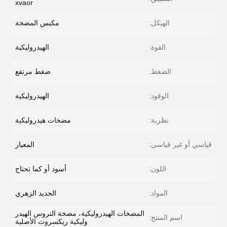
xvaor
الهيكل:
مكبس المضخة
القوة:
الهيدروليكية
الضغط:
ضغط مرتفع
الوقود:
الهيدروليكية
نظرية:
مضخات هيدروليكية
قياسي أو غير قياسي:
المعيار
اللون:
أسود أو كما تحتاج
المواد:
الحديد الزهري
المضخات الهيدروليكية، مضخة التروس الهيدر
اسم المنتج:
وليكية ريكسروث الأصلية