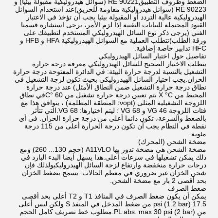
الضغط وظروف التطبيقRE 90221 (سوائل هيدروليكية مقبولة بيئيا) و
RE 90223 (سوائل هيدروليكية مقاومة للحريق)عند استخدام السوائل
الهيدروليكية عالية التردد أو المقبولة بيئيا يجب أن تؤخذ في الاعتبار
القيود المحتملة للبيانات التقنية.إذا لزم الأمر، يرجى استشارة قسمنا
الفني (يرجى ذكر نوع السائل الهيدروليكي المستخدم لتطبيقك على
ورقة الطلب)تتطلب العملية مع السوائل الهيدروليكية HFA و HFB و
HFC تدابير خاصة إضافية.
تفاصيل حول اختيار السائل الهيدروليكي
يتطلب الاختيار الصحيح للسائل الهيدروليكي معرفة درجة حرارة
التشغيل بالنسبة لدرجة حرارة البيئة: في الدائرة المفتوحة درجة حرارة
الخزان.يجب اختيار السائل الهيدروليكي بحيث تكون لزجة التشغيل في
نطاق درجة حرارة التشغيل ضمن النطاق الأمثل) عند درجة حرارة
المحيط من X °C يتم تعيين درجة حرارة تشغيل من 60 °Cفي نطاق
اللزوجة التشغيلية المثلى (νopt؛ المنطقة المظلمة) ، يتوافق هذا مع
فئات اللزوجة VG 46 و VG 68 ؛ ليتم اختيارها: VG 68.التي تتأثر
بالضغط والسرعة، تكون دائما أعلى من درجة حرارة الخزان. في أي
نقطة في النظام يجب أن تكون درجة الحرارة أعلى من 115 درجة
مئوية.
مضخة الشحن (المحرك)
مضخة الشحن هي مضخة تدور بها A11VLO (حجم 130... 260) ومع
ذلك يمكن تشغيلها في سرعات أعلى.هذا يسهل أيضا البدء البارد في
درجات حرارة منخفضة وارتفاع لزجة السائل الهيدروليكيولذلك فإن
شحن الخزان غير ضروري في معظم الحالات. يسمح بضغط الخزان
بحد أقصى 2 بار مع مضخة الشحن.
ضغط الصرف
يمكن أن يكون ضغط الصرف في المنافذ T1 و T2 أعلى بحد أقصى
17.5 psi (1.2 bar) من ضغط المدخل في المنفذ S ولكن ليس أعلى
من PL abs. max 30 psi (2 bar).مطلوب خط تصريف كامل الحجم