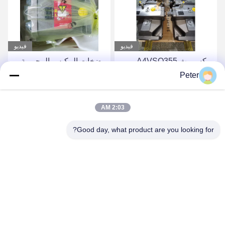
فيديو
فيديو
ريكسروث A4VSO355
مضخات المكبس المحورية
مضخة المكبس مجموعة
الثابتة من سلسلة Rexroth
Peter
دوارة مضخة هيدروليكية من
A4FO، مضخة مكبس
سلسلة A4VSO
هيدروليكية A4FO125_30L-
احصل على أفضل سعر
احصل على أفضل سعر
2:03 AM
PZB25U33، قطعة غيار
مضخة هيدروليكية
Good day, what product are you looking for?
A4FO125_30R-
PPB25N00 A4FO22
A4FO28 A4FO40 A4FO71
A4FO125
BETTER PARTS MACHINERY CO., LTD.
bbonniee@163.com