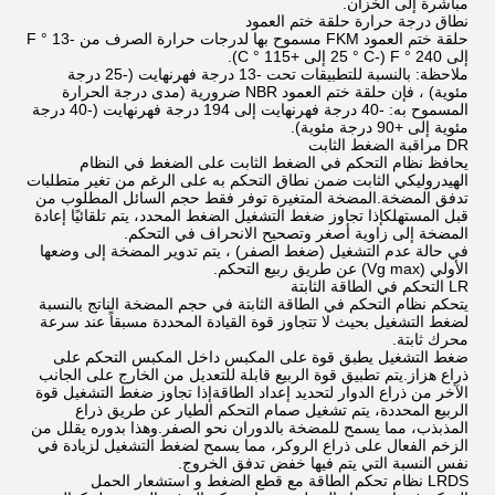
مباشرة إلى الخزان.
نطاق درجة حرارة حلقة ختم العمود
حلقة ختم العمود FKM مسموح بها لدرجات حرارة الصرف من -13 ° F
إلى 240 ° F (-25 ° C إلى +115 ° C).
ملاحظة: بالنسبة للتطبيقات تحت -13 درجة فهرنهايت (-25 درجة
مئوية) ، فإن حلقة ختم العمود NBR ضرورية (مدى درجة الحرارة
المسموح به: -40 درجة فهرنهايت إلى 194 درجة فهرنهايت (-40 درجة
مئوية إلى +90 درجة مئوية).
DR مراقبة الضغط الثابت
يحافظ نظام التحكم في الضغط الثابت على الضغط في النظام
الهيدروليكي الثابت ضمن نطاق التحكم به على الرغم من تغير متطلبات
تدفق المضخة.المضخة المتغيرة توفر فقط حجم السائل المطلوب من
قبل المستهلكإذا تجاوز ضغط التشغيل الضغط المحدد، يتم تلقائيًا إعادة
المضخة إلى زاوية أصغر وتصحيح الانحراف في التحكم.
في حالة عدم التشغيل (ضغط الصفر) ، يتم تدوير المضخة إلى وضعها
الأولي (Vg max) عن طريق ربيع التحكم.
LR التحكم في الطاقة الثابتة
يتحكم نظام التحكم في الطاقة الثابتة في حجم المضخة الناتج بالنسبة
لضغط التشغيل بحيث لا تتجاوز قوة القيادة المحددة مسبقاً عند سرعة
محرك ثابتة.
ضغط التشغيل يطبق قوة على المكبس داخل المكبس التحكم على
ذراع هزاز.يتم تطبيق قوة الربيع قابلة للتعديل من الخارج على الجانب
الآخر من ذراع الدوار لتحديد إعداد الطاقةإذا تجاوز ضغط التشغيل قوة
الربيع المحددة، يتم تشغيل صمام التحكم الطيار عن طريق ذراع
المذبذب، مما يسمح للمضخة بالدوران نحو الصفر.وهذا بدوره يقلل من
الزخم الفعال على ذراع الروكر، مما يسمح لضغط التشغيل لزيادة في
نفس النسبة التي يتم فيها خفض تدفق الخروج.
LRDS نظام تحكم الطاقة مع قطع الضغط و استشعار الحمل