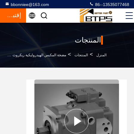
bbonniee@163.com
86--13535077468
إقتباس
المنتجات
>
>
>
المنزل
المنتجات
مضخة المكبس الهيدروليكية ريكروث
مضخة