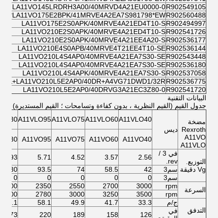
LA11VO145LRDRH3A00/40MRVD4A21EU0000-0
R902549105
LA11VO175E2BPK/41MRVE4A2EA7S981798*EW*&
R902560488
LA11VO175E2S0APK/40MRVE4A21ED4T10-S
R902494997
LA11VO210E2S0APK/40MRVE4A21ED4T10-S
R902541726
LA11VO210E2S0APK/40MRVE4A21EE4A20-S
R902536177
LA11VO210E4S0APB/40MRVE4T21EE4T10-SE
R902536144
LA11VO210L4S4AP0/40MRVE4A21EA7S30-SE
R902543448
LA11VO210L4S4AP0/40MRVE4A21EA7S30-SE
R902536180
LA11VO210L4S4APK/40MRVE4A21EA7S30-S
R902537058
LA11VO210L5E2AP0/40DR+A4VG71DWD1/32R+&
R902536775
LA11VO210L5E2AP0/40DRVG3A21EC3Z80-0
R902541720
البيانات التقنية
جدول القيم (القيم النظرية ، بدون كفاءة وتسامحات ؛ القيم المستديرة)
LO130
A11VLO95
A11VLO75
A11VLO60
A11VLO40
مضخة
Rexroth
ديس
A11VO
VO130
A11VO95
A11VO75
A11VO60
A11VO40
A11VLO
في 3 /
7.93
5.71
4.52
3.57
2.56
rev.
التوزيع.
Vg دقيقة
سم3
42
58.5
74
93.5
130
سم3
0
0
0
0
0
2100
2350
2550
2700
3000
rpm
السرعة
2500
2780
3000
3250
3500
rpm
ج/م
33.3
41.7
49.9
58.1
72.1
التدفق
في
273
220
189
158
126