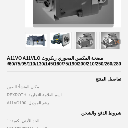
مضخة المكبس المحوري ريكروث A11VO A11VLO
40/60/75/95/110/130/145/160/75/190/200/210/250/260/280
تفاصيل المنتج
مكان المنشأ: الصين
اسم العلامة التجارية: REXROTH
رقم الموديل: A11VO190
شروط الدفع والشحن
الحد الأدنى لكمية: 1