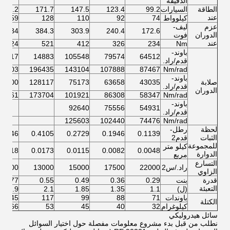
الدقيقة
الطاقة
السيارات
99.2
123.4
147.5
171.7
213.2
عند
كيلوواط
74
92
110
128
159
عزم
ليف-
534
384.3
303.9
240.4
172.6
الدوران
فوت
عند
724
521
412
326
234
Nm
باوند-
30417
14883
105548
79574
64512
قدم/راد.
12403
196435
143104
107888
87467
Nm/rad
باوند-
صلابة
43035
63658
75173
128117
74700
قدم/راد.
الدوران
36861
173704
101921
86308
58347
Nm/rad
باوند-
92640
75556
54931
قدم/راد.
125603
102440
74476
Nm/rad
لحظة
رطل-
.7546
0.4105
0.2729
0.1946
0.1139
الثبات
قدم2
للمجموعة
كيلو متر
.0318
0.0173
0.0115
0.0082
0.0048
الدوارة
مربع
التسارع
راد./س2
22000
17500
15000
13000
10500
الزاوي
قدرة
بنت
0.29
0.36
0.49
0.55
0.77
التعبئة
(ل)
1.1
1.35
1.85
2.1
2.9
باوندات
71
88
99
117
145
الكتلة
كيلوغرام
32
40
45
53
66
سائل هيدروليكي
نطلب من قبل بدء مشروع معلومات مفصلة حول اختيار السوائل