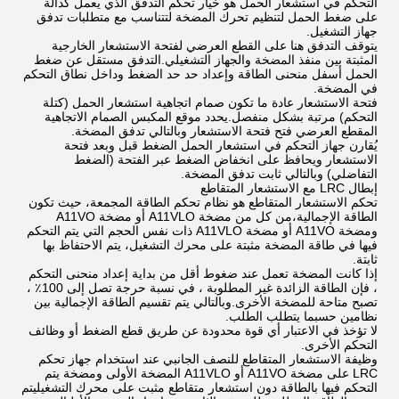
التحكم في استشعار الحمل هو خيار تحكم التدفق الذي يعمل كدالة
على ضغط الحمل لتنظيم تحرك المضخة لتتناسب مع متطلبات تدفق
جهاز التشغيل.
يتوقف التدفق هنا على القطع العرضي لفتحة الاستشعار الخارجية
المثبتة بين منفذ المضخة والجهاز التشغيلي.التدفق مستقل عن ضغط
الحمل أسفل منحنى الطاقة وإعداد حد حد الضغط وداخل نطاق التحكم
في المضخة.
فتحة الاستشعار عادة ما تكون صمام اتجاهية استشعار الحمل (كتلة
التحكم) مرتبة بشكل منفصل.يحدد موقع المكبس الصمام الاتجاهية
المقطع العرضي فتح فتحة الاستشعار وبالتالي تدفق المضخة.
يُقارن جهاز التحكم في استشعار الحمل الضغط قبل وبعد فتحة
الاستشعار ويحافظ على انخفاض الضغط عبر الفتحة (الضغط
التفاضلي) وبالتالي ثابت تدفق المضخة.
إبطال LRC مع الاستشعار المتقاطع
تحكم الاستشعار المتقاطع هو نظام تحكم الطاقة المجمعة، حيث تكون
الطاقة الإجمالية،من كل من مضخة A11VLO أو مضخة A11VO
ومضخة A11VO أو مضخة A11VLO ذات نفس الحجم التي يتم التحكم
فيها في طاقة المضخة مثبتة على محرك التشغيل، يتم الاحتفاظ بها
ثابتة.
إذا كانت المضخة تعمل عند ضغوط أقل من بداية إعداد منحنى التحكم
، فإن الطاقة الزائدة غير المطلوبة ، في نسبة حرجة تصل إلى 100٪ ،
تصبح متاحة للمضخة الأخرى.وبالتالي يتم تقسيم الطاقة الإجمالية بين
نظامين حسبما يتطلب الطلب.
لا تؤخذ في الاعتبار أي قوة محدودة عن طريق قطع الضغط أو وظائف
التحكم الأخرى.
وظيفة الاستشعار المتقاطع للنصف الجانبي عند استخدام جهاز تحكم
LRC على مضخة A11VO أو A11VLO المضخة الأولى ومضخة يتم
التحكم فيها بالطاقة دون استشعار متقاطع مثبت على محرك التشغيليتم