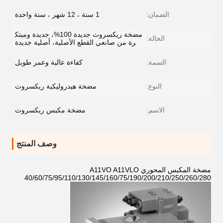
الضمان:
1 سنة ، 12 شهر ، سنة واحدة
مضخة ريكسروث جديدة 100%، جديدة ومبتك
الحالة:
رة من صانعي القطع الأصلية، أصلية جديدة
السمة:
كفاءة عالية وعمر طويل
النوع:
مضخة هيدروليكية ريكسروث
الاسم:
مضخة مكبس ريكسروث
وصف المنتج
مضخة المكبس المحوري A11VO A11VLO
40/60/75/95/110/130/145/160/75/190/200/210/250/260/280