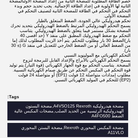
خصم الطاقة المطلوبة للمضخة الثانية من إعداد المضخة الأولىالمضخة
الثانية لها الأولوية في إعداد الطاقة الإجمالية. يجب تحديد حجم وبدء
التحكم في التحكم في الطاقة للمضخة الثانية لتصنيف التحكم في
المضخة الأولى.
تحكم هيدروليكي عالي الجودة، الضغط المتعلق بالطيار
يسمح التحكم الهيدروليكي المرتبط بالضغط الهيدروليكي بتحديد تحرك
المضخة بشكل مستمر فيما يتعلق بالضغط الهيدروليكي. يتناسب
التحكم مع ضغط الهيدروليك المطبق على منفذ Y (حد أقصى.40
بار)الضغط 30 بار مطلوب للتحكم. يتم أخذ الزيت المطلوب لذلك إما
من الضغط العالي أو من الضغط الخارجي للتعديل في منفذ G (≥ 30
بار).
التحكم الكهربائي مع المولينويد النسبي
يسمح التحكم الكهربائي بالأبراج والإعداد القابل للبرمجة لنزوح
المضخة. يتناسب التحكم مع قوة الجهاز الكهربائي (قوة التيار).يتم توليد
قوة التحكم في المكبس التحكم عن طريق صمام الكهربائية النسبية.
مطلوب إمدادات متواصلة 12 فولت (EP1) أو متواصلة 24 فولت
(EP2) للتحكم في الموليد الكهربائي النسبي.
Tags:
مضخة هيدروليكية A4VSO125 Rexroth,مضخة البستون
الهيدروليكية الرئيسية من الحديد الصلب,مضخات المكبس عالية
الضغط A4FO500
مضخة المكبس المحوري Rexroth,مضخة البستن المحوري
A11VLO