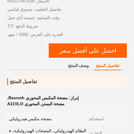
الأسعار: NIGOTIATION
تفاصيل التغليف: صندوق قياسي
وقت التسليم: خمسة أيام عمل
شروط الدفع: T/T
القدرة على العرض: 1000 / شهر
احصل على أفضل سعر
تفاصيل المنتج
وصف المنتج
تفاصيل المنتج
إبراز:
مضخة المكبس المحوري Rexroth
,
مضخة البستن المحوري A11VLO
استخدام:
مضخة مكبس هيدروليكي
النظام الهيدروليكي، المضخات الهيدروليكية، e
التطبيق: