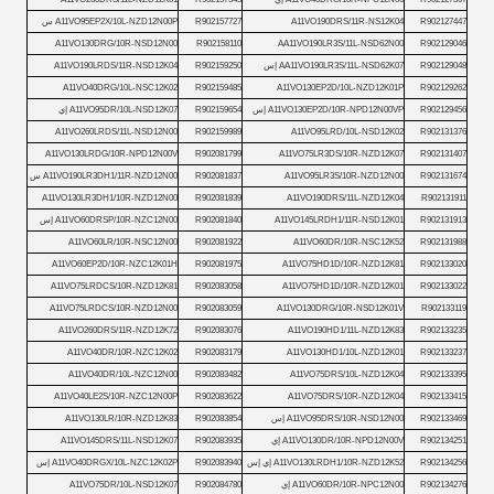
R902127447
A11VO190DRS/11R-NS12K04
R902157727
A11VO95EP2X/10L-NZD12N00P س
A11VO130DRG/10R-NSD12N00
R902158110
AA11VO190LR3S/11L-NSD62N00
R902129046
R902129048
AA11VO190LR3S/11L-NSD62K07 إس
R902159250
A11VO190LRDS/11R-NSD12K04
A11VO40DRG/10L-NSC12K02
R902159485
A11VO130EP2D/10L-NZD12K01P
R902129262
R902129456
A11VO130EP2D/10R-NPD12N00VP إس
R902159654
A11VO95DR/10L-NSD12K07 إي
A11VO260LRDS/11L-NSD12N00
R902159989
A11VO95LRD/10L-NSD12K02
R902131376
A11VO130LRDG/10R-NPD12N00V
R902081799
A11VO75LR3DS/10R-NZD12K07
R902131407
R902131674
A11VO95LR3S/10R-NZD12N00
R902081837
A11VO190LR3DH1/11R-NZD12N00 س
A11VO130LR3DH1/10R-NZD12N00
R902081839
A11VO190DRS/11L-NZD12K04
R902131911
R902131913
A11VO145LRDH1/11R-NSD12K01
R902081840
A11VO60DRSP/10R-NZC12N00 إس
A11VO60LR/10R-NSC12N00
R902081922
A11VO60DR/10R-NSC12K52
R902131988
A11VO60EP2D/10R-NZC12K01H
R902081975
A11VO75HD1D/10R-NZD12K81
R902133020
A11VO75LRDCS/10R-NZD12K81
R902083058
A11VO75HD1D/10R-NZD12K01
R902133022
A11VO75LRDCS/10R-NZD12N00
R902083059
A11VO130DRG/10R-NSD12K01V
R902133119
A11VO260DRS/11R-NZD12K72
R902083076
A11VO190HD1/11L-NZD12K83
R902133235
A11VO40DR/10R-NZC12K02
R902083179
A11VO130HD1/10L-NZD12K01
R902133237
A11VO40DR/10L-NZC12N00
R902083482
A11VO75DRS/10L-NZD12K04
R902133395
A11VO40LE2S/10R-NZC12N00P
R902083622
A11VO75DRS/10R-NZD12K04
R902133415
R902133469
A11VO95DRS/10R-NSD12N00 إس
R902083854
A11VO130LR/10R-NZD12K83
R902134251
A11VO130DR/10R-NPD12N00V إي
R902083935
A11VO145DRS/11L-NSD12K07
R902134256
A11VO130LRDH1/10R-NZD12K52 إي إس
R902083940
A11VO40DRGX/10L-NZC12K02P إس
R902134276
A11VO60DR/10R-NPC12N00 إي
R902084780
A11VO75DR/10L-NSD12K07