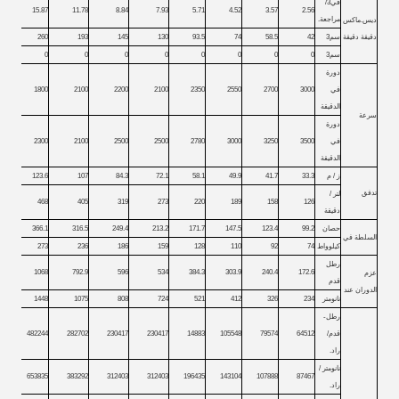
في3/
15.87
11.78
8.84
7.93
5.71
4.52
3.57
2.56
مراجعة.
ديس.ماكس
دقيقة دقيقة
سم3
42
58.5
74
93.5
130
145
193
260
سم3
0
0
0
0
0
0
0
0
دورة
في
3000
2700
2550
2350
2100
2200
2100
1800
الدقيقة
سرعة
دورة
في
3500
3250
3000
2780
2500
2500
2100
2300
الدقيقة
ز / م
33.3
41.7
49.9
58.1
72.1
84.3
107
123.6
تدفق
لتر /
468
405
319
273
220
189
158
126
دقيقة
حصان
99.2
123.4
147.5
171.7
213.2
249.4
316.5
366.1
السلطة في
كيلوواط
74
92
110
128
159
186
236
273
رطل
1068
792.9
596
534
384.3
303.9
240.4
172.6
عزم
قدم
الدوران عند
نانومتر
234
326
412
521
724
808
1075
1448
رطل-
قدم/
64512
79574
105548
14883
230417
230417
282702
482244
راد.
نانومتر /
653835
383292
312403
312403
196435
143104
107888
87467
راد.