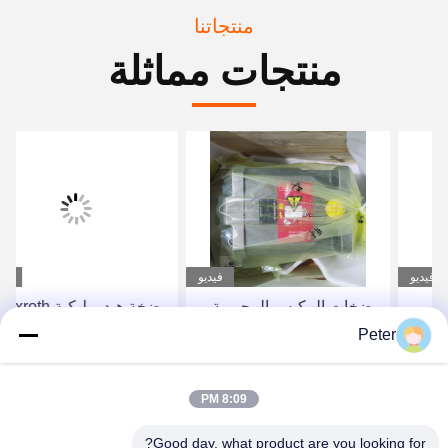
منتجاتنا
منتجات مماثلة
فيديو
فيديو
مضخات المكبس المحورية
مضخة هيدروليكية Rexroth
الثابتة من سلسلة Rexroth
A11VLO130LR2D_10L-
Peter
A4FO، مضخة مكبس
NZD12KXX-S مضخة
هيدروليكية A4FO125_30L-
مكبس محورية متغيرة
احصل على أفضل سعر
احصل على أفضل سعر
8:09 PM
PZB25U33، قطعة غيار
الإزاحة عالية الموثوقية
مضخة هيدروليكية
R902037088
Good day, what product are you looking for?