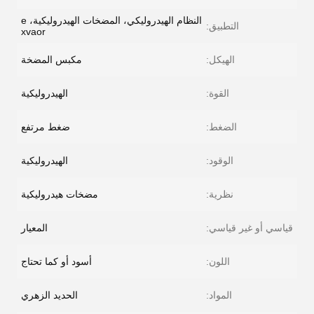
النظام الهيدروليكي، المضخات الهيدروليكية، e
التطبيق:
xvaor
الهيكل:
مكبس المضخة
القوة:
الهيدروليكية
الضغط:
ضغط مرتفع
الوقود:
الهيدروليكية
نظرية:
مضخات هيدروليكية
قياسي أو غير قياسي:
المعيار
اللون:
أسود أو كما تحتاج
المواد:
الحديد الزهري