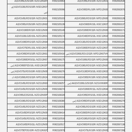
A11VO95LE2S/10R-NZD12K82H
R902104963
A11VO95LRS/10R-NZD12K01
R902062636
A11VO130LRDS/10R-NSD12K07 إي
R902105096
A11VO95DRL/10R-NPD12N00
R902062876
إس
A11VO145LRDS/11R-NZD12K01
R902105103
A11VO260LRDS/11R-NPD12N00
R902063128
A11VO95LR3S/10R-NZD12K82
R902105139
A11VO60DR/10L-NSC12K07
R902063137
A11VO190DR/11R-NSD12N00
R902105149
A11VO260DR/11R-NZD12N00
R902063171
A11VO130LG2D/10L-NZD12K01
R902105174
A11VO40DRS/10L-NSC12K02
R902063284
A11VO190DRG/11R-NZD12K84
R902105335
A11VO130LRDS/10R-NSD12K01
R902063323
A11VO75DRL/10L-NSD12K07
R902105412
A11VO260DRS/11R-NZD12K67
R902064306
R902064473
A11VO260LRDU2/11R-NPD12K67VH إس
R902105416
A11VO95DRS/10R-NZD12K61
A11VO260DRS/11L-NZD12K67
R902106175
A11VO190LRD/11R-NPD12N00
R902064562
R902064582
A11VO190LRDS/11R-NSD12N00
R902106193
A11VO95EP2D/10L-NSD12K02P إس
R902064882
A11VO130DRS/10L-NSD12K02
R902106276
A11VO75LRDS/10R-NSD12N00 إس
R902064919
A11VO95DR/10R-NSD12N00
R902106318
A11VO260LRDS/11R-NPD12K24 ك
R902066018
AA11VO190LG2S/11R-NZGXXK80R إس
R902108257
A11VO145LRDS/11R-NZG12K83
A11VO145LRDS/11R-NZD12N00
R902108274
A11VO260DR/11L-NZD12K84
R902066206
A11VO95LE2S2/10L-NZD12N00P
R902108328
A11VO95DRS/10L-NSD12K04
R902066245
R902066279
A11VO95DRS/10R-NSD12N00 إس
R902108380
A11VO190LRDS/11R-NPD12K83
A11VO145LRDS/11R-NZD12K17
R902108393
A11VO95LRDS/10R-NSD12K07
R902066766
A11VO145DRS/11R-NPD12N00
R902108414
A11VO260DRG/11R-NSD12K02
R902066783
A11VO145LRDS/11L-NZD12K83
R902110516
A11VO190LRS/11R-NZD12K02
R902066872
A11VO145DRS/11L-NZD12N00
R902110517
A11VO95DRS/10R-NZD12K82
R902067138
A11VO75EP2G/10R-NZD12K81P
R902110978
A11VO75LR/10R-NSD12N00
R902067288