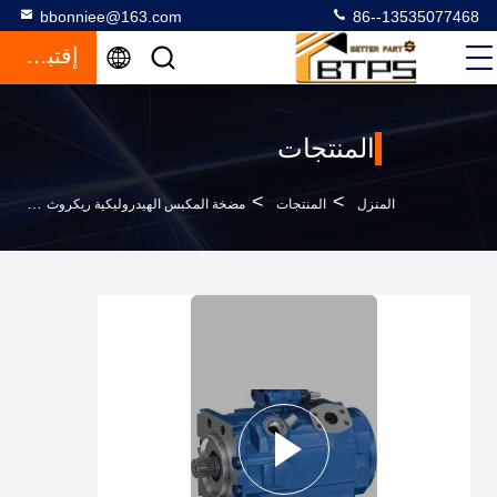
bbonniee@163.com
86--13535077468
إقتباس
المنتجات
>
>
>
المنزل
المنتجات
مضخة المكبس الهيدروليكية ريكروث
مضخة