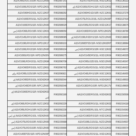
A11VO95LRDCS/10R-NZD12N00
R902087141
A11VO75DRS/10L-NSD12K52
R902136322
R902136465
A11VO190LRDH1/11R-NZD12K52 إي
R902087655
A11VO190LRDS/11R-NPD12K01
A11VO60HD2/10L-NZC12K07
R902088292
A11VO60HD1D/10R-NZC12K61
R902137276
A11VO190DRS/11L-NZD12K07
R902088402
A11VO75LRGU2/10L-NZD12N00P
R902137416
A11VO190DRS/11R-NSD12N00
R902089029
A11VO95LRDS/10R-NSD12K17
R902138675
R902138780
A11VO190DRG/11R-NPD12K02V
R902089050
A11VO60LRD/10R-NSC12K01 إس
R902138800
A11VO190LR3DH1/11R-NZD12N00 إي
R902089085
A11VO145LRH1/11R-NZD12K02
A11VO190LRH2/11R-NPD12K17
R902089103
A11VO260EP2D/11R-NSD12K02RP
R902138984
R902146072
A11VO60DRS/10R-NSC12K02 إس
R902089104
A11VO190LRH2/11R-NSD12N00
A11VO260LRD/11R-NPD12N00V
R902089275
A11VO145DRS/11L-NSD12K04
R902146335
A11VO190LRDH2/11L-NZD12K84
R902090708
A11VO95LG2D/10L-NSD12N00
R902146347
R902146422
A11VO145LRDS/11L-NSD12N00 إي
R902090762
A11VO60DRS/10L-NZC12K61
R902146455
A11VO40LRH1/10R-NSC12K01 إس
R902090821
A11VO95LG2S/10R-NZD12K61 واي
R902149503
AA11VO95LRDS/10L-NSD62K07
R902092044
AA11VO95DRS/10L-NSD62K04 إي
R902149605
A11VO130DRG/10R-NPD12K17V
R902092046
A11VO40DR/10R-NPC12N00 إي
AA11VO260DRG/11R-NSD62K02 إي
R902092180
AA11VO130DRS/10L-NSD62K02
R902150506
إس
R902154118
A11VO190DRG/11L-NSD12K02
R902092229
A11VO60LRDH1/10R-NZC12K52 إي
R902154363
A11VO40DRL/10L-NTC12N00
R902092230
A11VO95LRDH1/10R-NZD12K52 إي
R902154454
A11VO190DRS/11R-NSD12K02 إس
R902092280
AA11VO95DRG/10L-VSD62N00 إي إس
R902154937
A11VO190LG1S/11L-NZD12N00
R902155688
A11VO75LRDS/10R-NSD12N00 إس
R902155574
A11VO145LRDS/11R-NZG12K02
R902155690
A11VO75LRDS/10R-NSD12N00 إس
A11VO145EP2D/11R-NPD12N00P
R902155719
A11VO145LRDS/11L-NSD12K01
R902155680