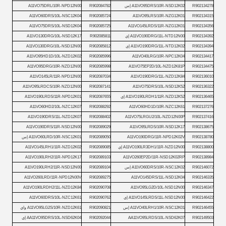
R902134278
A11VO95DRS/10R-NSD12K02 إس
R902084782
A11VO75DRL/10R-NPD12N00
A11VO60DRS/10L-NSC12K04
R902085724
A11VO95LRS/10R-NZG12K01
R902134315
A11VO75DRS/10L-NSD12K04
R902085725
A11VO145LRDS/11R-NZG12K01
R902134356
R902134392
A11VO190DRG/11L-NTD12N00 إي
R902085811
A11VO130DRG/10L-NSD12K17
R902134394
A11VO190DRG/11L-NTD12K02 إي
R902085812
A11VO130DRG/10L-NSD12N00
A11VO95HD1D/10L-NZD12K02
R902085996
A11VO40LRG/10R-NPC12K04
R902134417
A11VO95DRG/10R-NZD12N00
R902085998
A11VO75EP2D/10L-NZD12K81P
R902134475
A11VO145LR/11R-NPD12N00
R902087034
A11VO190DRG/11L-NZD12K84
R902136010
A11VO95LRDCS/10R-NZD12N00
R902087141
A11VO75DRS/10L-NSD12K52
R902136322
R902136465
A11VO190LRDH1/11R-NZD12K52 إي
R902087655
A11VO190LRDS/11R-NPD12K01
A11VO60HD2/10L-NZC12K07
R902088292
A11VO60HD1D/10R-NZC12K61
R902137276
A11VO190DRS/11L-NZD12K07
R902088402
A11VO75LRGU2/10L-NZD12N00P
R902137416
A11VO190DRS/11R-NSD12N00
R902089029
A11VO95LRDS/10R-NSD12K17
R902138675
R902138780
A11VO190DRG/11R-NPD12K02V
R902089050
A11VO60LRD/10R-NSC12K01 إس
R902138800
A11VO190LR3DH1/11R-NZD12N00 إي
R902089085
A11VO145LRH1/11R-NZD12K02
A11VO190LRH2/11R-NPD12K17
R902089103
A11VO260EP2D/11R-NSD12K02RP
R902138984
R902146072
A11VO60DRS/10R-NSC12K02 إس
R902089104
A11VO190LRH2/11R-NSD12N00
A11VO260LRD/11R-NPD12N00V
R902089275
A11VO145DRS/11L-NSD12K04
R902146335
A11VO190LRDH2/11L-NZD12K84
R902090708
A11VO95LG2D/10L-NSD12N00
R902146347
R902146422
A11VO145LRDS/11L-NSD12N00 إي
R902090762
A11VO60DRS/10L-NZC12K61
R902146455
A11VO40LRH1/10R-NSC12K01 إس
R902090821
A11VO95LG2S/10R-NZD12K61 واي
R902149503
AA11VO95LRDS/10L-NSD62K07
R902092044
AA11VO95DRS/10L-NSD62K04 إي