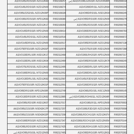
R902066018
AA11VO190LG2S/11R-NZGXXK80R إس
R902108257
A11VO145LRDS/11R-NZG12K83
A11VO145LRDS/11R-NZD12N00
R902108274
A11VO260DR/11L-NZD12K84
R902066206
A11VO95LE2S2/10L-NZD12N00P
R902108328
A11VO95DRS/10L-NSD12K04
R902066245
R902066279
A11VO95DRS/10R-NSD12N00 إس
R902108380
A11VO190LRDS/11R-NPD12K83
A11VO145LRDS/11R-NZD12K17
R902108393
A11VO95LRDS/10R-NSD12K07
R902066766
A11VO145DRS/11R-NPD12N00
R902108414
A11VO260DRG/11R-NSD12K02
R902066783
A11VO145LRDS/11L-NZD12K83
R902110516
A11VO190LRS/11R-NZD12K02
R902066872
A11VO145DRS/11L-NZD12N00
R902110517
A11VO95DRS/10R-NZD12K82
R902067138
A11VO75EP2G/10R-NZD12K81P
R902110978
A11VO75LR/10R-NSD12N00
R902067288
A11VO130DRL/10R-NSD12K17
R902112468
A11VO260LRH2/11R-NPD12N00
R902067317
A11VO130DRL/10R-NSD12K04
R902112469
A11VO95DRS/10R-NZD12K79
R902068245
A11VO75LRDS/10L-NZD12K02
R902112495
A11VO260DRL/11R-NPD12K67
R902068353
A11VO190DRG/11L-NTD12N00
R902112552
A11VO260DRL/11R-NZD12N00
R902068354
A11VO130DRL/10L-NZD12K82
R902112587
A11VO145LR3DS/11R-NZD12K01
R902068372
A11VO75EP2G/10R-NZD12K01P
R902112591
A11VO260DRS/11R-NPD12K83
R902068394
A11VO95DRG/10R-NPD12N00R
R902112749
A11VO60LRD/10L-NSC12N00
R902069145
R902069239
A11VO260LRGH6/11L-NZD12K84R إس
R902112885
A11VO130DRS/10R-NZD12K82
A11VO95LRD/10R-NSD12K07
R902117017
A11VO190LR/11L-NPD12N00
R902070003
AA11VO95LE1S/10R-NSD62K17P
R902117207
A11VO190LR3D/11R-NZD12N00
R902070008
AA11VO95LE1S/10R-NSD62K02P
R902117208
A11VO260LRDCH1/11R-NZD12K67V
R902070143
A11VO190DRS/11R-NZD12K83
R902117347
A11VO260LRDCH1/11R-NZD12N00V
R902070144
A11VO95LRDS/10R-NZG12K01
R902117425
A11VO130LRDH1/10R-NZD12K01
R902070183
R902070282
A11VO95DRG/10R-NPD12K01
R902117465
A11VO95LRS/10L-NZD12N00 إس