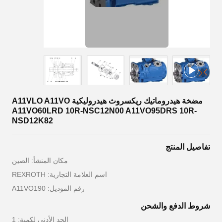
مضخة هيدروماتيك ريكسروث هيدروليكية A11VLO A11VO
A11VO60LRD 10R-NSC12N00 A11VO95DRS 10R-
NSD12K82
تفاصيل المنتج
مكان المنشأ: الصين
اسم العلامة التجارية: REXROTH
رقم الموديل: A11VO190
شروط الدفع والشحن
الحد الأدنى لكمية: 1