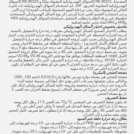
المعدنية)، RE 90221 (السوائل الهيدروليكية المقبولة بيئيًا) و RE 90223 (السوائل
الهيدروليكية المقاومة للحريق، HF) .عند استخدام السوائل الهيدروليكية ذات التردد
العالي أو المقبولة بيئيًا، يجب مراعاة القيود المحتملة للبيانات الفنية.إذا لزم الأمر،
يرجى استشارة القسم الفني لدينا (يُرجى ذكر نوع السائل الهيدروليكي المستخدم
لتطبيقك في ورقة الطلب).يتطلب التشغيل باستخدام السوائل الهيدروليكية HFA
وHFB وHFC اتخاذ تدابير خاصة إضافية.
تفاصيل بخصوص اختيار السائل الهيدروليكي
يتطلب الاختيار الصحيح للسائل الهيدروليكي معرفة درجة حرارة التشغيل بالنسبة
لدرجة الحرارة المحيطة: في الدائرة المفتوحة تكون درجة حرارة الخزان.يجب اختيار
السائل الهيدروليكي بحيث تكون لزوجة التشغيل في نطاق درجة حرارة التشغيل
ضمن النطاق الأمثل (اختياري) - راجع المنطقة المظللة في مخطط الاختيار.نوصي
باختيار فئة اللزوجة الأعلى في كل منها.مثال: عند درجة حرارة محيطة تبلغ X درجة
مئوية، يتم ضبط درجة حرارة التشغيل على 60 درجة مئوية.في نطاق لزوجة التشغيل
الأمثل (νopt؛ المنطقة المظللة) يتوافق هذا مع فئتي اللزوجة VG 46 وVG 68؛سيتم
اختياره: VG 68. برجاء ملاحظة: درجة حرارة التصريف، التي تتأثر بالضغط والسرعة،
تكون دائمًا أعلى من درجة حرارة الخزان.لا يجوز في أي نقطة في النظام أن تكون
درجة الحرارة أعلى من 115 درجة مئوية.
مضخة الشحن (المكره)
مضخة الشحن هي مضخة دوارة يتم من خلالها ملء A11VLO (حجم 130...260)
وبالتالي يمكن تشغيلها بسرعات أعلى.يؤدي ذلك أيضًا إلى تبسيط عملية البدء
بالبرودة عند درجات حرارة منخفضة ولزوجة عالية للسائل الهيدروليكي.لذلك فإن
شحن الخزان ليس ضروريًا في معظم الحالات.يُسمح بضغط الخزان بحد أقصى 2
بار مع مضخة الشحن.
ضغط التصريف
قد يكون ضغط التصريف في المنفذين T1 وT2 بحد أقصى 17.5 رطل لكل بوصة
مربعة (1.2 بار) أعلى من ضغط المدخل في المنفذ S ولكن ليس أعلى من PL
abs.بحد أقصى 30 رطل لكل بوصة مربعة (2 بار).مطلوب خط تصريف كامل الحجم
وغير مقيد مباشرة إلى الخزان.
نطاق درجة حرارة حلقة ختم العمود
يُسمح بحلقة ختم عمود FKM لدرجات حرارة التصريف من -13 درجة فهرنهايت إلى
240 درجة فهرنهايت (-25 درجة مئوية إلى +115 درجة مئوية).
ملحوظة: بالنسبة للتطبيقات التي تقل عن -13 درجة فهرنهايت (-25 درجة مئوية)،