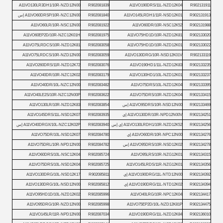
A11VO130LR3DH1/10R-NZD12N00
R902081839
A11VO190DRS/11L-NZD12K04
R902131911
R902131913
A11VO145LRDH1/11R-NSD12K01
R902081840
A11VO60DRSP/10R-NZC12N00 إس
A11VO60LR/10R-NSC12N00
R902081922
A11VO60DR/10R-NSC12K52
R902131988
A11VO60EP2D/10R-NZC12K01H
R902081975
A11VO75HD1D/10R-NZD12K81
R902133020
A11VO75LRDCS/10R-NZD12K81
R902083058
A11VO75HD1D/10R-NZD12K01
R902133022
A11VO75LRDCS/10R-NZD12N00
R902083059
A11VO130DRG/10R-NSD12K01V
R902133119
A11VO260DRS/11R-NZD12K72
R902083076
A11VO190HD1/11L-NZD12K83
R902133235
A11VO40DR/10R-NZC12K02
R902083179
A11VO130HD1/10L-NZD12K01
R902133237
A11VO40DR/10L-NZC12N00
R902083482
A11VO75DRS/10L-NZD12K04
R902133395
A11VO40LE2S/10R-NZC12N00P
R902083622
A11VO75DRS/10R-NZD12K04
R902133415
R902133469
A11VO95DRS/10R-NSD12N00 إس
R902083854
A11VO130LR/10R-NZD12K83
R902134251
A11VO130DR/10R-NPD12N00V إي
R902083935
A11VO145DRS/11L-NSD12K07
R902134256
A11VO130LRDH1/10R-NZD12K52 إي إس
R902083940
A11VO40DRGX/10L-NZC12K02P إس
R902134276
A11VO60DR/10R-NPC12N00 إي
R902084780
A11VO75DR/10L-NSD12K07
R902134278
A11VO95DRS/10R-NSD12K02 إس
R902084782
A11VO75DRL/10R-NPD12N00
A11VO60DRS/10L-NSC12K04
R902085724
A11VO95LRS/10R-NZG12K01
R902134315
A11VO75DRS/10L-NSD12K04
R902085725
A11VO145LRDS/11R-NZG12K01
R902134356
R902134392
A11VO190DRG/11L-NTD12N00 إي
R902085811
A11VO130DRG/10L-NSD12K17
R902134394
A11VO190DRG/11L-NTD12K02 إي
R902085812
A11VO130DRG/10L-NSD12N00
A11VO95HD1D/10L-NZD12K02
R902085996
A11VO40LRG/10R-NPC12K04
R902134417
A11VO95DRG/10R-NZD12N00
R902085998
A11VO75EP2D/10L-NZD12K81P
R902134475
A11VO145LR/11R-NPD12N00
R902087034
A11VO190DRG/11L-NZD12K84
R902136010