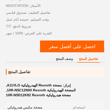
الأسعار: NIGOTIATION
تفاصيل التغليف: صندوق قياسي
وقت التسليم: خمسة أيام عمل
شروط الدفع: T/T
القدرة على العرض: 1000 / شهر
احصل على أفضل سعر
تفاصيل المنتج
وصف المنتج
تفاصيل المنتج
إبراز:
مضخة Rexroth الهيدروليكية A11VLO
,
المضخة الهيدروليكية 10R-NSC12N00 Rexroth
,
مضخة هيدروليكية 10R-NSD12K82 Rexroth
استخدام:
مضخة مكبس هيدروليكي