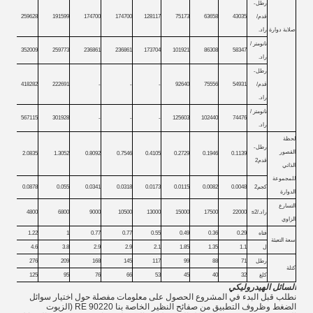
رطل-
قدم/
43035
63658
75173
128117
174700
174700
191599
259628
صلابة دوارة
راد.
نانومتر /
352009
259773
236861
236861
173704
101921
86308
58347
راد.
رطل-
قدم/
54931
75556
92640
-
-
-
222691
418282
راد.
نانومتر /
567115
301928
-
-
-
125603
102440
74476
راد.
لحظة
رطل-
القصور
2.0835
1.3052
0.8092
0.7546
0.4105
0.2729
0.1946
0.1139
قدم2
الذاتي
للمجموعة
كجم2
0.0048
0.0082
0.0115
0.0173
0.0318
0.0341
0.055
0.0878
الدوارة
التسارع
راد./s2
22000
17500
15000
13000
10500
9000
6800
4800
الزاوي
فتاه
0.29
0.36
0.49
0.55
0.77
0.77
1
1.22
سعة التعبئة
ل
1.1
1.35
1.85
2.1
2.9
2.9
3.8
4.6
رطل
71
88
99
117
145
168
209
276
كتلة
كلغ
32
40
45
53
66
76
95
125
السائل الهيدروليكي
نطلب قبل البدء في المشروع الحصول على معلومات مفصلة حول اختيار سوائل
الضغط وظروف التطبيق من صفائح النظير الخاصة بنا RE 90220 (الزيوت