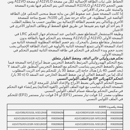
الحفاظ على ثبات الطاقة الإجمالية لكل من مضخة A11VLO أو مضخة A11VO ومن
نفس الحجم A11VO أو A11VLO المضخة التي يتم التحكم فيها بقدرة المضخة
والمثبتة على محرك الأقراص.
إذا كانت المضخة تعمل عند ضغوط أقل من بداية ضبط منحنى التحكم، فإن الطاقة
الفائضة غير المطلوبة، في حالة حرجة تصل إلى 100%، تصبح متاحة للمضخة
الأخرى.وبالتالي يتم تقسيم الطاقة الإجمالية بين نظامين حسب ما يتطلبه الطلب.
لا يتم أخذ أي قوة يتم تقييدها عن طريق قطع الضغط أو وظائف التجاوز الأخرى في
الاعتبار.
وظيفة الاستشعار المتقاطع نصف الجانبي عند استخدام جهاز التحكم LRC في
المضخة الأولى A11VO أو A11VLO ومضخة يتم التحكم فيها بالطاقة بدون
استشعار متقاطع متصل بالمحرك، يتم خصم الطاقة المطلوبة للمضخة الثانية من
إعداد المضخة الأولى.تتمتع المضخة الثانية بالأولوية في إعداد الطاقة الإجمالي.يجب
تحديد حجم وبدء التحكم في التحكم في طاقة المضخة الثانية لتقييم التحكم في
المضخة الأولى.
تحكم هيدروليكي عالي الدقة، وضغط الطيار متعلق
يتيح التحكم الهيدروليكي المرتبط بالضغط التجريبي ضبط أبراج إزاحة المضخة فيما
يتعلق بالضغط التجريبي.يتناسب التحكم مع الضغط التجريبي المطبق على المنفذ Y
(بحد أقصى 40 بار).هناك حاجة إلى ضغط 30 بار للتحكم.يتم أخذ الزيت المطلوب
لذلك إما من الضغط العالي أو من ضغط الضبط الخارجي عند المنفذ G (≥ 30 بار).
التحكم الكهربائي EP مع الملف اللولبي النسبي
يسمح التحكم الكهربائي بضبط الأبراج والإعداد القابل للبرمجة لإزاحة
المضخة.التحكم يتناسب مع قوة الملف اللولبي (القوة الحالية).يتم إنشاء قوة التحكم
في مكبس التحكم بواسطة صمام الملف اللولبي النسبي.
مطلوب مصدر 12 فولت تيار مستمر (EP1) أو 24 فولت تيار مستمر (EP2) للتحكم
في الملف اللولبي النسبي.
مضخة ريكسروث A11VO
A11VO95LRDS/10L-NSD12N00
R902094258
A11VO95DRS/10R-NSD12K82
R902050099
A11VO130LRDS/10R-NZD12K07
R902094298
A11VO190DRG/11R-NPD12K02
R902050288
A11VO75LRDU2/10R-NSD12K01P
R902096203
A11VO130DRS/10L-NSD12K17
R902050289