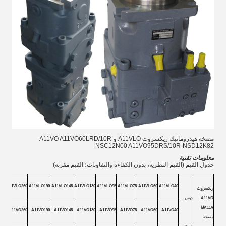
مضخة هيدروماتيك ريكسروث A11VLO وA11VO A11VO60LRD/10R-
NSC12N00 A11VO95DRS/10R-NSD12K82
معلومات تقنية
جدول القيم (القيم النظرية، بدون الكفاءة والتفاوتات؛ القيم مقربة)
A11VLO260
A11VLO190
A11VLO145
A11VLO130
A11VLO95
A11VLO75
A11VLO60
A11VLO40
ريكسروث
A11VO
ديس
.
A11V
ل
يا
A11VO260
A11VO190
A11VO145
A11VO130
A11VO95
A11VO75
A11VO60
A11VO40
مضخة