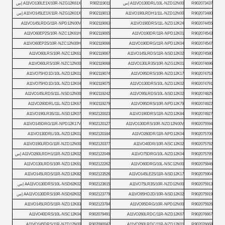
R902073437
A11VO130DRL/10L-NZD12N00 إس
R902119011
A11VO130LE1X/10R-NZG12K61X إس
R902073480
A11VO190LRDH1/11L-NZD12N00
R902119013
A11VO145LE1X/11R-NZG12K01X إس
A11VO145LRDG/11R-NPD12N00V
R902119063
A11VO190DRS/11L-NZD12K24
R902074455
A11VO60EP2S/10R-NZC12K61H
R902119065
A11VO190DR/11R-NPD12K01
R902074543
A11VO60EP2S/10R-NZC12N00H
R902119066
A11VO190DRG/11R-NPD12K04
R902074547
A11VO60LRS/10R-NZC12K61
R902119067
A11VO145LRDS/11R-NSD12K02
R902074580
A11VO60LRS/10R-NZC12N00
R902119068
A11VO130LR3S/10R-NZG12K01
R902074696
A11VO75HD1D/10L-NZD12K01
R902119074
A11VO95DRS/10R-NZD12K17
R902074753
A11VO75HD1D/10L-NZD12K04
R902119075
A11VO130DRS/10L-NZD12K02
R902074791
A11VO145LRDS/11L-NSD12N00
R902119242
A11VO95LRDS/10L-NSD12K02
R902074825
A11VO260DRL/11L-NZD12K67
R902119279
A11VO95DRS/10R-NPD12K79
R902074922
A11VO190LR3S/11L-NSD12K07
R902120023
A11VO190DRS/11R-NZD12K84
R902074927
A11VO145DRG/11R-NPD12K17V
R902120127
A11VO130DRS/10R-NZD12N00V
R902075594
A11VO130DRL/10L-NZD12K01
R902120184
A11VO260DR/11R-NPD12K04
R902075706
A11VO190LRDG/11R-NZD12N00
R902120377
A11VO40DR/10R-NSC12K02
R902075792
R902075795
A11VO75DRG/10L-NZD12K04
R902122049
A11VO260LRDH1/11R-NZD12K02 إس
A11VO130LRDS/10R-NZD12K61
R902122262
A11VO60DRG/10L-NSC12N00
R902075846
A11VO145LRDS/11R-NZD12K82
R902123526
A11VO145LE2S/11R-NSD12K17
R902075904
R902075913
A11VO75LR3S/10R-NZD12N00
R902123615
AA11VO130DRS/10L-NSD62K02 إس
R902075919
A11VO95HD2D/10R-NSD12K02
R902123779
AA11VO130DRS/10R-NSD62K02 إس
A11VO145LRDS/11R-NZD12K83
R902123784
A11VO95DRG/10R-NPD12N00
R902075926
A11VO40DRS/10L-NSC12K04
R902079491
A11VO260LRDC/11R-NZD12K67
R902076667
A11VO145DRS/11R-NZD12N00
R902080042
A11VO260LRDC/11R-NZD12K01
R902076668