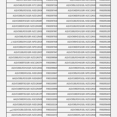
A11VO75LR/10R-NSD12K01
R902097263
A11VO40DR/10L-NZC12K01
R902050317
A11VO40LRDS/10R-NTC12K01
R902097334
A11VO95LG1DS/10L-NZD12N00
R902050335
A11VO95LRDS/10L-NSD12K04
R902097440
A11VO40DRG/10R-NSC12K02
R902050392
A11VO260LRCS/11R-NZD12K07
R902097555
A11VO60DRS/10R-NZC12K01
R902050449
A11VO260DRS/11R-NZD12K84R
R902097818
A11VO130LRDS/10L-NSD12N00
R902051084
A11VO190DRS/11R-NZD12N00R
R902097819
A11VO130LRDS/10R-NZD12K04
R902051109
A11VO60LRDS/10R-NZC12K02
R902097867
A11VO190LRDH1/11R-NSD12K02
R902051297
A11VO60LRD/10R-NSC12N00
R902097933
A11VO60HD1D/10L-NZC12K61
R902051353
R902051395
A11VO95HD1D/10L-NZD12K82
R902097939
A11VO260LRH1/11R-NPD12K24 ك
A11VO260LRH1/11R-NPD12K24
R902097940
A11VO60DRS/10R-NSC12K04
R902051398
A11VO130LRD/10R-NSD12K07
R902097947
A11VO75HD2D/10R-NZD12N00
R902052809
A11VO260LRDCH1/11R-NZD12K07V
R902099584
A11VO130LRDH6/10R-NZD12K83
R902052812
A11VO60EP2/10R-NSC12K07H
R902099617
A11VO130LRDH6/10R-NZD12K81
R902052813
A11VO260LRDH2/11R-NZD12K81
R902099820
A11VO95DRS/10L-NSD12K07
R902052934
A11VO95DRG/10L-NSD12K02
R902100847
A11VO95LRG/10R-NPD12N00
R902052940
AA11VO95LRDS/10R-NSD62K07
R902100920
A11VO190DRS/11L-NSD12K02
R902053105
A11VO190EP2G/11R-NZD12K84P
R902100957
A11VO130LRDS/10L-NZD12K02
R902053107
A11VO190EP2G/11R-NZD12N00P
R902100958
A11VO95DRS/10L-NSD12K02
R902053145
A11VO190EP2G/11R-NZD12K17P
R902100972
A11VO190DRS/11R-NPD12K84
R902053473
AA11VO60DRG/10L-NSC62N00
R902102093
A11VO95LRDH1/10L-NZD12K02
R902056234
A11VO260LRDS/11R-NSD12K04
R902102134
A11VO95LRH2/10L-NSD12K01
R902056409
R902056421
A11VO60LR/10L-NZC12K61
R902102317
A11VO130LG2D/10L-NZD12K01 إس
A11VO145LRDH1/11R-NZD12K01
R902102472
A11VO260DRL/11R-NZD12K84
R902056658