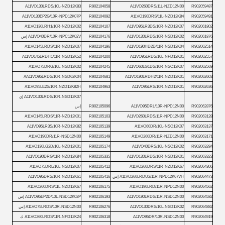
A11VO130LRDS/10L-NZD12K83
R902104058
A11VO260DRS/11L-NZD12N00
R902059487
A11VO130EP2G/10R-NPD12K07P
R902104092
A11VO190DRS/11L-NZD12K84
R902059491
A11VO130LRH1/10R-NZD12K02
R902104107
A11VO95LR3DS/10R-NZD12K07
R902061802
R902061876
A11VO130LRDS/10R-NSD12K02
R902104176
A11VO40DR/10R-NPC12K02V إس
A11VO145LRDS/11R-NZD12K07
R902104196
A11VO190HD2D/11R-NSD12K04
R902062514
A11VO145LRDH1/11R-NSD12K52
R902104200
A11VO95LRDS/10L-NPD12K01
R902062557
A11VO75DRG/10L-NSD12K02
R902104245
A11VO60LG1DS/10R-NSC12K07
R902062569
AA11VO95LRDS/10R-NSD62K04
R902104681
A11VO190LRDH2/11R-NZD12K01
R902062603
A11VO95LE2S/10R-NZD12K82H
R902104963
A11VO95LRS/10R-NZD12K01
R902062636
A11VO130LRDS/10R-NSD12K07 إي
R902062876
A11VO95DRL/10R-NPD12N00
R902105096
إس
A11VO145LRDS/11R-NZD12K01
R902105103
A11VO260LRDS/11R-NPD12N00
R902063128
A11VO95LR3S/10R-NZD12K82
R902105139
A11VO60DR/10L-NSC12K07
R902063137
A11VO190DR/11R-NSD12N00
R902105149
A11VO260DR/11R-NZD12N00
R902063171
A11VO130LG2D/10L-NZD12K01
R902105174
A11VO40DRS/10L-NSC12K02
R902063284
A11VO190DRG/11R-NZD12K84
R902105335
A11VO130LRDS/10R-NSD12K01
R902063323
A11VO75DRL/10L-NSD12K07
R902105412
A11VO260DRS/11R-NZD12K67
R902064306
R902064473
A11VO260LRDU2/11R-NPD12K67VH إس
R902105416
A11VO95DRS/10R-NZD12K61
A11VO260DRS/11L-NZD12K67
R902106175
A11VO190LRD/11R-NPD12N00
R902064562
R902064582
A11VO190LRDS/11R-NSD12N00
R902106193
A11VO95EP2D/10L-NSD12K02P إس
R902064882
A11VO130DRS/10L-NSD12K02
R902106276
A11VO75LRDS/10R-NSD12N00 إس
R902064919
A11VO95DR/10R-NSD12N00
R902106318
A11VO260LRDS/11R-NPD12K24 ك