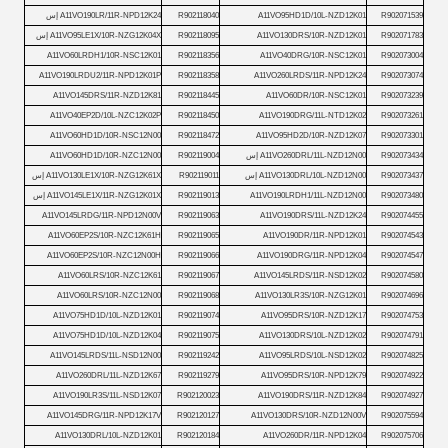
R902071539
A11VO95HD1D/10L-NZD12K01
R902118040
A11VO190LR/11R-NPD12K24 إس
R902071783
A11VO130DRS/10R-NZD12K01
R902118095
A11VO95LE1X/10R-NZG12K04X إس
A11VO60LRDH1/10R-NSC12K01
R902118356
A11VO40DRG/10R-NSC12K01
R902073004
A11VO190LRDU2/11R-NPD12K01P
R902118358
A11VO260LRDS/11R-NPD12K24
R902073074
A11VO145DRS/11R-NZD12K81
R902118445
A11VO60DR/10R-NSC12K01
R902073239
A11VO40EP2D/10L-NZC12K02P
R902118450
A11VO190DRG/11L-NTD12K02
R902073261
A11VO60HD1D/10R-NSC12N00
R902118472
A11VO95HD2D/10R-NZD12K07
R902073301
R902073434
A11VO260DRL/11L-NZD12N00 إس
R902119004
A11VO60HD1D/10R-NZC12N00
R902073437
A11VO130DRL/10L-NZD12N00 إس
R902119011
A11VO130LE1X/10R-NZG12K61X إس
R902073480
A11VO190LRDH1/11L-NZD12N00
R902119013
A11VO145LE1X/11R-NZG12K01X إس
A11VO145LRDG/11R-NPD12N00V
R902119063
A11VO190DRS/11L-NZD12K24
R902074455
A11VO60EP2S/10R-NZC12K61H
R902119065
A11VO190DR/11R-NPD12K01
R902074543
A11VO60EP2S/10R-NZC12N00H
R902119066
A11VO190DRG/11R-NPD12K04
R902074547
A11VO60LRS/10R-NZC12K61
R902119067
A11VO145LRDS/11R-NSD12K02
R902074580
A11VO60LRS/10R-NZC12N00
R902119068
A11VO130LR3S/10R-NZG12K01
R902074696
A11VO75HD1D/10L-NZD12K01
R902119074
A11VO95DRS/10R-NZD12K17
R902074753
A11VO75HD1D/10L-NZD12K04
R902119075
A11VO130DRS/10L-NZD12K02
R902074791
A11VO145LRDS/11L-NSD12N00
R902119242
A11VO95LRDS/10L-NSD12K02
R902074825
A11VO260DRL/11L-NZD12K67
R902119279
A11VO95DRS/10R-NPD12K79
R902074922
A11VO190LR3S/11L-NSD12K07
R902120023
A11VO190DRS/11R-NZD12K84
R902074927
A11VO145DRG/11R-NPD12K17V
R902120127
A11VO130DRS/10R-NZD12N00V
R902075594
A11VO130DRL/10L-NZD12K01
R902120184
A11VO260DR/11R-NPD12K04
R902075706