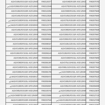
A11VO190LRDG/11R-NZD12N00
R902120377
A11VO40DR/10R-NSC12K02
R902075792
R902075795
A11VO75DRG/10L-NZD12K04
R902122049
A11VO260LRDH1/11R-NZD12K02 إس
A11VO130LRDS/10R-NZD12K61
R902122262
A11VO60DRG/10L-NSC12N00
R902075846
A11VO145LRDS/11R-NZD12K82
R902123526
A11VO145LE2S/11R-NSD12K17
R902075904
R902075913
A11VO75LR3S/10R-NZD12N00
R902123615
AA11VO130DRS/10L-NSD62K02 إس
R902075919
A11VO95HD2D/10R-NSD12K02
R902123779
AA11VO130DRS/10R-NSD62K02 إس
A11VO145LRDS/11R-NZD12K83
R902123784
A11VO95DRG/10R-NPD12N00
R902075926
A11VO40DRS/10L-NSC12K04
R902079491
A11VO260LRDC/11R-NZD12K67
R902076667
A11VO145DRS/11R-NZD12N00
R902080042
A11VO260LRDC/11R-NZD12K01
R902076668
A11VO145DRS/11L-NZD12K02
R902080327
A11VO130LG2D/10L-NZD12N00
R902076678
A11VO145DRL/11R-NPD12N00
R902081119
A11VO260DRS/11L-NZD12K84
R902076734
A11VO130LRDCS/10L-NZD12K07
R902081143
A11VO130LRDCS/10L-NZD12N00
R902076777
A11VO40LRD/10L-NSC12N00
R902081149
A11VO190DRS/11L-NZD12K02
R902076859
A11VO60DRS/10L-NZC12K79
R902081397
A11VO75LG1H6/10L-NSD12K02
R902077604
A11VO145DRS/11L-NSD12N00
R902081470
A11VO60LG1DH2/10L-NZC12N00
R902077642
R902079080
A11VO60NV/10L-XZC12K04E إس
R902081765
A11VO260LRG/11R-NPD12N00
R902079120
A11VO190LRD/11R-NPD12K04
R902092472
AA11VO130DRS/10L-NSD62K17 إي
R902079185
A11VO190LRH1/11R-NSD12K01
R902092494
AA11VO130DRS/10L-NSD62N00 إي
R902094099
A11VO95LRDS/10R-NZD12K01
R902092607
A11VO130DRL/10R-NPD12N00 إي
R902123875
A11VO260LRS/11R-NZD12K86 إي
R902155743
A11VO95LRDS/10R-NSD12N00
R902127132
A11VO60LRD/10L-NSC12N00 إي
R902155890
A11VO60EP2D/10R-NSC12N00P إس
R902127208
A11VO130LRDS/10R-NZD12K83 إس
R902157543
AA11VO130DRS/10R-NSD62K17
R902127367
A11VO40DRG/10R-NPC12N00 إي
R902157545
A11VO260DRS/11L-NZD12K01