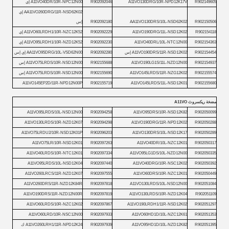
R902149605
A11VO130DRG/10R-NPD12K17V
R902092046
A11VO40DR/10R-NPC12N00 إي
AA11VO260DRG/11R-NSD62K02 إي
R902150506
AA11VO130DRS/10L-NSD62K02
R902092180
إس
R902154118
A11VO190DRG/11L-NSD12K02
R902092229
A11VO60LRDH1/10R-NZC12K52 إي
R902154363
A11VO40DRL/10L-NTC12N00
R902092230
A11VO95LRDH1/10R-NZD12K52 إي
R902154454
A11VO190DRS/11R-NSD12K02 إس
R902092280
AA11VO95DRG/10L-VSD62N00 إي إس
R902154937
A11VO190LG1S/11L-NZD12N00
R902155688
A11VO75LRDS/10R-NSD12N00 إس
R902155574
A11VO145LRDS/11R-NZG12K02
R902155690
A11VO75LRDS/10R-NSD12N00 إس
A11VO145EP2D/11R-NPD12N00P
R902155719
A11VO145LRDS/11L-NSD12K01
R902155680
مضخة ريكسروث A11VO
A11VO95LRDS/10L-NSD12N00
R902094258
A11VO95DRS/10R-NSD12K82
R902050099
A11VO130LRDS/10R-NZD12K07
R902094298
A11VO190DRG/11R-NPD12K02
R902050288
A11VO75LRDU2/10R-NSD12K01P
R902096203
A11VO130DRS/10L-NSD12K17
R902050289
A11VO75LR/10R-NSD12K01
R902097263
A11VO40DR/10L-NZC12K01
R902050317
A11VO40LRDS/10R-NTC12K01
R902097334
A11VO95LG1DS/10L-NZD12N00
R902050335
A11VO95LRDS/10L-NSD12K04
R902097440
A11VO40DRG/10R-NSC12K02
R902050392
A11VO260LRCS/11R-NZD12K07
R902097555
A11VO60DRS/10R-NZC12K01
R902050449
A11VO260DRS/11R-NZD12K84R
R902097818
A11VO130LRDS/10L-NSD12N00
R902051084
A11VO190DRS/11R-NZD12N00R
R902097819
A11VO130LRDS/10R-NZD12K04
R902051109
A11VO60LRDS/10R-NZC12K02
R902097867
A11VO190LRDH1/11R-NSD12K02
R902051297
A11VO60LRD/10R-NSC12N00
R902097933
A11VO60HD1D/10L-NZC12K61
R902051353
R902051395
A11VO95HD1D/10L-NZD12K82
R902097939
A11VO260LRH1/11R-NPD12K24 ك