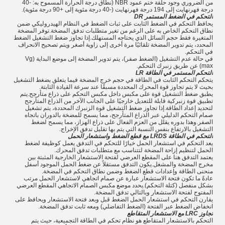
من الضروري وجود حلقة ختم عمود NBR (نطاق درجة الحرارة المسموح به: -40
درجة فهرنهايت إلى 194 درجة فهرنهايت (-40 درجة مئوية إلى +90 درجة مئوية).
التحكم في الضغط المستمر DR
يحافظ التحكم في الضغط الثابت على ثبات الضغط في النظام الهيدروليكي ضمن
نطاق التحكم الخاص به على الرغم من تغير متطلبات تدفق المضخة.توفر المضخة
المتغيرة فقط حجم السائل الذي يحتاجه المستهلك.إذا تجاوز ضغط التشغيل الضغط
المحدد، يتم تدوير المضخة تلقائيًا مرة أخرى إلى زاوية أصغر ويتم تصحيح الانحراف
في التحكم.
في حالة عدم التشغيل (الضغط صفر)، يتم تدوير المضخة إلى موضع البداية (Vg
max) عن طريق زنبرك التحكم.
التحكم المستمر في الطاقة LR
يتحكم التحكم الثابت في الطاقة في حجم خرج المضخة فيما يتعلق بضغط التشغيل
بحيث لا يتم تجاوز قوة المحرك المحددة مسبقًا عند سرعة القيادة الثابتة.
يطبق ضغط التشغيل قوة على مكبس داخل مكبس التحكم على ذراع متأرجح.يتم
تطبيق قوة زنبركية قابلة للتعديل خارجيًا على الجانب الآخر من الذراع المتأرجح
لتحديد إعداد الطاقة.إذا تجاوز ضغط التشغيل قوة الزنبرك المحددة، يتم تشغيل
صمام التحكم الدليلي عبر الذراع المتأرجح، مما يسمح للمضخة بالدوران باتجاه
الصفر.وهذا بدوره يقلل من العزم الفعال على ذراع الهزاز، مما يسمح لضغط
التشغيل بالارتفاع بنفس النسبة التي يتم بها تقليل تدفق الإخراج.
التحكم في الطاقة LRDS مع قطع الضغط واستشعار الحمل
يعد التحكم في استشعار الحمل خيارًا للتحكم في التدفق يعمل كوظيفة لضغط
الحمل لتنظيم إزاحة المضخة لتتناسب مع متطلبات تدفق المحرك.
يعتمد التدفق هنا على المقطع العرضي لفتحة الاستشعار الخارجية المثبتة بين
مخرج المضخة والمشغل.يكون التدفق مستقلاً عن ضغط الحمل الموجود أسفل
منحنى الطاقة وإعدادات قطع الضغط وضمن نطاق التحكم في المضخة.
عادةً ما تكون فتحة الاستشعار عبارة عن صمام اتجاهي لاستشعار الحمل مرتب
بشكل منفصل (كتلة التحكم).يحدد موضع مكبس الصمام الاتجاهي المقطع العرضي
المفتوح لفتحة الاستشعار وبالتالي تدفق المضخة.
يقارن التحكم في استشعار الحمل الضغط قبل وبعد فتحة الاستشعار ويحافظ على
انخفاض الضغط عبر الفتحة (الضغط التفاضلي) ومعه ثابت تدفق المضخة.
تجاوز LRC مع الاستشعار المتقاطع
التحكم بالاستشعار المتقاطع هو نظام تحكم في الطاقة التجميعية، حيث يتم