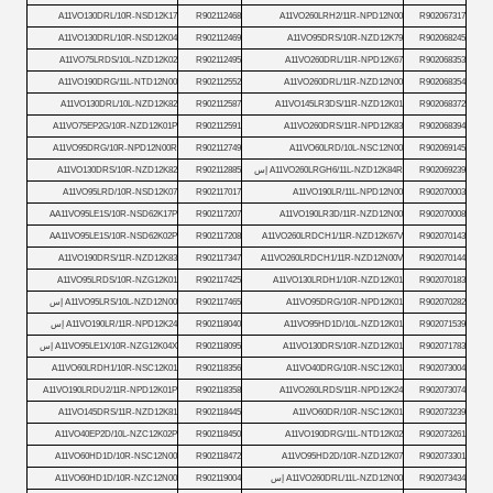
A11VO130DRL/10R-NSD12K17
R902112468
A11VO260LRH2/11R-NPD12N00
R902067317
A11VO130DRL/10R-NSD12K04
R902112469
A11VO95DRS/10R-NZD12K79
R902068245
A11VO75LRDS/10L-NZD12K02
R902112495
A11VO260DRL/11R-NPD12K67
R902068353
A11VO190DRG/11L-NTD12N00
R902112552
A11VO260DRL/11R-NZD12N00
R902068354
A11VO130DRL/10L-NZD12K82
R902112587
A11VO145LR3DS/11R-NZD12K01
R902068372
A11VO75EP2G/10R-NZD12K01P
R902112591
A11VO260DRS/11R-NPD12K83
R902068394
A11VO95DRG/10R-NPD12N00R
R902112749
A11VO60LRD/10L-NSC12N00
R902069145
R902069239
A11VO260LRGH6/11L-NZD12K84R إس
R902112885
A11VO130DRS/10R-NZD12K82
A11VO95LRD/10R-NSD12K07
R902117017
A11VO190LR/11L-NPD12N00
R902070003
AA11VO95LE1S/10R-NSD62K17P
R902117207
A11VO190LR3D/11R-NZD12N00
R902070008
AA11VO95LE1S/10R-NSD62K02P
R902117208
A11VO260LRDCH1/11R-NZD12K67V
R902070143
A11VO190DRS/11R-NZD12K83
R902117347
A11VO260LRDCH1/11R-NZD12N00V
R902070144
A11VO95LRDS/10R-NZG12K01
R902117425
A11VO130LRDH1/10R-NZD12K01
R902070183
R902070282
A11VO95DRG/10R-NPD12K01
R902117465
A11VO95LRS/10L-NZD12N00 إس
R902071539
A11VO95HD1D/10L-NZD12K01
R902118040
A11VO190LR/11R-NPD12K24 إس
R902071783
A11VO130DRS/10R-NZD12K01
R902118095
A11VO95LE1X/10R-NZG12K04X إس
A11VO60LRDH1/10R-NSC12K01
R902118356
A11VO40DRG/10R-NSC12K01
R902073004
A11VO190LRDU2/11R-NPD12K01P
R902118358
A11VO260LRDS/11R-NPD12K24
R902073074
A11VO145DRS/11R-NZD12K81
R902118445
A11VO60DR/10R-NSC12K01
R902073239
A11VO40EP2D/10L-NZC12K02P
R902118450
A11VO190DRG/11L-NTD12K02
R902073261
A11VO60HD1D/10R-NSC12N00
R902118472
A11VO95HD2D/10R-NZD12K07
R902073301
R902073434
A11VO260DRL/11L-NZD12N00 إس
R902119004
A11VO60HD1D/10R-NZC12N00