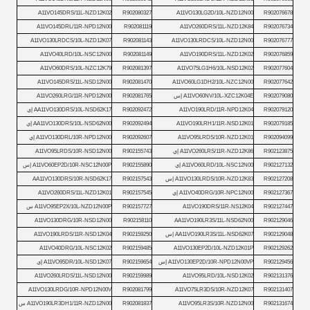
A11VO145DRS/11L-NZD12K02
R902080327
A11VO130LG2D/10L-NZD12N00
R902076678
A11VO145DRL/11R-NPD12N00
R902081119
A11VO260DRS/11L-NZD12K84
R902076734
A11VO130LRDCS/10L-NZD12K07
R902081143
A11VO130LRDCS/10L-NZD12N00
R902076777
A11VO40LRD/10L-NSC12N00
R902081149
A11VO190DRS/11L-NZD12K02
R902076859
A11VO60DRS/10L-NZC12K79
R902081397
A11VO75LG1H6/10L-NSD12K02
R902077604
A11VO145DRS/11L-NSD12N00
R902081470
A11VO60LG1DH2/10L-NZC12N00
R902077642
R902079080
A11VO60NV/10L-XZC12K04E إس
R902081765
A11VO260LRG/11R-NPD12N00
R902079120
A11VO190LRD/11R-NPD12K04
R902092472
AA11VO130DRS/10L-NSD62K17 إي
R902079185
A11VO190LRH1/11R-NSD12K01
R902092494
AA11VO130DRS/10L-NSD62N00 إي
R902094099
A11VO95LRDS/10R-NZD12K01
R902092607
A11VO130DRL/10R-NPD12N00 إي
R902123875
A11VO260LRS/11R-NZD12K86 إي
R902155743
A11VO95LRDS/10R-NSD12N00
R902127132
A11VO60LRD/10L-NSC12N00 إي
R902155890
A11VO60EP2D/10R-NSC12N00P إس
R902127208
A11VO130LRDS/10R-NZD12K83 إس
R902157543
AA11VO130DRS/10R-NSD62K17
R902127367
A11VO40DRG/10R-NPC12N00 إي
R902157545
A11VO260DRS/11L-NZD12K01
R902127447
A11VO190DRS/11R-NS12K04
R902157727
A11VO95EP2X/10L-NZD12N00P س
A11VO130DRG/10R-NSD12N00
R902158110
AA11VO190LR3S/11L-NSD62N00
R902129046
R902129048
AA11VO190LR3S/11L-NSD62K07 إس
R902159250
A11VO190LRDS/11R-NSD12K04
A11VO40DRG/10L-NSC12K02
R902159485
A11VO130EP2D/10L-NZD12K01P
R902129262
R902129456
A11VO130EP2D/10R-NPD12N00VP إس
R902159654
A11VO95DR/10L-NSD12K07 إي
A11VO260LRDS/11L-NSD12N00
R902159989
A11VO95LRD/10L-NSD12K02
R902131376
A11VO130LRDG/10R-NPD12N00V
R902081799
A11VO75LR3DS/10R-NZD12K07
R902131407
R902131674
A11VO95LR3S/10R-NZD12N00
R902081837
A11VO190LR3DH1/11R-NZD12N00 س