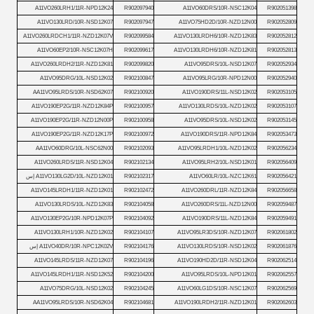
A11VO260LRH1/11R-NPD12K24
R902097940
A11VO60DRS/10R-NSC12K04
R902051398
A11VO130LRD/10R-NSD12K07
R902097947
A11VO75HD2D/10R-NZD12N00
R902052809
A11VO260LRDCH1/11R-NZD12K07V
R902099584
A11VO130LRDH6/10R-NZD12K83
R902052812
A11VO60EP2/10R-NSC12K07H
R902099617
A11VO130LRDH6/10R-NZD12K81
R902052813
A11VO260LRDH2/11R-NZD12K81
R902099820
A11VO95DRS/10L-NSD12K07
R902052934
A11VO95DRG/10L-NSD12K02
R902100847
A11VO95LRG/10R-NPD12N00
R902052940
AA11VO95LRDS/10R-NSD62K07
R902100920
A11VO190DRS/11L-NSD12K02
R902053105
A11VO190EP2G/11R-NZD12K84P
R902100957
A11VO130LRDS/10L-NZD12K02
R902053107
A11VO190EP2G/11R-NZD12N00P
R902100958
A11VO95DRS/10L-NSD12K02
R902053145
A11VO190EP2G/11R-NZD12K17P
R902100972
A11VO190DRS/11R-NPD12K84
R902053473
AA11VO60DRG/10L-NSC62N00
R902102093
A11VO95LRDH1/10L-NZD12K02
R902056234
A11VO260LRDS/11R-NSD12K04
R902102134
A11VO95LRH2/10L-NSD12K01
R902056409
R902056421
A11VO60LR/10L-NZC12K61
R902102317
A11VO130LG2D/10L-NZD12K01 إس
A11VO145LRDH1/11R-NZD12K01
R902102472
A11VO260DRL/11R-NZD12K84
R902056658
A11VO130LRDS/10L-NZD12K83
R902104058
A11VO260DRS/11L-NZD12N00
R902059487
A11VO130EP2G/10R-NPD12K07P
R902104092
A11VO190DRS/11L-NZD12K84
R902059491
A11VO130LRH1/10R-NZD12K02
R902104107
A11VO95LR3DS/10R-NZD12K07
R902061802
R902061876
A11VO130LRDS/10R-NSD12K02
R902104176
A11VO40DR/10R-NPC12K02V إس
A11VO145LRDS/11R-NZD12K07
R902104196
A11VO190HD2D/11R-NSD12K04
R902062514
A11VO145LRDH1/11R-NSD12K52
R902104200
A11VO95LRDS/10L-NPD12K01
R902062557
A11VO75DRG/10L-NSD12K02
R902104245
A11VO60LG1DS/10R-NSC12K07
R902062569
AA11VO95LRDS/10R-NSD62K04
R902104681
A11VO190LRDH2/11R-NZD12K01
R902062603