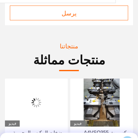
يرسل
منتجاتنا
منتجات مماثلة
فيديو
فيديو
ريكسروث A4VSO355
مضخات المكبس المحورية