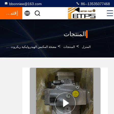
bbonniee@163.com
86--13535077468
إقتباس
المنتجات
>
>
>
المنزل
المنتجات
مضخة المكبس الهيدروليكية ريكروث
مضخة