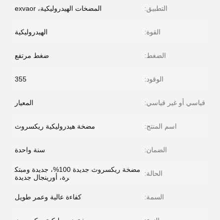
التطبيق:
المضخات الهيدروليكية، exvaor
القوة:
الهيدروليكية
الضغط:
ضغط مرتفع
الوقود:
355
قياسي أو غير قياسي:
المعيار
اسم المنتج:
مضخة هيدروليكية ريكسروث
الضمان:
سنة واحدة
مضخة ريكسروث جديدة 100%، جديدة ومبتك
الحالة:
رة، أورينجال جديدة
السمة:
كفاءة عالية وعمر طويل