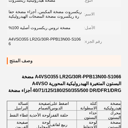
النوع:
مضخة هيدروليكية ريكسروث
ريكسروث مضخة المكبس، أجزاء مضخة حفا
الاسم:
رة ريكسروث مضخة المضخات الهيدروليكية
الأصل:
مضخة تروس ريكسروث أصلية 100%
A4VSO355 LR2G/30R-PPB13N00-S106
رقم الجزء:
6
وصف المنتج
A4VSO355 LR2G/30R-PPB13N00-S1066 مضخة
البستون المتغيرة الهيدروليكية المحورية A4VSO
40/71/125/180/250/355/500 DR/DFR1/DRG أجزاء مضخة
مضخة
كتلة
اضغط على
صفيحة
غسالة
هيدروليكية
الاسطوانة
الدبوس
الصمام
البراميل
محرك
حذاء
حلقة القفز
لوحة الأحذية
غطاء النفط
البستون
البستون
مضخة
لوحة
لوحة
صفيحة
ربيع لفائف
البستون
الاحتفاظ
المحامل
الفريون