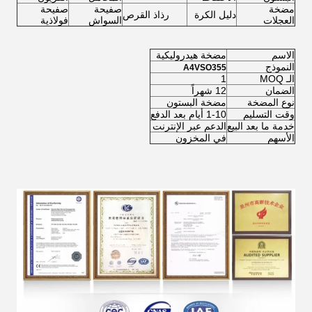
مضخة
صفيحة
صفيحة
دليل الكرة
رذاذ القرص
العجلات
السواش
فولاذية
الاسم
مضخة هيدروليكية
النموذج
A4VSO355
الـ MOQ
1
الضمان
12 شهراً
نوع المضخة
مضخة البستون
وقت التسليم
1-10 أيام بعد الدفع
خدمة ما بعد البيع
الدعم عبر الإنترنت
الأسهم
في المخزون