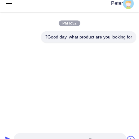
مضخة المكبس مجموعة
الثابتة من سلسلة Rexroth
Peter
دوارة مضخة هيدروليكية من
A4FO، مضخة مكبس
سلسلة A4VSO
هيدروليكية A4FO125_30L-
احصل على أفضل سعر
احصل على أفضل سعر
6:52 PM
PZB25U33، قطعة غيار
مضخة هيدروليكية
Good day, what product are you looking for?
A4FO125_30R-
PPB25N00 A4FO22
A4FO28 A4FO40 A4FO71
A4FO125
BETTER PARTS MACHINERY CO., LTD.
bbonniee@163.com
86--13535077468
الغرفة 301-2295، المبنى 6، طريق كيلين، منطقة تيانهي، غوانغجو
الصين جودة جيدة مضخات المكبس الهيدروليكي المورد. حقوق الطبع والنشر © 2022-