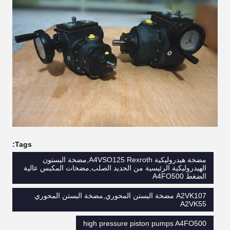
Tags:
مضخة هيدروليكية A4VSO125 Rexroth,مضخة البستون
الهيدروليكية الرئيسية من الحديد الصلب,مضخات المكبس عالية
الضغط A4FO500
A2VK107 مضخة البستن المحوري,مضخة البستن المحوري
A2VK55
high pressure piston pumps A4FO500