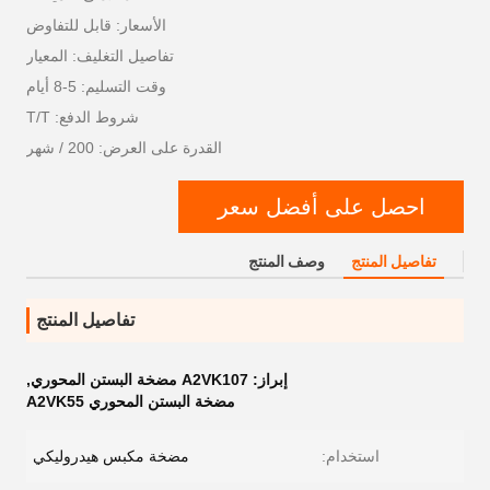
الأسعار: قابل للتفاوض
تفاصيل التغليف: المعيار
وقت التسليم: 5-8 أيام
شروط الدفع: T/T
القدرة على العرض: 200 / شهر
احصل على أفضل سعر
تفاصيل المنتج
وصف المنتج
تفاصيل المنتج
إبراز:
A2VK107 مضخة البستن المحوري
,
مضخة البستن المحوري A2VK55
استخدام:
مضخة مكبس هيدروليكي