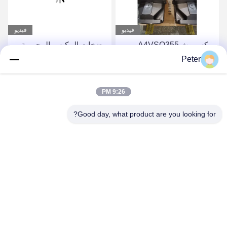
فيديو
فيديو
ريكسروث A4VSO355
مضخات المكبس المحورية
مضخة المكبس مجموعة
الثابتة من سلسلة Rexroth
Peter
دوارة مضخة هيدروليكية من
A4FO، مضخة مكبس
سلسلة A4VSO
هيدروليكية A4FO125_30L-
احصل على أفضل سعر
احصل على أفضل سعر
9:26 PM
PZB25U33، قطعة غيار
مضخة هيدروليكية
Good day, what product are you looking for?
A4FO125_30R-
PPB25N00 A4FO22
A4FO28 A4FO40 A4FO71
A4FO125
BETTER PARTS MACHINERY CO., LTD.
bbonniee@163.com
86--13535077468