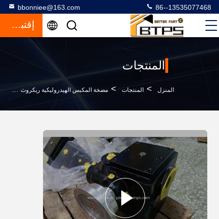
bbonniee@163.com
86--13535077468
إقتباس
المنتجات
>
>
>
المنزل
المنتجات
مضخة المكبس الهيدروليكية ريكروث
ريكسروث VK107