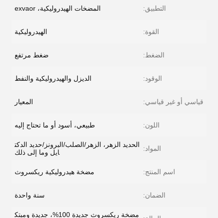
التطبيق:
المضخات الهيدروليكية، exvaor
القوة:
الهيدروليكية
الضغط:
ضغط مرتفع
الوقود:
الديزل والهيدروليكية والنفط
قياسي أو غير قياسي:
المعيار
اللون:
طبيعي، أسود أو ما تحتاج إليه
الحديد الزهر، الزهر/الصلب/البرونز/حديد الدكت
المواد:
ايل وما إلى ذلك
اسم المنتج:
مضخة هيدروليكية ريكسروث
الضمان:
سنة واحدة
مضخة ريكسروث جديدة 100%، جديدة ومبتك