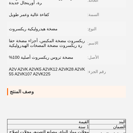
الحالة:
رة، أورينجال جديدة
السمة:
كفاءة عالية وعمر طويل
النوع:
مضخة هيدروليكية ريكسروث
ريكسروث مضخة المكبس، أجزاء مضخة حفا
الاسم:
رة ريكسروث مضخة المضخات الهيدروليكية
الأصل:
مضخة تروس ريكسروث أصلية 100%
A2V A2VK A2VK5 A2VK12 A2VK28 A2VK
رقم الجزء:
55 A2VK107 A2VK225
وصف المنتج
البند
القيمة
الضمان
1 سنة
محلات مواد البناء، مصانع التصنيع، محلات إصلاح