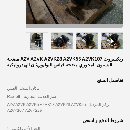
ريكسروث A2V A2VK A2VK28 A2VK55 A2VK107 مضخة
البستون المحوري مضخة قياس البوليوريثان الهيدروليكية
تفاصيل المنتج
مكان المنشأ: الصين
اسم العلامة التجارية: Rexroth
رقم الموديل: A2V A2VK A2VK5 A2VK12 A2VK28 A2VK55
A2VK107 A2VK225
شروط الدفع والشحن
الحد الأدنى لكمية: 1