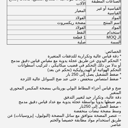
الصناعات المطبقة
الآلات
القياسية أو غير
المعيار
القياسية
المواد
الفولاذ
اسم المنتج
مضخة ريكسروث
المواد
الفولاذ
استخدام
النفط
الـ MOQ
1 قطعة
السمة
صلبة
الخصائص:
* دقة قياس عالية وتكرارية للتدفقات المتغيرة
* التحكم اليدوي عن طريق عجلة يدوية مع مقياس قياس دقيق مدمج
أو بدلا من ذلك التحكم في قضيب ميكانيكي ، لتركيب أسطوانات
التحكم الهوائية أو الهيدروليكية (تحكم عن بعد)
* ضغط التشغيل يصل إلى 250 بار
* ضغط امتصاص منخفض ، حتى عند ضخ السوائل عالية اللزجة
ضخ و قياس أجزاء المطاط البولي يوريثاني بمضخة المكبس المحوري
المتغير
دقة عالية، وتكرار جيد لتغيير التدفق
يتم ضبطها يدوياً بواسطة عجلة يدوية مع عداد قياس دقيق مدمج
- ضغط العمل إلى 250بار
وسط مضخة نبضات منخفضة
-- عنصر المضخة متوافق مع سائل المضخة (البوليول، إيزوسيانات) عن
طريق استخدام مواد مطابقة خصيصا والختم
عناصر.