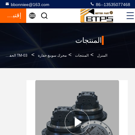
bbonniee@163.com
86--13535077468
إقتباس
المنتجات
>
>
>
المنزل
المنتجات
محرك سوينغ حفارة
TM-03 الحفارة الهيدروليكية المحرك النهائي للسيارة DX255 170401-00038A