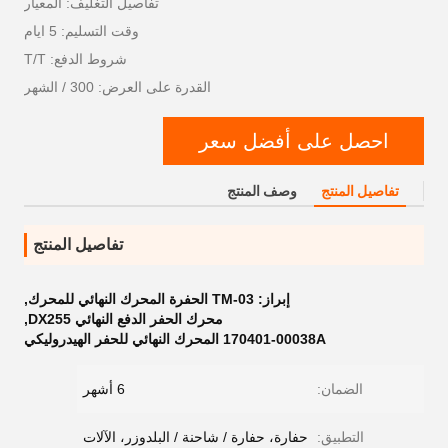
تفاصيل التغليف: المعيار
وقت التسليم: 5 ايام
شروط الدفع: T/T
القدرة على العرض: 300 / الشهر
احصل على أفضل سعر
تفاصيل المنتج
وصف المنتج
تفاصيل المنتج
إبراز:
TM-03 الحفرة المحرك النهائي للمحرك
,
محرك الحفر الدفع النهائي DX255
,
170401-00038A المحرك النهائي للحفر الهيدروليكي
الضمان:
6 أشهر
التطبيق:
حفارة، حفارة / شاحنة / البلدوزر، الآلات