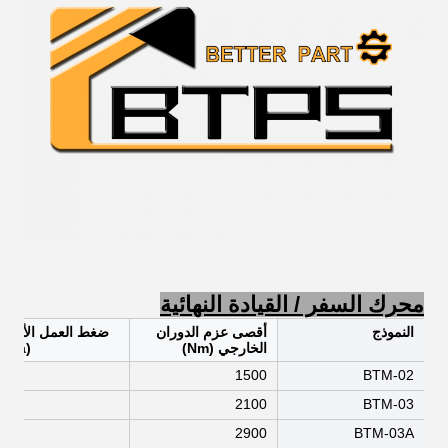
محرك السفر / القيادة النهائية
النموذج
أقصى عزم الدوران
ضغط العمل الأقص
الخارجي (Nm)
(Mpa)
4.5
1500
BTM-02
4.5
2100
BTM-03
4.5
2900
BTM-03A