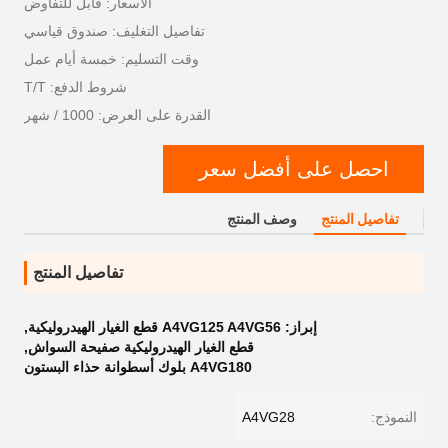
الأسعار: قابل للتفاوض
تفاصيل التغليف: صندوق قياسي
وقت التسليم: خمسة أيام عمل
شروط الدفع: T/T
القدرة على العرض: 1000 / شهر
احصل على أفضل سعر
تفاصيل المنتج
وصف المنتج
تفاصيل المنتج
إبراز:
A4VG125 A4VG56 قطع الغيار الهيدروليكية
,
قطع الغيار الهيدروليكية صفيحة السواش
,
A4VG180 بلوك أسطوانة حذاء البستون
النموذج:
A4VG28