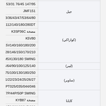
 64 53/31 76/45 147/95
JMF151
جيل
MF33/36/43/47/53/64/80
V63/112/140/180/280DT
مضخة K3SP36C
K5V80
(كوازاكي)
K5V140/160/180/200
96/120/128/146/150/170/210
M5X130/180 SWING
(ليبر)
D45/64/90/100/125/140
55/75/100/130/180/250
0/21/22/23/24/25/26/27
(ساوير)
6 MPT025/035/044/046
P/27P/44P/50P SWING
مضخة KYB87
كايابا