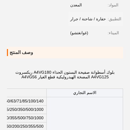
المواد:
المعدن
التطبيق:
حفارة / شاحنة / جرار
الميناء:
(غوانغتشو)
وصف المنتج
بلوك أسطوانة صفيحة البستون الحذاء A4VG180 ريكسروث
A4VG125 المضخة الهيدروليكية قطع الغيار A4VG56
الاسم التجاري
5/60/63/71/85/100/140
0/225/250/350/500/1000
/250/355/500/750/1000
7/160/200/250/355/500