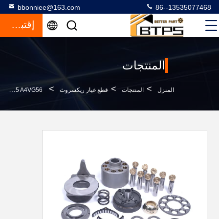
bbonniee@163.com
86--13535077468
إقتباس
المنتجات
>
>
>
المنزل
المنتجات
قطع غيار ريكسروث
A4VG180 A4VG125 A4VG56 قطع الغيار الهيدروليكية صفيحة السواش بلوك أسطوانة البستون