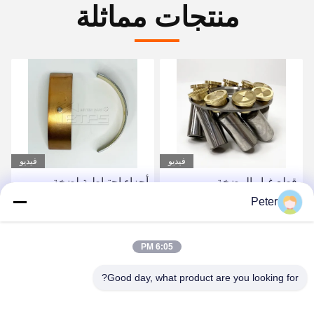
منتجات مماثلة
فيديو
فيديو
قطع غيار المضخة
أجزاء احتياطية لضخة
الهيدروليكية مع SAUER
هيدروليكية من سلسلة
Peter
Sauer Danfoss FRR090C
DANFOSS FRR090C
رافعة حفرة طريقية
احصل على أفضل سعر
احصل على أفضل سعر
6:05 PM
Good day, what product are you looking for?