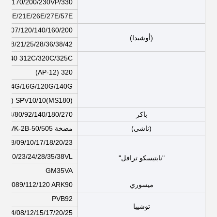
150/170/200/230VP/330
/19E/21E/26E/27E/57E
0/107/120/140/160/200
(أوشيدا)
4/18/21/25/28/36/38/42
0/140 312C/320C/325C
320 (AP-12)
G/14G/16G/120G/140G
00B) SPV10/10(MS180)
باكر
6/63/80/92/140/180/270
(ناشي)
مضخة PVK-2B-50/505
7/08/09/10/17/18/20/23
18/20/23/24/28/35/38VL
"نابتيسكو ترافل"
GM35VA
ميسوري
PV089/112/120 ARK90
PVB92
توشيبا
SG02/04/08/12/15/17/20/25 س