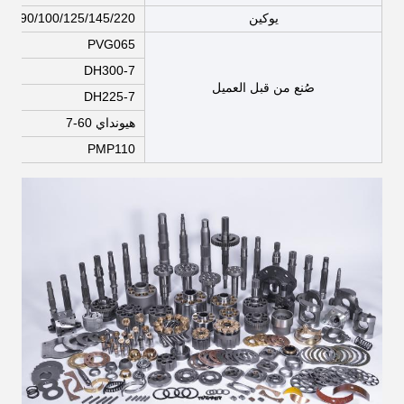
يوكين
/70/90/100/125/145/220
PVG065
DH300-7
صُنع من قبل العميل
DH225-7
هيونداي 60-7
PMP110