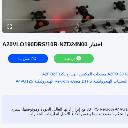
اختبار A20VLO190DRS/10R-NZD24N00
دردشة
اتصل بنا
يعرض هذا الفيديو عملية اختبار مجموعة مضخة المكبس الهيدروليكية BTPS Rexroth A4VG125، مع إبراز أدائها العالي الجودة وموثوقيتها. سيرى
التحكم المتعددة، مما يضمن الأداء الأمثل لتطبيقات الحفارات.