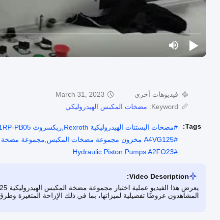
فيديوهات أخرى
March 31, 2023
Keyword:
مضخات المكبس الهيدروليكي
Tags:
#
مضخات البستنات الهيدروليكية Rexroth,ريكسروث A2FO 28 61RP-PB05,مضخات المكبس الهيدروليكية A2FO23
#
A4VG125 مخزون مجموعة مضخات المكبس,مجموعة مضخة البستنات الهيدروليكية BTPS,مضخة Rexroth الهيدروليكية A4VG125
Hydraulic Piston Pumps A2FO23
#
Video Description:
المشاهدون عروضًا تفصيلية لميزاتها، بما في ذلك الإزاحة المتغيرة وطرق 